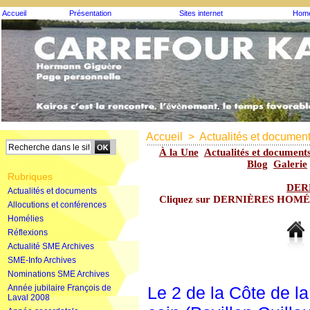
Accueil
Présentation
Sites internet
Homé
Accueil
>
Actualités et documen
À la Une
Actualités et document
Blog
Galerie
Rubriques
DER
Actualités et documents
Cliquez sur DERNIÈRES HOMÉLIE
Allocutions et conférences
Homélies
Réflexions
Actualité SME Archives
SME-Info Archives
Nominations SME Archives
Année jubilaire François de
Le 2 de la Côte de l
Laval 2008