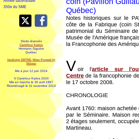
coin (Pavillon Guill
Année sacerdotale
350e du SME
Québec)
Notes historiques sur le
côte de la Fabrique (coin St
patrimonial du Séminaire de
Musée de l'Amérique français
Droits réservés
la Francophonie des Amériqu
Carrefour Kairos
Hermann Giguère
Québec
V
JavaScript DHTML Menu Powered by
Milonic
oir l'
article sur l'o
Mis à jour 12 juin 2024
Centre
de la francophonie d
© Carrefour Kairos 2024
le 17 octobre 2008.
Mis en marche le 30 avril 1997
Réaménagé le 11 novembre 2014
CHRONOLOGIE
Avant 1760: maison achetée 
par le Séminaire. Maison re
2 étages seulement, occupée 
Martineau.