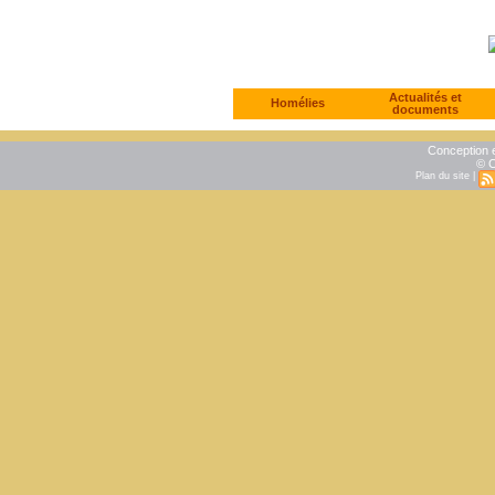
Actualités et
Homélies
documents
Conception e
© C
Plan du site
|