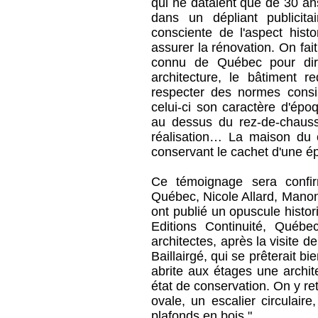
qui ne dataient que de 30 ans
dans un dépliant publicit
consciente de l'aspect hist
assurer la rénovation. On fai
connu de Québec pour diri
architecture, le bâtiment req
respecter des normes consi
celui-ci son caractère d'épo
au dessus du rez-de-chaussé
réalisation… La maison du 
conservant le cachet d'une ép
Ce témoignage sera confi
Québec, Nicole Allard, Manon
ont publié un opuscule histor
Editions Continuité, Québ
architectes, après la visite d
Baillairgé, qui se prêterait 
abrite aux étages une archit
état de conservation. On y r
ovale, un escalier circulair
plafonds en bois."