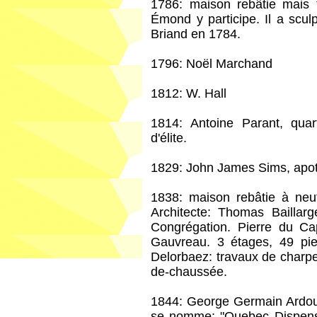
1786: maison rebâtie mais t
Émond y participe. Il a scul
Briand en 1784.
1796: Noël Marchand
1812: W. Hall
1814: Antoine Parant, quart
d'élite.
1829: John James Sims, apoth
1838: maison rebâtie à neuf
Architecte: Thomas Baillarg
Congrégation. Pierre du Ca
Gauvreau. 3 étages, 49 pie
Delorbaez: travaux de charpe
de-chaussée.
1844: George Germain Ardoui
se nomme: "Quebec Dispensa