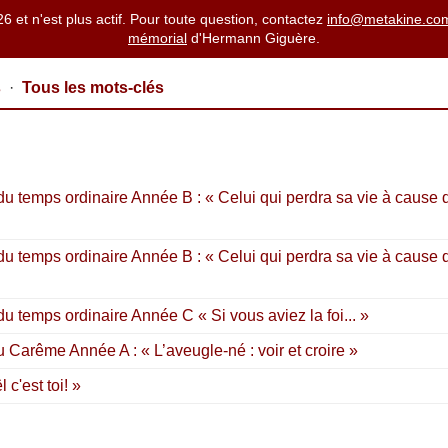
26 et n'est plus actif. Pour toute question, contactez
info@metakine.co
mémorial
d'Hermann Giguère.
s
·
Tous les mots-clés
 temps ordinaire Année B : « Celui qui perdra sa vie à cause d
 temps ordinaire Année B : « Celui qui perdra sa vie à cause d
 temps ordinaire Année C « Si vous aviez la foi... »
Carême Année A : « L’aveugle-né : voir et croire »
c'est toi! »