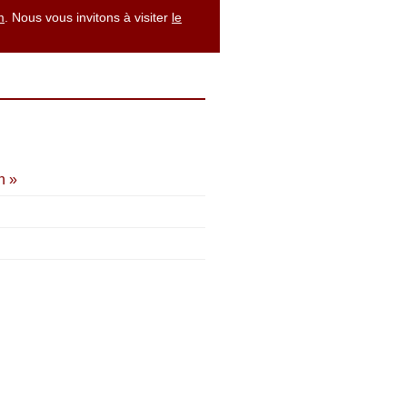
m
. Nous vous invitons à visiter
le
n »