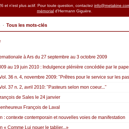
26 et n'est plus actif. Pour toute question, contactez
info@metakine.co
mémorial
d'Hermann Giguère.
s
·
Tous les mots-clés
é
ternationale à Ars du 27 septembre au 3 octobre 2009
009 au 19 juin 2010 : Indulgence plénière concédée par le pape
Vol. 36 n. 4, novembre 2009: "Prêtres pour le service sur les pa
Vol. 37 n. 2, avril 2010: "Pasteurs selon mon coeur..."
rançois de Sales le 24 janvier
u bienheureux François de Laval
ain : contexte contemporain et nouvelles voies de manifestation
in « Comme Lui nouer le tablier...»