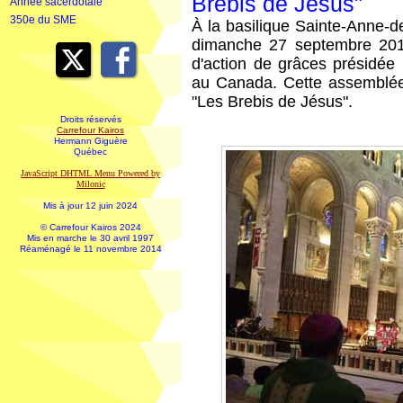
Brebis de Jésus"
Année sacerdotale
350e du SME
À la basilique Sainte-Anne-
dimanche 27 septembre 201
d'action de grâces présidée
au Canada. Cette assemblée
"Les Brebis de Jésus".
Droits réservés
Carrefour Kairos
Hermann Giguère
Québec
JavaScript DHTML Menu Powered by
Milonic
Mis à jour 12 juin 2024
© Carrefour Kairos 2024
Mis en marche le 30 avril 1997
Réaménagé le 11 novembre 2014