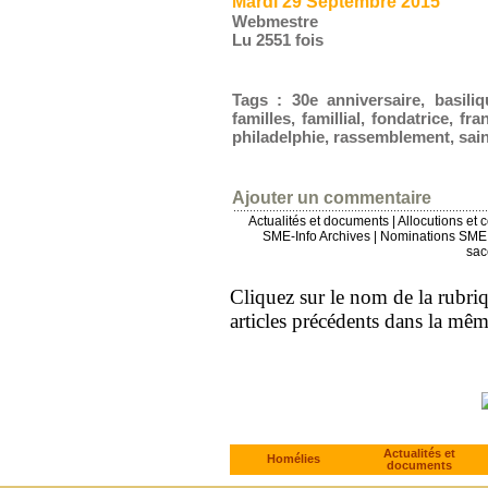
Mardi 29 Septembre 2015
Webmestre
Lu 2551 fois
Tags
:
30e anniversaire
,
basiliq
familles
,
famillial
,
fondatrice
,
fra
philadelphie
,
rassemblement
,
sai
Ajouter un commentaire
Actualités et documents
|
Allocutions et 
SME-Info Archives
|
Nominations SME 
sac
Cliquez sur le nom de la rubriqu
articles précédents dans la mê
Actualités et
Homélies
documents