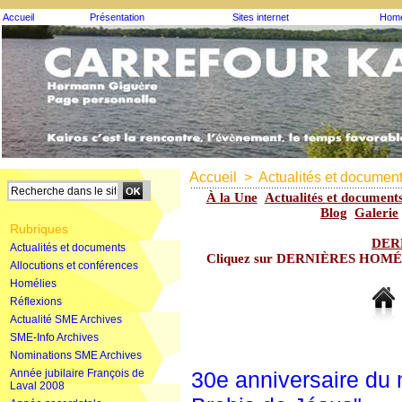
Accueil
Présentation
Sites internet
Homé
Accueil
>
Actualités et documen
À la Une
Actualités et document
Blog
Galerie
Rubriques
DER
Actualités et documents
Cliquez sur DERNIÈRES HOMÉLIE
Allocutions et conférences
Homélies
Réflexions
Actualité SME Archives
SME-Info Archives
Nominations SME Archives
Année jubilaire François de
30e anniversaire du
Laval 2008