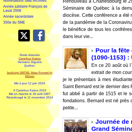
Renouveau à Charlesbourg le 2
Nominations SME Archives
Année jubilaire François de
Séminaire de Québec à la dema
Laval 2008
diocèse. Cette conférence a été 
Année sacerdotale
de la pandémie de la Coronavirus-
350e du SME
le bénéfice de tous les confrères
dans leur vie...
Pour la fête
Droits réservés
(1090-1153) :
Carrefour Kairos
Hermann Giguère
En ce 20 août où l'
Québec
extrait de mon cour
JavaScript DHTML Menu Powered by
Milonic
je le présentais à mes étudiant
Mis à jour 12 juin 2024
Saint Bernard est le dernier des P
© Carrefour Kairos 2024
fut abbé à partir de 1515 et le s
Mis en marche le 30 avril 1997
Réaménagé le 11 novembre 2014
fondations. Bernard est né près 
petite...
Journée de 
Grand Sémina