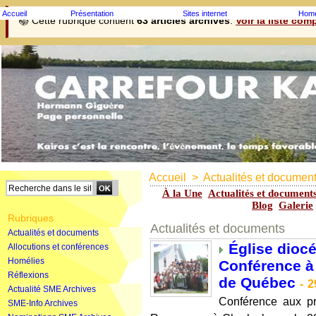
Accueil
Présentation
Sites internet
Homé
📚 Cette rubrique contient
63 articles archivés
.
Voir la liste com
Accueil
>
Actualités et documen
À la Une
Actualités et document
Blog
Galerie
Rubriques
Actualités et documents
Actualités et documents
Église diocé
Allocutions et conférences
Homélies
Conférence à
Réflexions
de Québec
-
2
Actualité SME Archives
Conférence aux p
SME-Info Archives