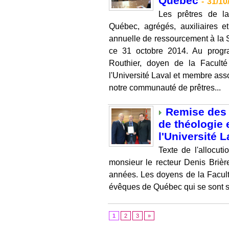
Québec
-
31/10
Les prêtres de l
Québec, agrégés, auxiliaires e
annuelle de ressourcement à la S
ce 31 octobre 2014. Au progr
Routhier, doyen de la Faculté
l'Université Laval et membre ass
notre communauté de prêtres...
Remise des 
de théologie 
l'Université L
Texte de l'allocuti
monsieur le recteur Denis Brière
années. Les doyens de la Faculté
évêques de Québec qui se sont su
1
2
3
»