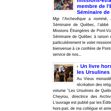
missions-étr
membre de l'
Séminaire de
Mgr l’Archevêque a nommé, 
Séminaire de Québec, l’abbé 
Missions Étrangères de Pont-Vi
Séminaire de Québec à raison 
particulièrement le volet mission
bienvenue à ce confrère de Pont
service de nos...
Un livre hor
les Ursuline
Au Vieux monastè
récréation des reli
volume "Les Ursulines de Québ
Cheyrou, directrice des Arch
L'ouvrage est publié par les Édit
hors-pair, de ma collègue et ami