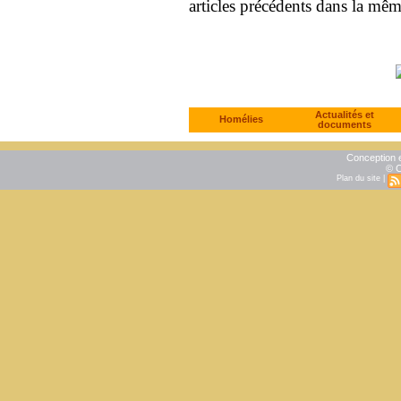
articles précédents dans la mê
Actualités et
Homélies
documents
Conception e
© C
Plan du site
|