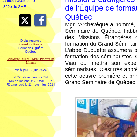
Année sacerdotale
de l'Équipe de forma
350e du SME
Québec
Mgr l’Archevêque a nommé, 
Séminaire de Québec, l’abb
des Missions Étrangères 
Droits réservés
formation du Grand Séminair
Carrefour Kairos
Hermann Giguère
L’abbé Duquette assumera par
Québec
formation des séminaristes. 
JavaScript DHTML Menu Powered by
Viau qui mettra son expé
Milonic
séminaristes. C'est très appré
Mis à jour 12 juin 2024
cette oeuvre première et pr
© Carrefour Kairos 2024
Mis en marche le 30 avril 1997
Grand Séminaire de Québec 
Réaménagé le 11 novembre 2014