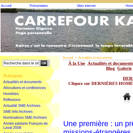
Accueil
Présentation
Sites internet
Homé
Accueil
>
Actualités et documents
À la Une
Actualités et document
Blog
Galerie
Rubriques
DER
Actualités et documents
Cliquez sur DERNIÈRES HOMÉLIE
Allocutions et conférences
Homélies
Réflexions
Actualité SME Archives
SME-Info Archives
Nominations SME Archives
Une première : un pr
Année jubilaire François de
Laval 2008
missions-étrangère