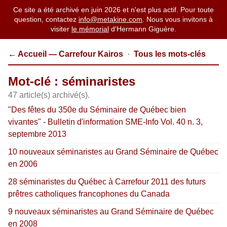
Ce site a été archivé en juin 2026 et n'est plus actif. Pour toute
question, contactez
info@metakine.com
. Nous vous invitons à
visiter
le mémorial
d'Hermann Giguère.
← Accueil — Carrefour Kairos
·
Tous les mots-clés
Mot-clé : séminaristes
47 article(s) archivé(s).
"Des fêtes du 350e du Séminaire de Québec bien
vivantes" - Bulletin d'information SME-Info Vol. 40 n. 3,
septembre 2013
10 nouveaux séminaristes au Grand Séminaire de Québec
en 2006
28 séminaristes du Québec à Carrefour 2011 des futurs
prêtres catholiques francophones du Canada
9 nouveaux séminaristes au Grand Séminaire de Québec
en 2008