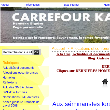
Accueil
Présentation
Sites internet
Homé
Accueil
>
Allocutions et confére
À la Une
Actualités et document
Blog
Galerie
Rubriques
DER
Actualités et documents
Cliquez sur DERNIÈRES HOMÉLIE
Allocutions et conférences
Homélies
Réflexions
Actualité SME Archives
SME-Info Archives
Nominations SME Archives
Année jubilaire François de
Aux séminaristes lo
Laval 2008