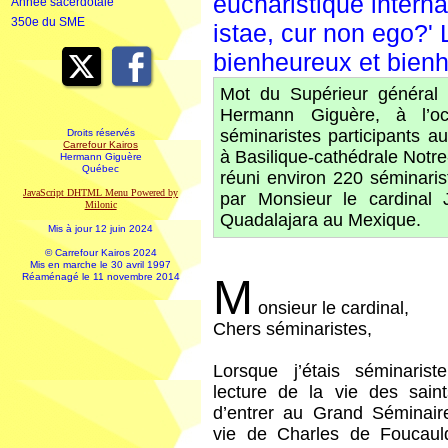
eucharistique interna
Année sacerdotale
350e du SME
istae, cur non ego?' 
bienheureux et bien
Mot du Supérieur général
Hermann Giguère, à l’oc
séminaristes participants a
Droits réservés
Carrefour Kairos
à Basilique-cathédrale Notr
Hermann Giguère
Québec
réuni environ 220 séminaris
JavaScript DHTML Menu Powered by
par Monsieur le cardinal
Milonic
Quadalajara au Mexique.
Mis à jour 12 juin 2024
© Carrefour Kairos 2024
Mis en marche le 30 avril 1997
Réaménagé le 11 novembre 2014
M
onsieur le cardinal,
Chers séminaristes,
Lorsque j’étais séminariste
lecture de la vie des sain
d’entrer au Grand Séminaire,
vie de Charles de Foucau