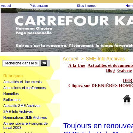
Accueil
Présentation
Sites internet
Homé
Accueil
>
SME-Info Archives
À la Une
Actualités et document
Blog
Galerie
Rubriques
DER
Actualités et documents
Cliquez sur DERNIÈRES HOMÉLIE
Allocutions et conférences
Homélies
Réflexions
Actualité SME Archives
SME-Info Archives
Nominations SME Archives
Année jubilaire François de
Toujours en renouveau
Laval 2008