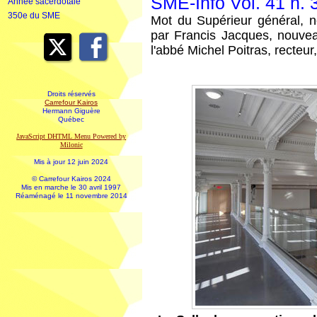
SME-Info Vol. 41 n.
Année sacerdotale
350e du SME
Mot du Supérieur général, n
par Francis Jacques, nouve
l'abbé Michel Poitras, recteur,
Droits réservés
Carrefour Kairos
Hermann Giguère
Québec
JavaScript DHTML Menu Powered by
Milonic
Mis à jour 12 juin 2024
© Carrefour Kairos 2024
Mis en marche le 30 avril 1997
Réaménagé le 11 novembre 2014