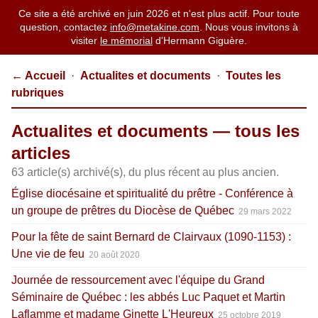
Ce site a été archivé en juin 2026 et n'est plus actif. Pour toute
question, contactez
info@metakine.com
. Nous vous invitons à
visiter
le mémorial
d'Hermann Giguère.
← Accueil
·
Actualites et documents
·
Toutes les
rubriques
Actualites et documents — tous les
articles
63 article(s) archivé(s), du plus récent au plus ancien.
Église diocésaine et spiritualité du prêtre - Conférence à
un groupe de prêtres du Diocèse de Québec
29 mars 2022
Pour la fête de saint Bernard de Clairvaux (1090-1153) :
Une vie de feu
20 août 2020
Journée de ressourcement avec l'équipe du Grand
Séminaire de Québec : les abbés Luc Paquet et Martin
Laflamme et madame Ginette L'Heureux
25 octobre 2019