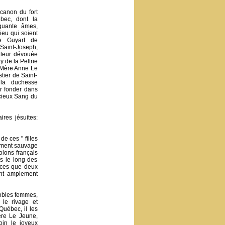
canon du fort
bec, dont la
quante âmes,
ieu qui soient
e Guyart de
 Saint-Joseph,
c leur dévouée
 de la Peltrie
a Mère Anne Le
tier de Saint-
 la duchesse
ur fonder dans
cieux Sang du
ires jésuites:
e ces " filles
rement sauvage
olons français
és le long des
ances que deux
ont amplement
nobles femmes,
 le rivage et
Québec, il les
ère Le Jeune,
oin le joyeux