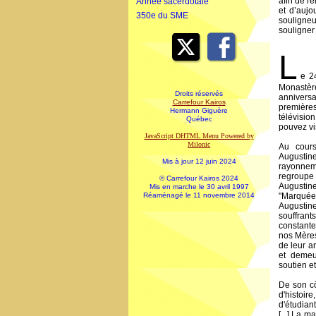
afin de re
Année sacerdotale
et d’aujo
350e du SME
souligneu
souligner
L
e 2
Monastè
Droits réservés
anniversa
Carrefour Kairos
première
Hermann Giguère
télévisio
Québec
pouvez vi
JavaScript DHTML Menu Powered by
Milonic
Au cours
Augusti
Mis à jour 12 juin 2024
rayonnem
regroupe
© Carrefour Kairos 2024
Augustin
Mis en marche le 30 avril 1997
Réaménagé le 11 novembre 2014
"Marquées
Augustin
souffrant
constante
nos Mères
de leur ar
et demeu
soutien et
De son cô
d'histoire
d'étudian
[...] La 