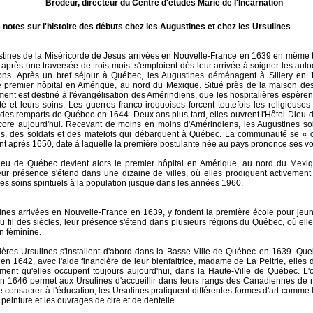
Brodeur, directeur du Centre d'études Marie de l'Incarnation
notes sur l'histoire des débuts chez les Augustines et chez les Ursulines
tines de la Miséricorde de Jésus arrivées en Nouvelle-France en 1639 en même 
 après une traversée de trois mois. s'emploient dès leur arrivée à soigner les auto
ons. Après un bref séjour à Québec, les Augustines déménagent à Sillery en 
e premier hôpital en Amérique, au nord du Mexique. Situé près de la maison des
ment est destiné à l'évangélisation des Amérindiens, que les hospitalières espèrent
ité et leurs soins. Les guerres franco-iroquoises forcent toutefois les religieuses
ur des remparts de Québec en 1644. Deux ans plus tard, elles ouvrent l'Hôtel-Dieu
core aujourd'hui. Recevant de moins en moins d'Amérindiens, les Augustines soi
s, des soldats et des matelots qui débarquent à Québec. La communauté se « 
t après 1650, date à laquelle la première postulante née au pays prononce ses v
ieu de Québec devient alors le premier hôpital en Amérique, au nord du Mexiqu
leur présence s'étend dans une dizaine de villes, où elles prodiguent activemen
des soins spirituels à la population jusque dans les années 1960.
ines arrivées en Nouvelle-France en 1639, y fondent la première école pour jeune
Au fil des siècles, leur présence s'étend dans plusieurs régions du Québec, où ell
n féminine.
ères Ursulines s'installent d'abord dans la Basse-Ville de Québec en 1639. Qu
, en 1642, avec l'aide financière de leur bienfaitrice, madame de La Peltrie, elle
ment qu'elles occupent toujours aujourd'hui, dans la Haute-Ville de Québec. L'
en 1646 permet aux Ursulines d'accueillir dans leurs rangs des Canadiennes de 
e consacrer à l'éducation, les Ursulines pratiquent différentes formes d'art comme l
 peinture et les ouvrages de cire et de dentelle.