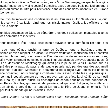
. La petite société de Québec offrait, sous M. de Montmagny, un spectacle origina
uvait l'image de la vieille société française, avec quelques traits particuliers que f
nces du climat, la lutte pour l'existence dans des conditions inconnues en Europe,
aborigènes.
neur voulut recevoir les Hospitalières et les Ursulines au fort Saint-Louis. Le jou
il les convia à sa table, ainsi que les missionnaires jésuites, les officiers et le
" de la colonie.
humbles servantes de Dieu, se séparèrent, les deux petites communautés allant s'
vres demeures respectives.
ondatrices de l'Hôtel-Dieu a laissé la note suivante sur la journée du 1er août 163
ôt que nous eûmes touché la terre de Québec, nous la baisâmes dans un 
sance et avec respect, en disant le verset: Voluntarie sacrificabo tibi et confite
uoniam bonum est, pour remercier Dieu de ses conduites amoureuses sur nous,
ouffrir volontairement toutes les croix qu'il lui plairait nous envoyer, ensuite nous
s de Monsieur de Montmagny, qui avait pris la peine de venir lui-même sur le b
é des principaux du pays et de tout le peuple, qui, par des grandes acclamati
issance publique. Monsieur le gouverneur nous reçut avec toutes les démonst
ance possible; il nous témoigna combien il nous avait souhaitées, le plaisir qu'il
le soin qu'il voulait prendre de nous prouver par les effets la sincérité de son es
 pour nous; il fit faire plusieurs décharges de canon pour nous faire honneur, 
des Pères Jésuites, qui servait de paroisse, et qui était fort jolie, la voûte et l
 un air de propreté qui la rendait fort gaie, le Père Le Jeune entonna le Te 
par tout ce monde qui nous avait suivies."
Ernest Gagnon, Le fort et le château Saint-Louis; Histoire de l'Hôtel- Dieu de Québ