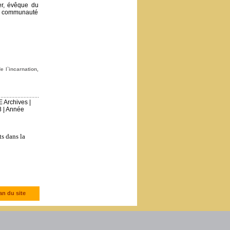
er, évêque du
La communauté
e l`incarnation
,
E Archives
|
8
|
Année
ts dans la
an du site