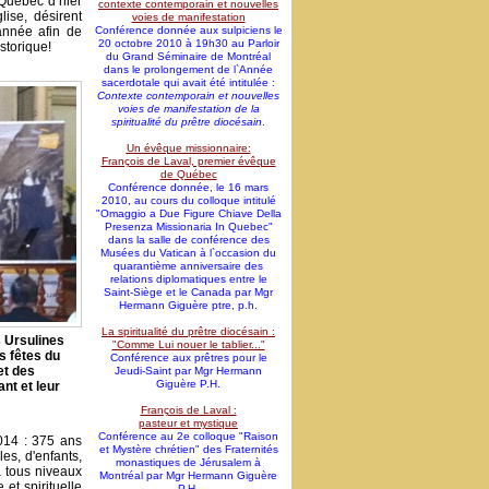
u Québec d’hier
contexte contemporain et nouvelles
ise, désirent
voies de manifestation
'année afin de
Conférence donnée aux sulpiciens le
20 octobre 2010 à 19h30 au Parloir
storique!
du Grand Séminaire de Montréal
dans le prolongement de l`Année
sacerdotale qui avait été intitulée :
Contexte contemporain et nouvelles
voies de manifestation de la
spiritualité du prêtre diocésain
.
Un évêque missionnaire:
François de Laval, premier évêque
de Québec
Conférence donnée, le 16 mars
2010, au cours du colloque intitulé
"Omaggio a Due Figure Chiave Della
Presenza Missionaria In Quebec"
dans la salle de conférence des
Musées du Vatican à l`occasion du
quarantième anniversaire des
relations diplomatiques entre le
Saint-Siège et le Canada par Mgr
Hermann Giguère ptre, p.h.
La spiritualité du prêtre diocésain :
s Ursulines
"Comme Lui nouer le tablier..."
s fêtes du
Conférence aux prêtres pour le
et des
Jeudi-Saint par Mgr Hermann
Giguère P.H.
nt et leur
François de Laval :
pasteur et mystique
Conférence au 2e colloque "Raison
014 : 375 ans
et Mystère chrétien" des Fraternités
les, d'enfants,
monastiques de Jérusalem à
à tous niveaux
Montréal par Mgr Hermann Giguère
et spirituelle
P.H.