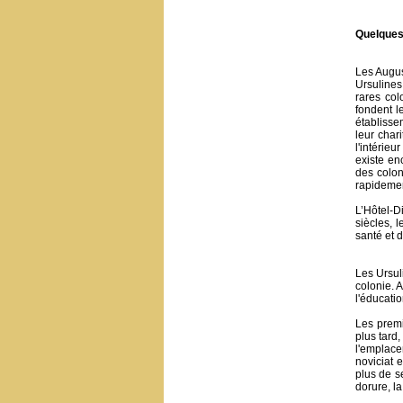
Quelques 
Les Augus
Ursulines
rares col
fondent l
établisse
leur char
l'intérie
existe en
des colon
rapidemen
L’Hôtel-D
siècles, 
santé et 
Les Ursul
colonie. 
l'éducatio
Les premi
plus tard
l'emplace
noviciat 
plus de s
dorure, la