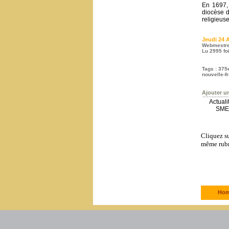
En 1697,
diocèse d
religieus
Jeudi 24 A
Webmestr
Lu 2995 fo
Tags
:
375
nouvelle-f
Ajouter u
Actual
SME-
Cliquez su
même rubr
Hom