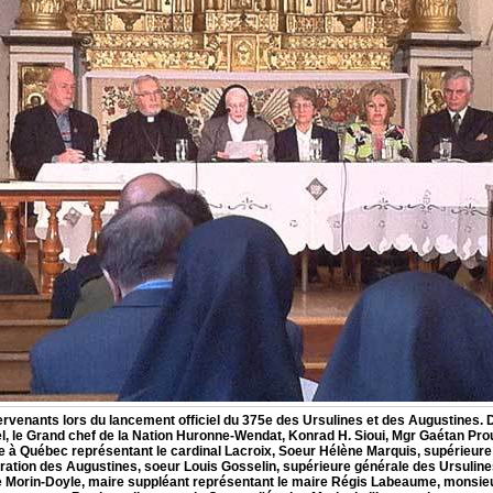
ervenants lors du lancement officiel du 375e des Ursulines et des Augustines. 
el, le Grand chef de la Nation Huronne-Wendat, Konrad H. Sioui, Mgr Gaétan Pro
re à Québec représentant le cardinal Lacroix, Soeur Hélène Marquis, supérieure
ération des Augustines, soeur Louis Gosselin, supérieure générale des Ursuli
e Morin-Doyle, maire suppléant représentant le maire Régis Labeaume, monsi