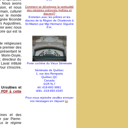
s. Nous avons
Comment se développe la spiritualité
ion, et nous
des ministres ordonnés (prêtres et
main, culturel
diacres)?
pour le monde
Entretien avec les prêtres et les
ignée féconde
diacres de la Région de Charlevoix à
rs Augustines,
St-Hilarion par Mgr Hermann Giguère
trer avec nous
P.H.
ire qui est la
de religieuses
Le premier des
présentant le
 Morin-Doyle,
 directeur du
Laval intitulé
Porte cochère du Vieux Séminaire
r s'inscrire,
Séminaire de Québec
1, rue des Remparts
Québec,QC
Canada
G1R 5L7
 Ursulines et
tél.:418-692-3981
téléc.:418-692-4345
 PDF à cette
Pour nous rejoindre veuillez envoyer
vos messages en cliquant
ici
.
lines et des
e par Pierre-
us le régime