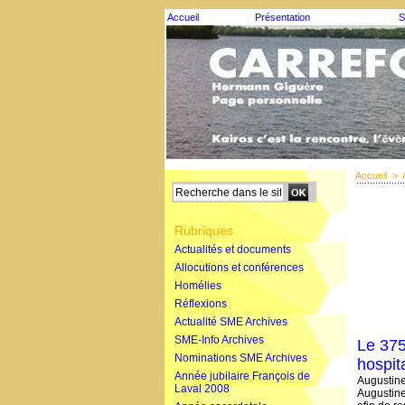
Accueil
Présentation
S
Accueil
>
Rubriques
Actualités et documents
Allocutions et conférences
Homélies
Réflexions
Actualité SME Archives
SME-Info Archives
Le 375
Nominations SME Archives
hospit
Année jubilaire François de
Augustine
Laval 2008
Augustine