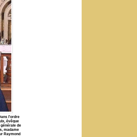
Dans l'ordre
ulx, évêque
 générale de
nes, madame
eur Raymond