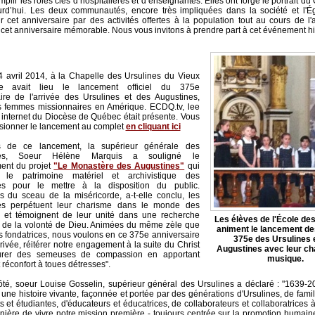
mplir les rôles clés d’hospitalières et d’enseignantes. Elles ont forgé le portrait d
urd’hui. Les deux communautés, encore très impliquées dans la société et l'Égl
r cet anniversaire par des activités offertes à la population tout au cours de l
 cet anniversaire mémorable. Nous vous invitons à prendre part à cet événement hi
4 avril 2014, à la Chapelle des Ursulines du Vieux
re avait lieu le lancement officiel du 375e
ire de l'arrivée des Ursulines et des Augustines,
s femmes missionnaires en Amérique. ECDQ.tv, lee
n internet du Diocèse de Québec était présente. Vous
sionner le lancement au complet
en cliquant ici
 de ce lancement, la supérieur générale des
nes, Soeur Hélène Marquis a souligné le
ent du projet
"Le Monastère des Augustines"
qui
 le patrimoine matériel et archivistique des
es pour le mettre à la disposition du public.
 du sceau de la miséricorde, a-t-elle conclu, les
es perpétuent leur charisme dans le monde des
s et témoignent de leur unité dans une recherche
Les élèves de l'École de
 de la volonté de Dieu. Animées du même zèle que
animent le lancement de
 fondatrices, nous voulons en ce 375e anniversaire
375e des Ursulines 
rivée, réitérer notre engagement à la suite du Christ
Augustines avec leur cha
rer des semeuses de compassion en apportant
musique.
 réconfort à toues détresses".
té, soeur Louise Gosselin, supérieur général des Ursulines a déclaré : "1639-2
, une histoire vivante, façonnée et portée par des générations d'Ursulines, de famil
ts et étudiantes, d'éducateurs et éducatrices, de collaborateurs et collaboratrices 
manière de vivre notre mission première - toujours centrée sur la promotion humaine 