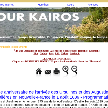
ites internet
Homélies
Cours
Archives
Actualités et documents
À la Une
Actualités et documents
Allocutions et conférences
Homélies
Réflexions
Blog
Galerie
Tags
RSS
Twitter
Facebook
DERNIÈRES HOMÉLIES
Cliquez sur DERNIÈRES HOMÉLIES pour lire l'homélie du dimanche. Bienvenue!
e anniversaire de l'arrivée des Ursulines et des Augusti
alières en Nouvelle-France le 1 août 1639 - Programmat
s et Ursulines en Amérique : 375 ans de foi et d’audace. C’est le 1er août 1639 qu
s et les premières Ursulines posaient le pied en Nouvelle-France, à Québec plu