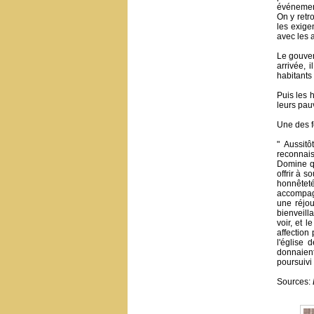
événement
On y retro
les exige
avec les 
Le gouver
arrivée, 
habitants 
Puis les 
leurs pau
Une des f
" Aussit
reconnais
Domine q
offrir à s
honnêteté
accompagn
une réjou
bienveill
voir, et 
affection
l'église 
donnaient
poursuivi 
Sources: