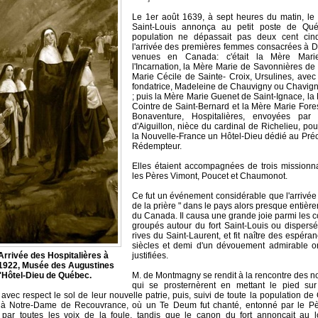
Le 1er août 1639, à sept heures du matin, le 
Saint-Louis annonça au petit poste de Qué
population ne dépassait pas deux cent cin
l'arrivée des premières femmes consacrées à D
venues en Canada: c'était la Mère Mari
l'Incarnation, la Mère Marie de Savonnières de
Marie Cécile de Sainte- Croix, Ursulines, ave
fondatrice, Madeleine de Chauvigny ou Chavigny
; puis la Mère Marie Guenet de Saint-Ignace, l
Cointre de Saint-Bernard et la Mère Marie Fores
Bonaventure, Hospitalières, envoyées par
d'Aiguillon, nièce du cardinal de Richelieu, po
la Nouvelle-France un Hôtel-Dieu dédié au Pré
Rédempteur.
Elles étaient accompagnées de trois missionna
les Pères Vimont, Poucet et Chaumonot.
Ce fut un événement considérable que l'arrivée d
de la prière " dans le pays alors presque entiè
du Canada. Il causa une grande joie parmi les c
groupés autour du fort Saint-Louis ou dispers
rives du Saint-Laurent, et fit naître des espér
siècles et demi d'un dévouement admirable 
Arrivée des Hospitalières à
justifiées.
1922, Musée des Augustines
l'Hôtel-Dieu de Québec.
M. de Montmagny se rendit à la rencontre des 
qui se prosternèrent en mettant le pied sur
 avec respect le sol de leur nouvelle patrie, puis, suivi de toute la population de 
t à Notre-Dame de Recouvrance, où un Te Deum fut chanté, entonné par le P
 par toutes les voix de la foule, tandis que le canon du fort annonçait au l