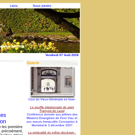
Liens
Nous joindre
Vendredi 07 Août 2026
Galerie
Cour du Vieux-Séminaire en hiver
Le souffle missionnaire de saint
François de Laval
nes
Conférence donnée aux prêtres des
Missions Etrangères de Pont Viau et
ion
aux soeurs Immaculée Conception à
Montréal le 3 décembre 2007
e les première
s précisément,
La spiritualité du prêtre diocésain :