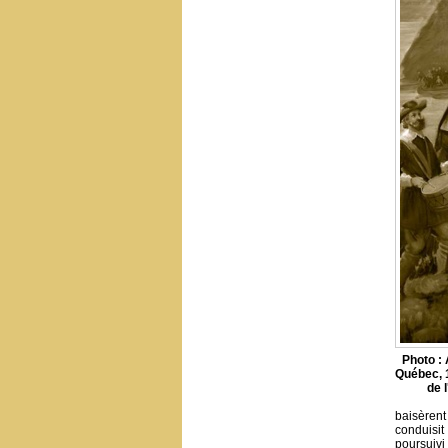
Photo : 
Québec, 
de 
baisèrent
conduisi
poursuivi