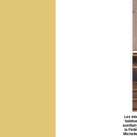
Les int
habitu
auxiliai
la Féd
Michell