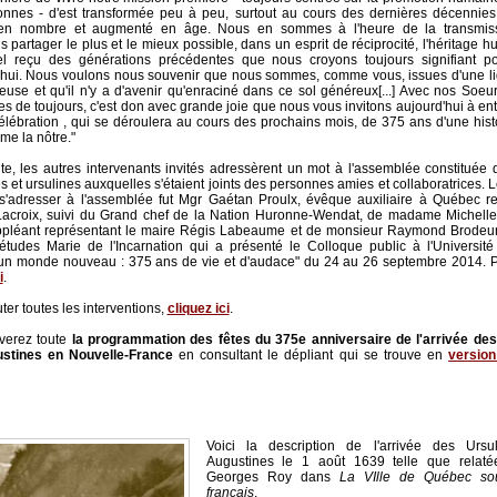
nnes - d'est transformée peu à peu, surtout au cours des dernières décennie
en nombre et augmenté en âge. Nous en sommes à l'heure de la transmiss
 partager le plus et le mieux possible, dans un esprit de réciprocité, l'héritage hu
tuel reçu des générations précédentes que nous croyons toujours signifiant 
'hui. Nous voulons nous souvenir que nous sommes, comme vous, issues d'une l
euse et qu'il n'y a d'avenir qu'enraciné dans ce sol généreux[...] Avec nos Soeu
 de toujours, c'est don avec grande joie que nous vous invitons aujourd'hui à en
élébration , qui se déroulera au cours des prochains mois, de 375 ans d'une histo
me la nôtre."
ite, les autres intervenants invités adressèrent un mot à l'assemblée constituée 
s et ursulines auxquelles s'étaient joints des personnes amies et collaboratrices. 
 s'adresser à l'assemblée fut Mgr Gaétan Proulx, évêque auxiliaire à Québec re
Lacroix, suivi du Grand chef de la Nation Huronne-Wendat, de madame Michelle
pléant représentant le maire Régis Labeaume et de monsieur Raymond Brodeur,
études Marie de l'Incarnation qui a présenté le Colloque public à l'Université 
un monde nouveau : 375 ans de vie et d'audace" du 24 au 26 septembre 2014. Pou
i
.
ter toutes les interventions,
cliquez ici
.
verez toute
la programmation des fêtes du 375e anniversaire de l'arrivée des
stines en Nouvelle-France
en consultant le dépliant qui se trouve en
version
Voici la description de l'arrivée des Ursu
Augustines le 1 août 1639 telle que relaté
Georges Roy dans
La VIlle de Québec so
français
.