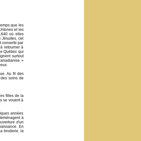
temps que les
chtones et les
1640 où elles
 Jésuites, cet
 convertir par
 à retourner à
 de Québec qui
gnent surtout
canadianise »
oeux.
e. Au fil des
t des soins de
s filles de la
es se vouent à
elques années
s déménagent à
ouverture d'un
naissance. En
a broderie, la