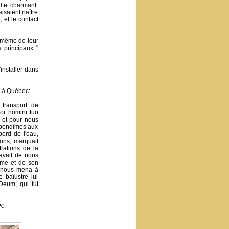
l et charmant.
aisaient naître
 et le contact
r même de leur
s principaux "
installer dans
9 à Québec:
transport de
bor nomini tuo
 et pour nous
 répondîmes aux
ord de l'eau,
ons, marquait
rations de la
 avait de nous
time et de son
et nous mena à
e baîustre lui
Deum, qui fut
ec
.