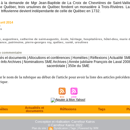
 à la demande de Mgr Jean-Baptiste de La Croix de Chevrières de Saint-Valli
e Québec, trois ursulines de Québec fondent un monastère à Trois-Rivières. 
e trifluvienne devient indépendante de celle de Québec en 1732.
vril 2014
e
is
e
,
augustines
,
catherine de saint-augustin
,
école
,
héritage
,
hospitalières
,
hôtel-dieu
,
marie d
rance
,
patrimoine
,
pierre-georges roy
,
québec
,
santé
,
ursulines
n commentaire
ités et documents
|
Allocutions et conférences
|
Homélies
|
Réflexions
|
Actualité SM
Info Archives
|
Nominations SME Archives
|
Année jubilaire François de Laval 200
sacerdotale
|
350e du SME
r le nom de la rubrique au début de l'article pour avoir la liste des articles précéden
ique.
Actualités et
élies
Réflexions
Tags
Pl
documents
Conception et réalisation:
Carrefour Kairos
© Carrefour Kairos 2022
Plan du site
|
Syndication
|
Tags
|
Powered by WM