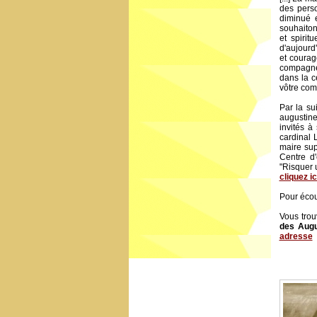
des perso
diminué 
souhaitons
et spiri
d'aujourd
et courag
compagnes
dans la c
vôtre com
Par la su
augustine
invités à
cardinal 
maire sup
Centre d'
"Risquer 
cliquez ic
Pour écou
Vous trou
des Augu
adresse