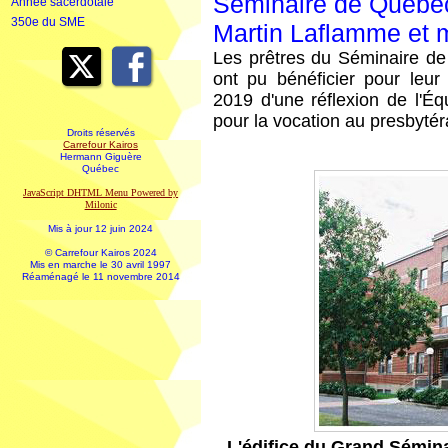
Séminaire de Québec
Année sacerdotale
350e du SME
Martin Laflamme et 
Les prêtres du Séminaire de 
ont pu bénéficier pour leu
2019 d'une réflexion de l'É
pour la vocation au presbytér
Droits réservés
Carrefour Kairos
Hermann Giguère
Québec
JavaScript DHTML Menu Powered by
Milonic
Mis à jour 12 juin 2024
© Carrefour Kairos 2024
Mis en marche le 30 avril 1997
Réaménagé le 11 novembre 2014
L'édifice du Grand Sémina