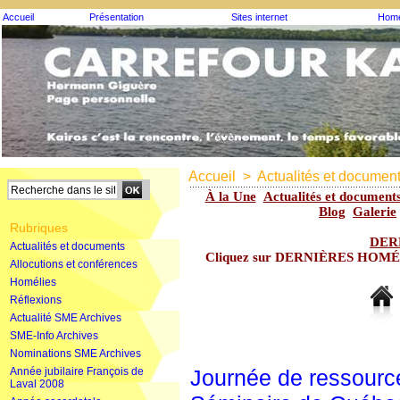
Accueil
Présentation
Sites internet
Homé
Accueil
>
Actualités et documen
À la Une
Actualités et document
Blog
Galerie
Rubriques
DER
Actualités et documents
Cliquez sur DERNIÈRES HOMÉLIE
Allocutions et conférences
Homélies
Réflexions
Actualité SME Archives
SME-Info Archives
Nominations SME Archives
Année jubilaire François de
Journée de ressourc
Laval 2008