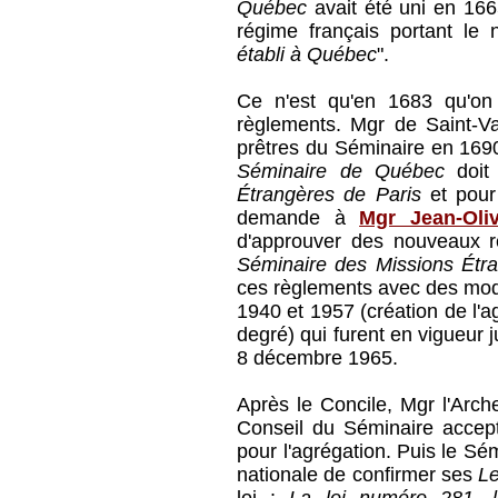
Québec
avait été uni en 1665 
régime français portant le 
établi à Québec
".
Ce n'est qu'en 1683 qu'on 
règlements. Mgr de Saint-V
prêtres du Séminaire en 1690
Séminaire de Québec
doit
Étrangères de Paris
et pour 
demande à
Mgr Jean-Oliv
d'approuver des nouveaux règ
Séminaire des Missions Étr
ces règlements avec des modi
1940 et 1957 (création de l'
degré) qui furent en vigueur j
8 décembre 1965.
Après le Concile, Mgr l'Arc
Conseil du Séminaire accept
pour l'agrégation. Puis le 
nationale de confirmer ses
Le