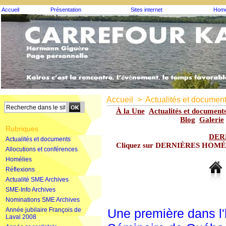
Accueil
Présentation
Sites internet
Homé
Accueil
>
Actualités et documen
À la Une
Actualités et document
Blog
Galerie
Rubriques
DER
Actualités et documents
Cliquez sur DERNIÈRES HOMÉLIE
Allocutions et conférences
Homélies
Réflexions
Actualité SME Archives
SME-Info Archives
Nominations SME Archives
Année jubilaire François de
Une première dans l'
Laval 2008