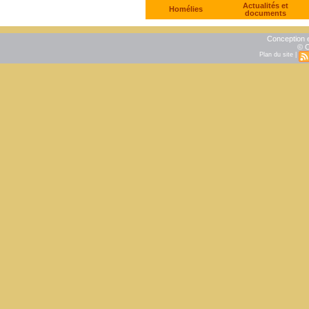
Actualités et
Homélies
documents
Conception e
© C
Plan du site
|