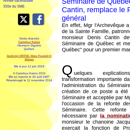
Séminaire de Québec
Année sacerdotale
350e du SME
Cantin, remplace le 
général
En effet, Mgr l'Archevêque 
de la Sainte Famille, patron
monsieur Denis Cantin dev
Droits réservés
Carrefour Kairos
Séminaire de Québec et mem
Hermann Giguère
Québec" pour un premier mand
Québec
JavaScript DHTML Menu Powered by
Milonic
Q
Mis à jour 12 juin 2024
uelques explicati
© Carrefour Kairos 2024
Mis en marche le 30 avril 1997
transformation importante dan
Réaménagé le 11 novembre 2014
l'administration du Séminai
création de ce poste a été
Séminaire et acceptée par M
l'occasion de la refonte d
Séminaire. Cette refont
nécessaire par
la nominati
monsieur le chanoine Jacq
exerçait la fonction de P