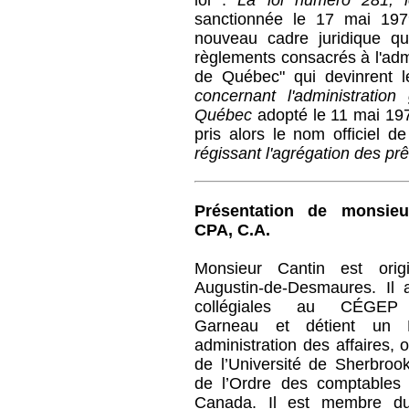
loi :
La loi numéro 281, 
sanctionnée le 17 mai 19
nouveau cadre juridique q
règlements consacrés à l'adm
de Québec" qui devinrent 
concernant l'administratio
Québec
adopté le 11 mai 197
pris alors le nom officiel d
régissant l'agrégation des p
Présentation de monsieu
CPA, C.A.
Monsieur Cantin est orig
Augustin-de-Desmaures. Il 
collégiales au CÉGEP F
Garneau et détient un B
administration des affaires, 
de l’Université de Sherbroo
de l’Ordre des comptables
Canada. Il est membre du 