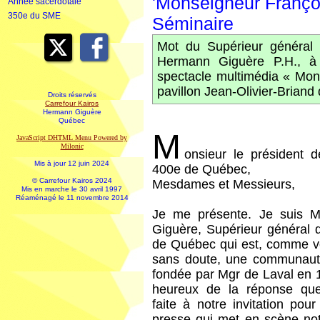
'Monseigneur Françoi
Année sacerdotale
350e du SME
Séminaire
Mot du Supérieur général
Hermann Giguère P.H., à 
spectacle multimédia « Mon
pavillon Jean-Olivier-Briand
Droits réservés
Carrefour Kairos
Hermann Giguère
Québec
M
JavaScript DHTML Menu Powered by
Milonic
onsieur le président 
Mis à jour 12 juin 2024
400e de Québec,
© Carrefour Kairos 2024
Mesdames et Messieurs,
Mis en marche le 30 avril 1997
Réaménagé le 11 novembre 2014
Je me présente. Je suis 
Giguère, Supérieur général 
de Québec qui est, comme v
sans doute, une communaut
fondée par Mgr de Laval en 
heureux de la réponse qu
faite à notre invitation pou
presse qui met en scène not