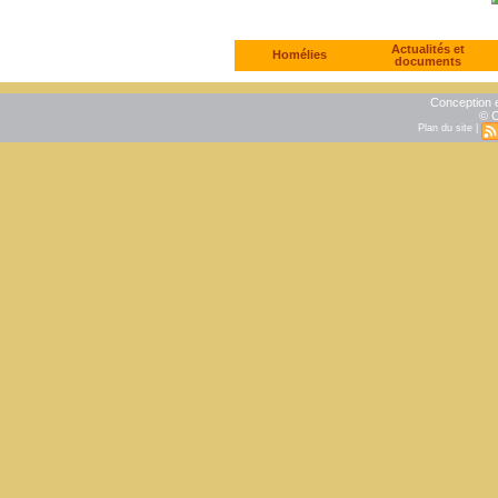
Actualités et
Homélies
documents
Conception e
© C
Plan du site
|