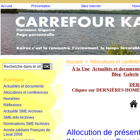
Accueil
Présentation
Sites internet
Homé
Accueil
>
Allocutions et confére
À la Une
Actualités et document
Blog
Galerie
Rubriques
DER
Actualités et documents
Cliquez sur DERNIÈRES HOMÉLIE
Allocutions et conférences
Homélies
Réflexions
Actualité SME Archives
SME-Info Archives
Nominations SME Archives
Année jubilaire François de
Allocution de présen
Laval 2008