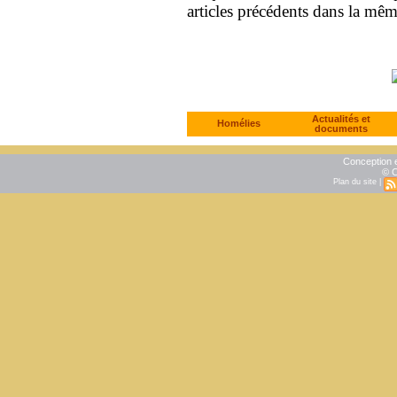
articles précédents dans la mê
Actualités et
Homélies
documents
Conception e
© C
Plan du site
|