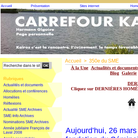
Accueil
Présentation
Sites internet
Homé
Accueil
>
350e du SME
À la Une
Actualités et document
Blog
Galerie
Rubriques
DER
Actualités et documents
Cliquez sur DERNIÈRES HOMÉLIE
Allocutions et conférences
Homélies
Réflexions
Actualité SME Archives
SME-Info Archives
Nominations SME Archives
Année jubilaire François de
Aujourd'hui, 26 mars
Laval 2008