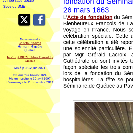
fondation du Séminai
Année sacerdotale
350e du SME
26 mars 1663
L'
Acte de fondation
du Sémin
Bienheureux François de La
voyage en France. Nous sou
célébration spéciale. Cette
Droits réservés
cette célébration a été repo
Carrefour Kairos
Hermann Giguère
une solennité particulière
Québec
par Mgr Grérald Lacroix, 
JavaScript DHTML Menu Powered by
Cathédrale où sont invités 
Milonic
façon spéciale les trois co
Mis à jour 12 juin 2024
lors de la fondation du Sémi
© Carrefour Kairos 2024
hospitalières. La fête se p
Mis en marche le 30 avril 1997
Réaménagé le 11 novembre 2014
Séminaire.de Québec au Pavil