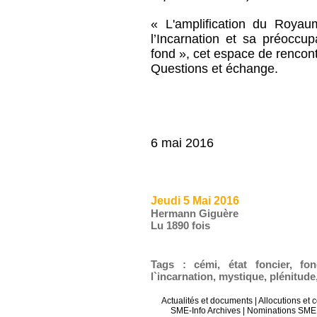
« L'amplification du Royau
l’Incarnation et sa préoccup
fond », cet espace de rencont
Questions et échange.
6 mai 2016
Jeudi 5 Mai 2016
Hermann Giguère
Lu 1890 fois
Tags
:
cémi
,
état foncier
,
fo
l`incarnation
,
mystique
,
plénitude
Actualités et documents
|
Allocutions et 
SME-Info Archives
|
Nominations SME 