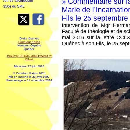
» Commentaire sur la
Année sacerdotale
350e du SME
Marie de l’Incarnat
Fils le 25 septembre
Intervention de Mgr Herm
Faculté de théologie et de sci
mai 2016 sur la lettre CCLX
Droits réservés
Carrefour Kairos
Québec à son Fils, le 25 se
Hermann Giguère
Québec
JavaScript DHTML Menu Powered by
Milonic
Mis à jour 12 juin 2024
© Carrefour Kairos 2024
Mis en marche le 30 avril 1997
Réaménagé le 11 novembre 2014