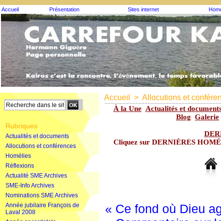
Accueil
Présentation
Sites internet
Homé
Accueil
>
Allocutions et confére
À la Une
Actualités et document
Blog
Galerie
Rubriques
DER
Actualités et documents
Cliquez sur DERNIÈRES HOMÉLIE
Allocutions et conférences
Homélies
Réflexions
Actualité SME Archives
SME-Info Archives
Nominations SME Archives
Année jubilaire François de
« Ce fond où Dieu agi
Laval 2008