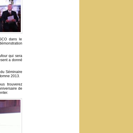
ESCO dans le
 démonstration
ufour qui sera
résent a donné
s du Séminaire
automne 2013.
ous trouverez
nniversaire de
nter.