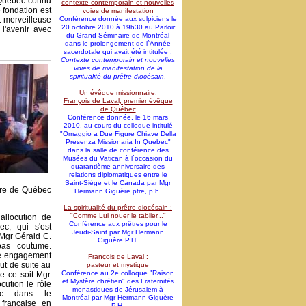
 Québec connu
contexte contemporain et nouvelles
fondation est
voies de manifestation
 merveilleuse
Conférence donnée aux sulpiciens le
20 octobre 2010 à 19h30 au Parloir
l'avenir avec
du Grand Séminaire de Montréal
dans le prolongement de l`Année
sacerdotale qui avait été intitulée :
Contexte contemporain et nouvelles
voies de manifestation de la
spiritualité du prêtre diocésain
.
Un évêque missionnaire:
François de Laval, premier évêque
de Québec
Conférence donnée, le 16 mars
2010, au cours du colloque intitulé
"Omaggio a Due Figure Chiave Della
Presenza Missionaria In Quebec"
dans la salle de conférence des
Musées du Vatican à l`occasion du
quarantième anniversaire des
relations diplomatiques entre le
Saint-Siège et le Canada par Mgr
ire de Québec
Hermann Giguère ptre, p.h.
La spiritualité du prêtre diocésain :
"Comme Lui nouer le tablier..."
llocution de
Conférence aux prêtres pour le
c, qui s'est
Jeudi-Saint par Mgr Hermann
 Mgr Gérald C.
Giguère P.H.
 pas coutume.
tre engagement
François de Laval :
ut de suite au
pasteur et mystique
Conférence au 2e colloque "Raison
ue ce soit Mgr
et Mystère chrétien" des Fraternités
cution le rôle
monastiques de Jérusalem à
ec dans le
Montréal par Mgr Hermann Giguère
française en
P.H.