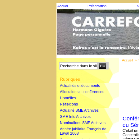
Accueil
Présentation
S
Accueil
>
Rubriques
Actualités et documents
Allocutions et conférences
Homélies
Réflexions
Actualité SME Archives
SME-Info Archives
Confér
Nominations SME Archives
du Sém
Année jubilaire François de
C'était u
Laval 2008
Conceptio