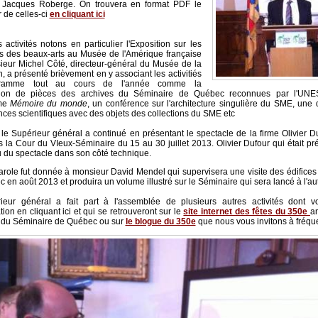
 Jacques Roberge. On trouvera en format PDF le
 de celles-ci
en cliquant ici
 activités notons en particulier l'Exposition sur les
ns des beaux-arts au Musée de l'Amérique française
eur Michel Côté, directeur-général du Musée de la
on, a présenté brièvement en y associant les activitiés
ramme tout au cours de l'année comme la
tion de pièces des archives du Séminaire de Québec reconnues par l'UN
me
Mémoire du monde
, un conférence sur l'architecture singulière du SME, une
nces scientifiques avec des objets des collections du SME etc
le Supérieur général a continué en présentant le spectacle de la firme Olivier D
ns la Cour du VIeux-Séminaire du 15 au 30 juillet 2013. Olivier Dufour qui était p
 du spectacle dans son côté technique.
parole fut donnée à monsieur David Mendel qui supervisera une visite des édifice
 en août 2013 et produira un volume illustré sur le Séminaire qui sera lancé à l'
ieur général a fait part à l'assemblée de plusieurs autres activités dont v
ion en cliquant ici et qui se retrouveront sur le
site internet des fêtes du 350e
a
 du Séminaire de Québec ou sur
le blogue du 350e
que nous vous invitons à fréque