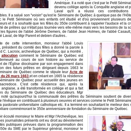
Amérique. Il a noté que c'est par le Petit Sémin
devenu collège après la Conquête anglaise et pa
Laval qu'il a réussi ces contributions
les. Il a salué son "voisin" qu'est le Séminaire de Québec à quelque pas de l'Hôtel
c le Petit Séminaire où ses enfants ont étudié et d'où proviennent plusieurs d
eurs et il a souhaité que les fêtes du 350e contribuent à rappeler l'audace et la cr
 de prêtres qui n'était pas tournée vers elle-même mais vers les besoins de la 
ent les figures de l'abbé Jérôme Demers, de l'abbé Jean Holmes, de l'abbé Casault
té Laval, de Mgr Parent et debien d'autres..
te de cette intervention, monsieur l'abbé Louis
 président du comité des fêtes a donné la parole à
d C. Lacroix, archevêque de Québec, qui a montré ,
n
allocution
comment le Séminaire de Québec est
 demeuré au cours de son histoire au service de
et de l'Église diocésaine par son engagement dans
ion des futurs prêtres en dirigeant depuis 1663 le
minaire de Québec comme le stipule leur
Acte de
n du 26 mars 1663
et en créant en 1665 la résidence
Séminaire de Québec pour accueillir des jeunes en
acredoce. C'est cette résidence qui, après la
anglaise, a été transformée en collège et qui a fait
res du Séminaire de Québec des éducateurs. Mgr
 noté qu'aujourd'hui la communauté des prêtres du Séminaire soutient de diver
e l'évêque en contribuant à plusieurs oeuvres et services comme le Petit Séminair
 pastorale unitversitaire catholique etc. Il a terminé en souhaitant le meileur des 
iliare commémorant le 350e anniversiare de fondation du Séminaire de Québec.
ir écouté monsieur le Maire et Mgr l'Archevêque, les
 les journalistes présents ont eu droit au dévoilement
ités publiques prévues dans la programmation des
350e du SME par le Supérieur général, monsieur le