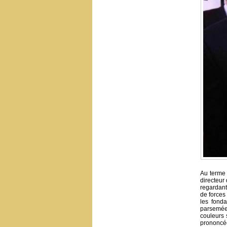
Au terme 
directeur
regardant
de forces 
les fond
parsemées
couleurs 
prononcée