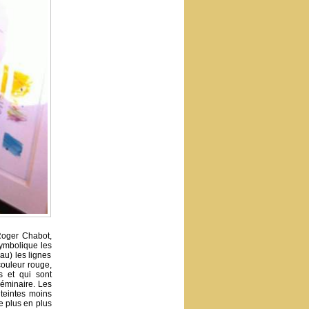
Roger Chabot,
symbolique les
au) les lignes
 couleur rouge,
s et qui sont
Séminaire. Les
 teintes moins
e plus en plus