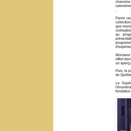
chanoine
calendrier
..
Parmi ces
collectio
que monsi
civilisati
au prog
présenta
program
d'expérie
Monsieur 
offert da
un aperçu
Puis, la 
de Québec
Le Supér
l'énumérat
fondation