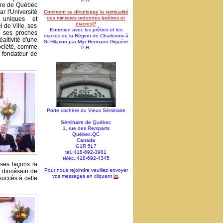
aire de Québec
r l'Université
Comment se développe la spiritualité
des ministres ordonnés (prêtres et
 uniques et
diacres)?
 de Ville, ses
Entretien avec les prêtres et les
e ses proches
diacres de la Région de Charlevoix à
éaitivité d'une
St-Hilarion par Mgr Hermann Giguère
société, comme
P.H.
, fondateur de
Porte cochère du Vieux Séminaire
Séminaire de Québec
1, rue des Remparts
Québec,QC
Canada
G1R 5L7
tél.:418-692-3981
téléc.:418-692-4345
ses façons la
Pour nous rejoindre veuillez envoyer
e diocésain de
vos messages en cliquant
ici
.
succès à cette