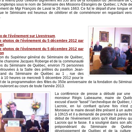
 a retenu pour célébrer dignement les 350 ans de la fondation du Séminaire de
ongtemps sous le nom de Séminaire des Missions-Étrangèrs de Québec. L'Acte de 
ent de Mgr François de Laval le 26 mars 1663. Ce fut le départ d'une longue et
que le Séminaire est heureux de célébrer et de commémorer en regardant vers 
.
éo de l'événement sur Livestream
.
de photos de l'événement du 5 décembre 2012 par
el
.
de photos de l'événement du 5 décembre 2012 par
ton
ation du Supérieur général du Séminaire de Québec,
 le chanoine Jacques Roberge et de la communauté
res du Séminaire de Québec, environ 75 personnes
etrouvées à la Salle des prêtres du pavillon Jean-
Birand du Séminaire de Québec au 1 , rue des
 à 10 heures ce mercredi 5 décembre 2012 pour le
 de la programmation des fêtes du 350e anniversaire de la fondation du Sémina
rouleront au cours de toute l'année 2013.
La conférence de presse a débuté par une a
monsieur Régis Labeaume, maire de Québe
excusé d'avoir "tassé" l'archevêque de Québec,
Lacroix, en lui confiant qu'une fois n'est
Monsieur le maire devait être présent à un au
à 10h15 et il a demandé de prendre la parole to
début de l'événement alors qu'il était prévu q
Lacroix qui le fasse. Il a souligné dans son allo
prépondérant du Séminaire de Québ
développement de Québec et de la culture 