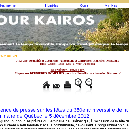
ites internet
Homélies
Cours
Archives
350e du SME
À la Une
Actualités et documents
Allocutions et conférences
Homélies
Réflexions
Blog
Galerie
Tags
RSS
Twitter
Facebook
DERNIÈRES HOMÉLIES
Cliquez sur DERNIÈRES HOMÉLIES pour lire l'homélie du dimanche. Bienvenue!
ence de presse sur les fêtes du 350e anniversaire de la
inaire de Québec le 5 décembre 2012
n grand jour pour les prêtres du Séminaire de Québec qui, à l'occasion de la fête d
n si chère à leur fondateur et à la communauté, dévoilaient la programmation que