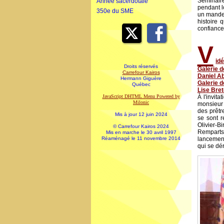
Séminaire
Année sacerdotale
pendant l
350e du SME
un mandem
histoire 
confiance
V
id
Droits réservés
Galerie 
Carrefour Kairos
Daniel Ab
Hermann Giguère
Galerie 
Québec
Lise Bre
JavaScript DHTML Menu Powered by
À l'invit
Milonic
monsieur
des prêt
Mis à jour 12 juin 2024
se sont r
Olivier-
© Carrefour Kairos 2024
Remparts
Mis en marche le 30 avril 1997
Réaménagé le 11 novembre 2014
lancement
qui se dé