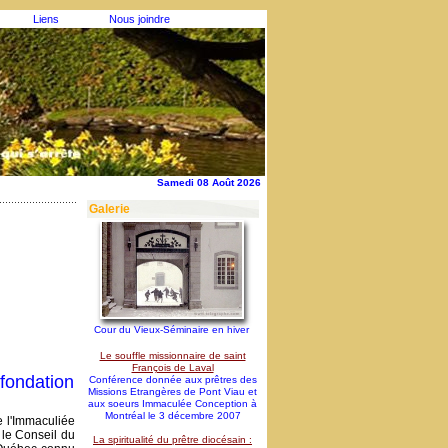
Liens
Nous joindre
Samedi 08 Août 2026
Galerie
Cour du Vieux-Séminaire en hiver
Le souffle missionnaire de saint
François de Laval
 fondation
Conférence donnée aux prêtres des
Missions Etrangères de Pont Viau et
aux soeurs Immaculée Conception à
Montréal le 3 décembre 2007
e l'Immaculiée
 le Conseil du
La spiritualité du prêtre diocésain :