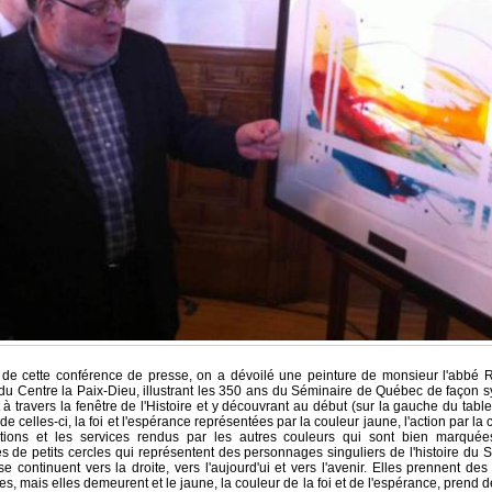
de cette conférence de presse, on a dévoilé une peinture de monsieur l'abbé 
 du Centre la Paix-Dieu, illustrant les 350 ans du Séminaire de Québec de façon 
 à travers la fenêtre de l'Histoire et y découvrant au début (sur la gauche du table
de celles-ci, la foi et l'espérance représentées par la couleur jaune, l'action par la
ations et les services rendus par les autres couleurs qui sont bien marquée
 de petits cercles qui représentent des personnages singuliers de l'histoire du 
se continuent vers la droite, vers l'aujourd'ui et vers l'avenir. Elles prennent des
s, mais elles demeurent et le jaune, la couleur de la foi et de l'espérance, prend d