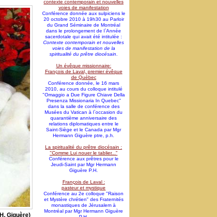
contexte contemporain et nouvelles
voies de manifestation
Conférence donnée aux sulpiciens le
20 octobre 2010 à 19h30 au Parloir
du Grand Séminaire de Montréal
dans le prolongement de l`Année
sacerdotale qui avait été intitulée :
Contexte contemporain et nouvelles
voies de manifestation de la
spiritualité du prêtre diocésain
.
Un évêque missionnaire:
François de Laval, premier évêque
de Québec
Conférence donnée, le 16 mars
2010, au cours du colloque intitulé
"Omaggio a Due Figure Chiave Della
Presenza Missionaria In Quebec"
dans la salle de conférence des
Musées du Vatican à l`occasion du
quarantième anniversaire des
relations diplomatiques entre le
Saint-Siège et le Canada par Mgr
Hermann Giguère ptre, p.h.
La spiritualité du prêtre diocésain :
"Comme Lui nouer le tablier..."
Conférence aux prêtres pour le
Jeudi-Saint par Mgr Hermann
Giguère P.H.
François de Laval :
pasteur et mystique
Conférence au 2e colloque "Raison
et Mystère chrétien" des Fraternités
monastiques de Jérusalem à
Montréal par Mgr Hermann Giguère
H. Giguère)
P.H.