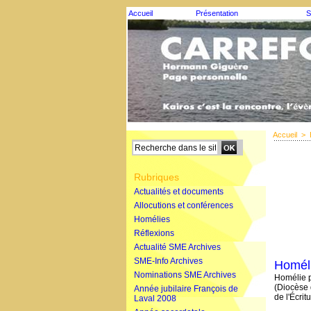
Accueil
Présentation
S
Accueil
>
Rubriques
Actualités et documents
Allocutions et conférences
Homélies
Réflexions
Actualité SME Archives
SME-Info Archives
Homéli
Nominations SME Archives
Homélie p
(Diocèse 
Année jubilaire François de
de l'Écrit
Laval 2008