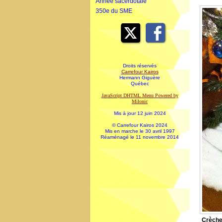
Année sacerdotale
350e du SME
Droits réservés
Carrefour Kairos
Hermann Giguère
Québec
JavaScript DHTML Menu Powered by
Milonic
Mis à jour 12 juin 2024
© Carrefour Kairos 2024
Mis en marche le 30 avril 1997
Réaménagé le 11 novembre 2014
Crèche 