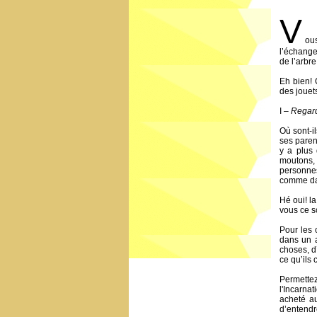
V
ou
l’échange
de l’arbre
Eh bien! 
des jouets
I –
Regard
Où sont-i
ses parent
y a plus 
moutons, 
personne
comme dan
Hé oui! l
vous ce so
Pour les 
dans un a
choses, d
ce qu’ils 
Permettez
l'Incarna
acheté au
d’entendr