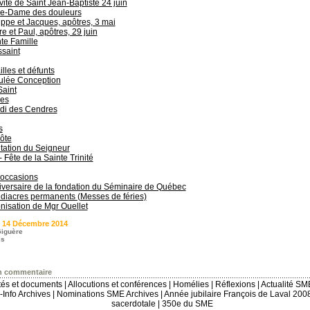
vité de Saint Jean-Baptiste 24 juin
re-Dame des douleurs
ippe et Jacques, apôtres, 3 mai
re et Paul, apôtres, 29 juin
te Famille
saint
lles et défunts
lée Conception
Saint
es
di des Cendres
s
ôte
tation du Seigneur
 - Fête de la Sainte Trinité
 occasions
versaire de la fondation du Séminaire de Québec
diacres permanents (Messes de féries)
onisation de Mgr Ouellet
 14 Décembre 2014
iguère
is
n commentaire
ités et documents
|
Allocutions et conférences
|
Homélies
|
Réflexions
|
Actualité SM
Info Archives
|
Nominations SME Archives
|
Année jubilaire François de Laval 200
sacerdotale
|
350e du SME