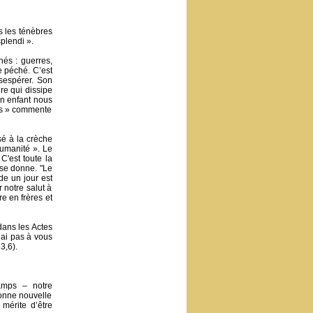
s les ténèbres
plendi ».
és : guerres,
e péché. C’est
ésespérer. Son
re qui dissipe
un enfant nous
ers » commente
sé à la crèche
humanité ». Le
C'est toute la
 se donne. "Le
de un jour est
 notre salut à
e en frères et
dans les Actes
 ai pas à vous
3,6).
mps – notre
onne nouvelle
mérite d’être