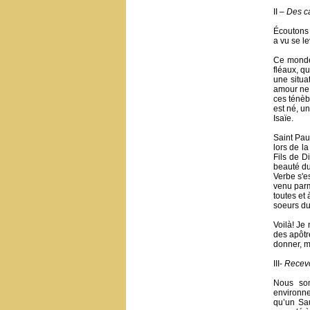
II –
Des c
Écoutons 
a vu se l
Ce monde
fléaux, q
une situa
amour ne 
ces ténèb
est né, un
Isaïe.
Saint Pau
lors de l
Fils de D
beauté du 
Verbe s'e
venu parm
toutes et
soeurs du
Voilà! Je
des apôtre
donner, m
III-
Recevo
Nous so
environne
qu’un Sa