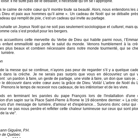
loisir. Il ne suffit pas de le déballer, il nécessite qu’on se l’approprie.
s le calme de notre cœur qu’il montre toute sa beauté. Alors, nous entendons les
à Dieu et paix aux hommes qu’il aime ». Un cadeau de Noël qui se déballe près
adeau qui remplit de joie, c’est un cadeau qui invite au partage.
ouhaite un Joyeux Noël qui ne soit pas seulement sociologique et culturel, mais q
omme cela s’est produit pour les bergers.
us accueillons cette merveille du Verbe de Dieu qui habite parmi nous, l’Emman
un enfant emmailloté qui porte le salut du monde. Venons humblement à la crè
es plus beaux et combien nécessaire dans notre monde tourmenté, qui se che
 lumière.
on
de la messe qui se continue, n’ayons pas peur de regarder s’il y a quelque cade
s dans la crèche. Je ne serais pas surpris que vous en découvriez un qui 
nt : un pardon à faire, un geste de partage, une visite à faire, un don que sais-je.
e le découvrir dans votre cœur avec la grâce de Dieu. Voilà! L’arbre de Noël du 
 Prenons le temps de recevoir nos cadeaux, de les intérioriser et de les vivre.
nds en terminant les paroles du pape François lors de l'installation d'une
ation d'un sapin sur la Place Saint-Pierre à Rome le 19 décembre dernier: « La crèc
eurs d'un message de lumière, d'amour et d'espérance... Suivons donc celui qui 
 pour ne pas nous perdre et refléter cette chaleur lumineuse sur ceux qui sont pl
 de la vie".
ann Giguère, P.H.
e de Québec