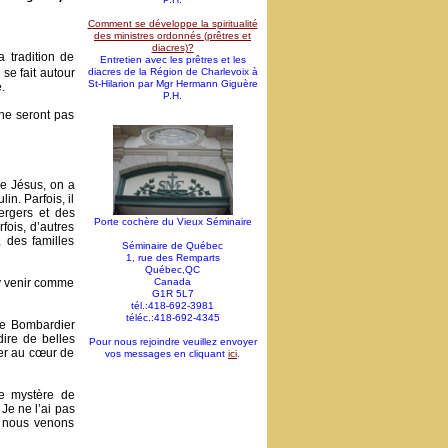
Comment se développe la spiritualité
des ministres ordonnés (prêtres et
diacres)?
 tradition de
Entretien avec les prêtres et les
se fait autour
diacres de la Région de Charlevoix à
St-Hilarion par Mgr Hermann Giguère
.
P.H.
 ne seront pas
de Jésus, on a
in. Parfois, il
ergers et des
Porte cochère du Vieux Séminaire
ois, d’autres
 des familles
Séminaire de Québec
1, rue des Remparts
Québec,QC
 y venir comme
Canada
G1R 5L7
tél.:418-692-3981
téléc.:418-692-4345
se Bombardier
dire de belles
Pour nous rejoindre veuillez envoyer
ger au cœur de
vos messages en cliquant
ici
.
le mystère de
Je ne l’ai pas
e nous venons