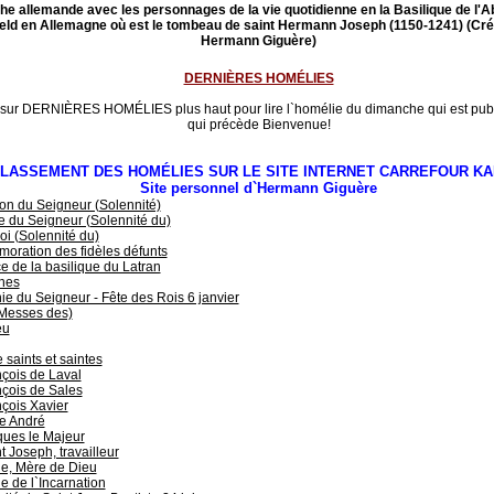
he allemande avec les personnages de la vie quotidienne en la Basilique de l'
feld en Allemagne où est le tombeau de saint Hermann Joseph (1150-1241) (Cré
Hermann Giguère)
DERNIÈRES HOMÉLIES
 sur DERNIÈRES HOMÉLIES plus haut pour lire l`homélie du dimanche qui est publ
qui précède Bienvenue!
LASSEMENT DES HOMÉLIES SUR LE SITE INTERNET CARREFOUR KA
Site personnel d`Hermann Giguère
on du Seigneur (Solennité)
 du Seigneur (Solennité du)
oi (Solennité du)
ration des fidèles défunts
e de la basilique du Latran
hes
e du Seigneur - Fête des Rois 6 janvier
(Messes des)
eu
 saints et saintes
çois de Laval
çois de Sales
çois Xavier
e André
ques le Majeur
t Joseph, travailleur
e, Mère de Dieu
e de l`Incarnation