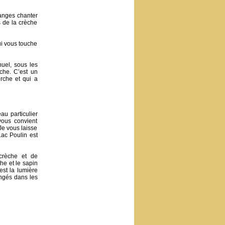
 anges chanter
 de la crèche
ui vous touche
uel, sous les
che. C’est un
rche et qui a
au particulier
vous convient
 Je vous laisse
Lac Poulin est
 crèche et de
he et le sapin
est la lumière
ongés dans les