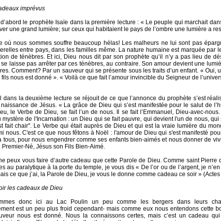
adeaux imprévus
d’abord le prophète Isaïe dans la première lecture : « Le peuple qui marchait dan
ever une grand lumière; sur ceux qui habitaient le pays de l’ombre une lumière a res
 où nous sommes souffre beaucoup hélas! Les malheurs ne lui sont pas épargn
uerelles entre pays, dans les familles même. La nature humaine est marquée par l
tion de ténèbres. Et ici, Dieu nous dit par son prophète qu’il n’y a pas lieu de d
se laisse pas arrêter par ces ténèbres, au contraire. Son amour devient une lumiè
res. Comment? Par un sauveur qui se présente sous les traits d’un enfant. « Oui, 
 fils nous est donné ». « Voilà ce que fait l’amour invincible du Seigneur de l’univ
l dans la deuxième lecture se réjouit de ce que l’annonce du prophète s’est réali
a naissance de Jésus. « La grâce de Dieu qui s’est manifestée pour le salut de l’
ieu, le Verbe de Dieu, se fait l’un de nous. Il se fait l’Emmanuel, Dieu-avec-nous. 
mystère de l'Incarnation : un Dieu qui se fait pauvre, qui devient l'un de nous, qui
st fait chair". Le Verbe qui était auprès de Dieu et qui est la vraie lumière du mon
i nous. C'est ce que nous fêtons à Noël : l'amour de Dieu qui s'est manifesté pour
 à tous, pour nous engendrer comme ses enfants bien-aimés et nous donner de vivr
 Premier-Né, Jésus son Fils Bien-Aimé.
 ne peux vous faire d’autre cadeau que cette Parole de Dieu. Comme saint Pierre 
s au paralytique à la porte du temple, je vous dis « De l’or ou de l’argent, je n’en
ais ce que j’ai, la Parole de Dieu, je vous le donne comme cadeau ce soir » (Actes 
ir les cadeaux de Dieu
mmes donc ici au Lac Poulin un peu comme les bergers dans leurs cha
ment est un peu plus froid cependant- mais comme eux nous entendons cette b
uveur nous est donné. Nous la connaissons certes, mais c’est un cadeau qui 