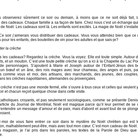
s observerez sûrement ce soir ou demain, à moins que ce ne soit déjà fait, la
 des cadeaux. Chaque famille a sa façon de faire. Chez nous c’est un échange qui 
 de Noël. Les cadeaux sont là. Les enfants sont excités. La magie de Noël s’installe
Ce soir j’aimerais vous distribuer des cadeaux. Vous vous attendez bien que ce
 pour les enfants, des bouteilles de vin pour les adultes et que sais-je?
er la crèche
ls les cadeaux? Regardez la crèche. Vous la voyez. Elle est toute simple. Autour 
s, et un mouton. C’est une toute petite crèche qu’on a ici à la Chapelle du Lac Poul
de personnages. S’ajoutent à Marie et Joseph autour de l’Enfant-Jésus des b
un bœuf et un âne, des rois mages avec leur chameau, des anges et puis, parf
s comme vous et moi, des artisans, des marchands, des jeunes, des couples,
s les crèches napolitaines, allemandes ou provençales.
a crèche n’est pas une monde fermé, elle s’ouvre à tous ceux et celles qui veulent
ir et chacun reçoit quelque chose dans cette visite.
catholiques croyants, et pas seulement sociologiques, comme se présente Deni
rticle du Journal de Montréal, Noël est magique parce qu’il leur permet de se 
’entendre un message d’amour et de paix, mais d'abord et avant tout de se plon
croient.
-moi de vous faire entrer ce soir dans le mystère du Noël chrétien qui est 
tion, malhabilement peut-être, mais avec tout mon cœur. C’est mon cadeau de Noël. 
 magasin, je l’ai pris dans les paroles, les textes de la Parole de Dieu qu
e.