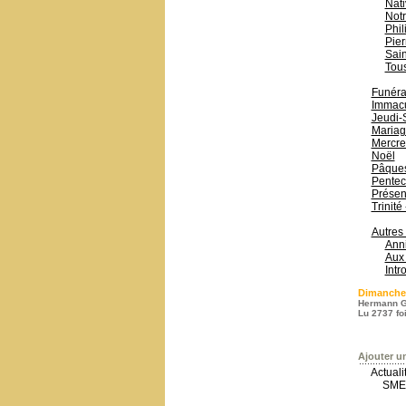
Nati
Not
Phil
Pier
Sain
Tous
Funérai
Immacu
Jeudi-
Mariag
Mercre
Noël
Pâque
Pentec
Présen
Trinité
Autres
Anni
Aux 
Intr
Dimanche
Hermann G
Lu 2737 fo
Ajouter u
Actual
SME-