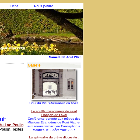
Liens
Nous joindre
Samedi 08 Août 2026
Galerie
Cour du Vieux-Séminaire en hiver
Le souffle missionnaire de saint
François de Laval
uit
Conférence donnée aux prêtres des
Missions Etrangères de Pont Viau et
du Lac Poulin
aux soeurs Immaculée Conception à
oulin. Textes
Montréal le 3 décembre 2007
La spiritualité du prêtre diocésain :