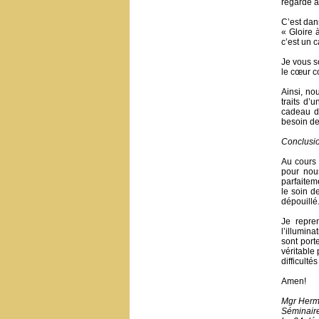
regardé à 
C’est dan
« Gloire 
c’est un c
Je vous s
le cœur c
Ainsi, no
traits d’
cadeau d
besoin de
Conclusi
Au cours 
pour nou
parfaiteme
le soin d
dépouillé.
Je repre
l’illumin
sont port
véritable
difficultés
Amen!
Mgr Herm
Séminair