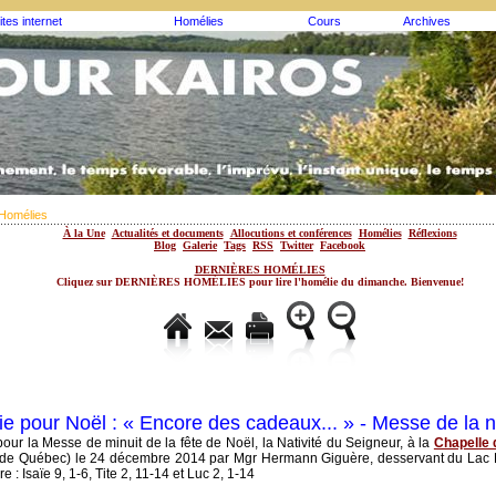
ites internet
Homélies
Cours
Archives
Homélies
À la Une
Actualités et documents
Allocutions et conférences
Homélies
Réflexions
Blog
Galerie
Tags
RSS
Twitter
Facebook
DERNIÈRES HOMÉLIES
Cliquez sur DERNIÈRES HOMÉLIES pour lire l'homélie du dimanche. Bienvenue!
e pour Noël : « Encore des cadeaux... » - Messe de la n
our la Messe de minuit de la fête de Noël, la Nativité du Seigneur, à la
Chapelle 
de Québec) le 24 décembre 2014 par Mgr Hermann Giguère, desservant du Lac P
ure : Isaïe 9, 1-6, Tite 2, 11-14 et Luc 2, 1-14