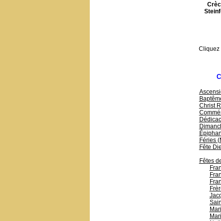
Crèc
Stein
Cliquez
C
Ascensi
Baptême
Christ R
Commémo
Dédicac
Dimanc
Épiphani
Féries 
Fête Di
Fêtes de
Fran
Fran
Fran
Frèr
Jac
Sain
Mari
Mari