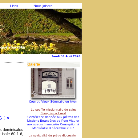
Liens
Nous joindre
Jeudi 06 Août 2026
Galerie
Cour du Vieux-Séminaire en hiver
Le souffle missionnaire de saint
François de Laval
 : «
Conférence donnée aux prêtres des
Missions Etrangères de Pont Viau et
aux soeurs Immaculée Conception à
Montréal le 3 décembre 2007
es dominicales
 Isaïe 60-1-6,
La spiritualité du prêtre diocésain :