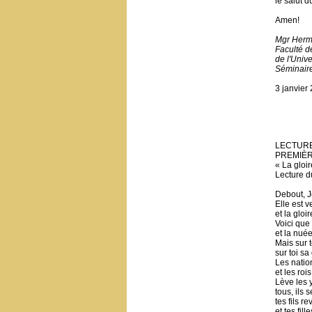
le salut d
Amen!
Mgr Herm
Faculté d
de l'Unive
Séminair
3 janvier
LECTURE
PREMIÈ
« La gloir
Lecture d
Debout, J
Elle est v
et la gloi
Voici que 
et la nué
Mais sur t
sur toi sa
Les natio
et les roi
Lève les y
tous, ils 
tes fils r
et tes fil