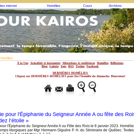
ites internet
Homélies
Cours
Archives
Homélies
À la Une
Actualités et documents
Allocutions et conférences
Homélies
Réflexions
Blog
Galerie
Tags
RSS
Twitter
Facebook
DERNIÈRES HOMÉLIES
Cliquez sur DERNIÈRES HOMÉLIES pour lire l'homélie du dimanche. Bienvenue!
e pour l'Épiphanie du Seigneur Année A ou fête des Rois
ez l’étoile »
our l'Épiphanie du Seigneur Année A ou Fête des Rois le 8 janvier 2023. Homéli
temps liturgiques par Mgr Hermann Giguère P. H. du Séminaire de Québec. Textes: