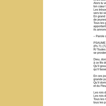
Alors tu v
ton cœur f
Les trésor
vers toi v
En grand 
de jeune
Tous les 
apportant 
ils annon
– Parole 
PSAUME
(Ps 71 (72
R/ Toutes 
se proster
Dieu, don
à ce fils d
Qu’il gou
qu’il fass
En ces jour
grande pai
Qu’il dom
et du Fleu
Les rois d
Les rois 
Tous les r
tous les p