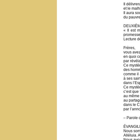
Il délivre
et le mal
Il aura so
du pauvre 
DEUXIÈ
« Il est 
promesse 
Lecture d
Frères,
vous avez
en quoi c
par révéla
Ce mystèr
des homm
comme il 
à ses sai
dans l’Esp
Ce mystèr
c’est que
au même 
au parta
dans le C
par l’ann
– Parole 
ÉVANGIL
Nous somm
Alléluia. A
Nous avons