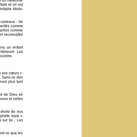
d’un météorite
faits et on est
ritable étoile,
s cadeaux : de
résentés comme
 parfois comme
ont reconnaître
venu un enfant
ntérieure. Les
ncontre.
e vos cœurs ».
. Sans ce don
rons plus tard
ère de Dieu se
ceux et celles
 étoile de nos
ophète Isaïe «
 sur toi... Les
est ce que les