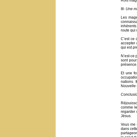
Rois mage
III-
Une ma
Les mages
connaissa
inhérents
route qui 
C’est ce q
accepter 
qui est p
N’est-ce p
sont pou
présence
Et une fo
occupatio
nations. 
Nouvelle 
Conclusi
Réjouisso
comme les
regarder 
Jésus.
Vous me d
dans cett
partageon