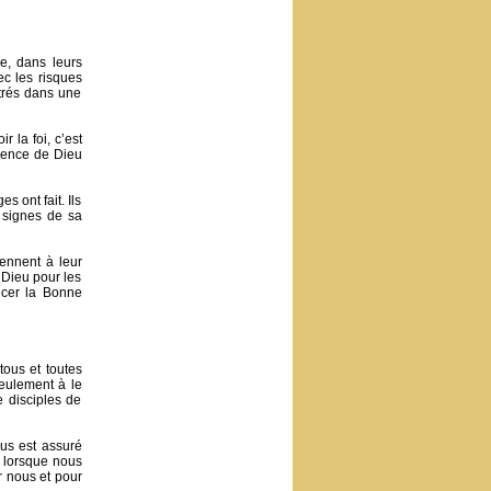
e, dans leurs
ec les risques
ntrés dans une
r la foi, c’est
ésence de Dieu
 ont fait. Ils
 signes de sa
iennent à leur
 Dieu pour les
oncer la Bonne
tous et toutes
eulement à le
e disciples de
us est assuré
s lorsque nous
r nous et pour