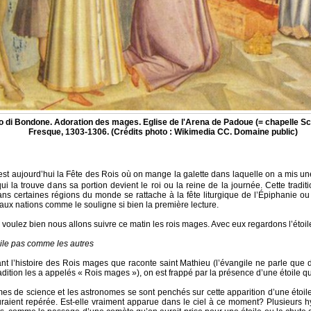
o di Bondone. Adoration des mages. Eglise de l'Arena de Padoue (= chapelle Sc
Fresque, 1303-1306. (Crédits photo : Wikimedia CC. Domaine public)
est aujourd’hui la Fête des Rois où on mange la galette dans laquelle on a mis une
ui la trouve dans sa portion devient le roi ou la reine de la journée. Cette traditi
ns certaines régions du monde se rattache à la fête liturgique de l’Épiphanie ou
 aux nations comme le souligne si bien la première lecture.
 voulez bien nous allons suivre ce matin les rois mages. Avec eux regardons l’étoil
ile pas comme les autres
nt l’histoire des Rois mages que raconte saint Mathieu (l’évangile ne parle que
adition les a appelés « Rois mages »), on est frappé par la présence d’une étoile qu
s de science et les astronomes se sont penchés sur cette apparition d’une étoil
aient repérée. Est-elle vraiment apparue dans le ciel à ce moment? Plusieurs h