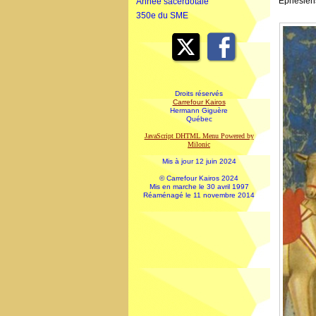
Éphésiens
Année sacerdotale
350e du SME
Droits réservés
Carrefour Kairos
Hermann Giguère
Québec
JavaScript DHTML Menu Powered by
Milonic
Mis à jour 12 juin 2024
© Carrefour Kairos 2024
Mis en marche le 30 avril 1997
Réaménagé le 11 novembre 2014