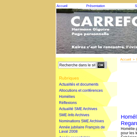
Accueil
Présentation
S
Accueil
>
Rubriques
Actualités et documents
Allocutions et conférences
Homélies
Réflexions
Actualité SME Archives
SME-Info Archives
Homéli
Nominations SME Archives
Regard
Année jubilaire François de
Homélie p
Laval 2008
pour les 