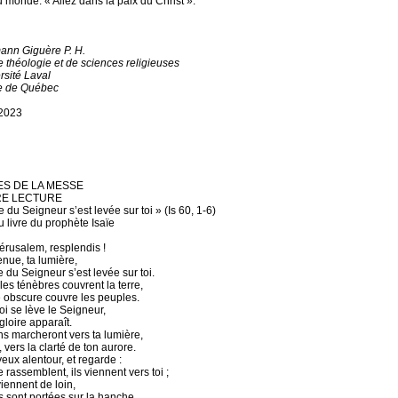
u monde. « Allez dans la paix du Christ ».
ann Giguère P. H.
e théologie et de sciences religieuses
rsité Laval
e de Québec
 2023
S DE LA MESSE
RE LECTURE
e du Seigneur s’est levée sur toi » (Is 60, 1-6)
u livre du prophète Isaïe
érusalem, resplendis !
enue, ta lumière,
re du Seigneur s’est levée sur toi.
les ténèbres couvrent la terre,
e obscure couvre les peuples.
oi se lève le Seigneur,
 gloire apparaît.
ns marcheront vers ta lumière,
s, vers la clarté de ton aurore.
eux alentour, et regarde :
se rassemblent, ils viennent vers toi ;
eviennent de loin,
les sont portées sur la hanche.