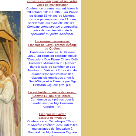
contexte contemporain et nouvelles
voies de manifestation
Conférence donnée aux sulpiciens le
20 octobre 2010 à 19h30 au Parloir
du Grand Séminaire de Montréal
dans le prolongement de l`Année
sacerdotale qui avait été intitulée :
Contexte contemporain et nouvelles
voies de manifestation de la
spiritualité du prêtre diocésain
.
Un évêque missionnaire:
François de Laval, premier évêque
de Québec
Conférence donnée, le 16 mars
2010, au cours du colloque intitulé
"Omaggio a Due Figure Chiave Della
Presenza Missionaria In Quebec"
dans la salle de conférence des
Musées du Vatican à l`occasion du
quarantième anniversaire des
relations diplomatiques entre le
Saint-Siège et le Canada par Mgr
Hermann Giguère ptre, p.h.
La spiritualité du prêtre diocésain :
"Comme Lui nouer le tablier..."
Conférence aux prêtres pour le
Jeudi-Saint par Mgr Hermann
Giguère P.H.
François de Laval :
pasteur et mystique
Conférence au 2e colloque "Raison
et Mystère chrétien" des Fraternités
monastiques de Jérusalem à
Montréal par Mgr Hermann Giguère
P.H.