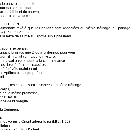
ra le pauvre qui appelle
heureux sans recours.
uci du faible et du pauvre,
dont il sauve la vie.
ME LECTURE
maintenant révélé que les nations sont associées au même héritage, au parta
» (Ep 3, 2-3a.5-6)
e la lettre de saint Paul apôtre aux Éphésiens
 appris, je pense,
onsiste la grâce que Dieu m’a donnée pour vous :
tion, il m’a fait connaître le mystère.
e n’avait pas été porté à la connaissance
es des générations passées,
a été révélé maintenant
nts Apôtres et aux prophètes,
rit.
e,
 toutes les nations sont associées au même héritage,
corps,
ge de la même promesse,
hrist Jésus,
once de l’Évangile.
du Seigneur.
E
es venus d’Orient adorer le roi (Mt 2, 1-12)
lléluia.
 vu son étoile à l’orient,