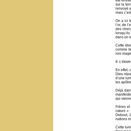
été émise
sur la terr
renvoyé au
mais c’es
On a ici 
l’or, de 
des cherc
lorsqu’ils
dans un e
Cette éto
comme les
rois mage
II-
L’étoil
En effet,
Dieu répa
d’une lum
les apôtr
Déjà dans
manifeste
qui vienn
Frères et
cœurs ». 
Debout, Jé
nations ma
Cette lum