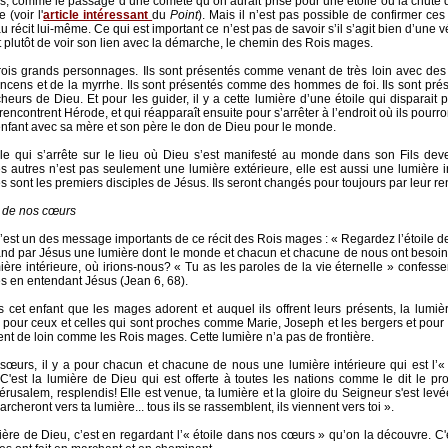
s, comme le passage d’une comète qu’on aurait prise pour une étoile ou la chute 
e (voir l'
article intéressant
du
Point
). Mais il n’est pas possible de confirmer ces 
 récit lui-même. Ce qui est important ce n’est pas de savoir s’il s’agit bien d’une vé
t plutôt de voir son lien avec la démarche, le chemin des Rois mages.
trois grands personnages. Ils sont présentés comme venant de très loin avec de
l’encens et de la myrrhe. Ils sont présentés comme des hommes de foi. Ils sont p
heurs de Dieu. Et pour les guider, il y a cette lumière d’une étoile qui disparait
 rencontrent Hérode, et qui réapparaît ensuite pour s’arrêter à l’endroit où ils pourr
nfant avec sa mère et son père le don de Dieu pour le monde.
ile qui s’arrête sur le lieu où Dieu s’est manifesté au monde dans son Fils de
 autres n’est pas seulement une lumière extérieure, elle est aussi une lumière i
s sont les premiers disciples de Jésus. Ils seront changés pour toujours par leur re
e de nos cœurs
 c’est un des message importants de ce récit des Rois mages : « Regardez l’étoile d
nd par Jésus une lumière dont le monde et chacun et chacune de nous ont besoin
ière intérieure, où irions-nous? « Tu as les paroles de la vie éternelle » confesse
es en entendant Jésus (Jean 6, 68).
 cet enfant que les mages adorent et auquel ils offrent leurs présents, la lumi
 pour ceux et celles qui sont proches comme Marie, Joseph et les bergers et pour 
ent de loin comme les Rois mages. Cette lumière n’a pas de frontière.
 sœurs, il y a pour chacun et chacune de nous une lumière intérieure qui est l’«
C'est la lumière de Dieu qui est offerte à toutes les nations comme le dit le pr
rusalem, resplendis! Elle est venue, ta lumière et la gloire du Seigneur s'est levée
rcheront vers ta lumière... tous ils se rassemblent, ils viennent vers toi ».
ière de Dieu, c’est en regardant l’« étoile dans nos cœurs » qu’on la découvre. C'