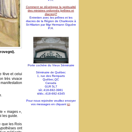
Comment se développe la spiritualité
des ministres ordonnés (prêtres et
diacres)?
Entretien avec les prêtres et les
diacres de la Région de Charlevoix à
St-Hilarion par Mgr Hermann Giguère
P.H.
rovegni).
Porte cochère du Vieux Séminaire
Séminaire de Québec
 fève et celui
1, rue des Remparts
on très vivace
Québec,QC
 manifestation
Canada
G1R 5L7
tél.:418-692-3981
téléc.:418-692-4345
e.
Pour nous rejoindre veuillez envoyer
vos messages en cliquant
ici
.
 de « mages »,
i les guide.
e que les Rois
ypothèses ont