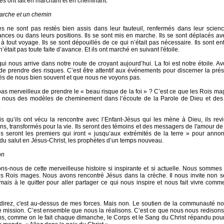
s ont fait en marchant et en cheminant.
rche et un chemin
 ne sont pas restés bien assis dans leur fauteuil, renfermés dans leur scienc
nces ou dans leurs positions. Ils se sont mis en marche. Ils se sont déplacés av
 à tout voyage. Ils se sont dépouillés de ce qui n’était pas nécessaire. Ils sont e
n’était pas toute faite d’avance. Et ils ont marché en suivant l'étoile.
ui nous arrive dans notre route de croyant aujourd’hui. La foi est notre étoile. Avoi
de prendre des risques. C’est être attentif aux événements pour discerner la pr
rès de nous bien souvent et que nous ne voyons pas.
as merveilleux de prendre le « beau risque de la foi » ? C’est ce que les Rois mages
r nous des modèles de cheminement dans l’écoute de la Parole de Dieu et des
.
is qu’ils ont vécu la rencontre avec l’Enfant-Jésus qui les mène à Dieu, ils rev
ns, transformés pour la vie. Ils seront des témoins et des messagers de l'amour de
Ils seront les premiers qui iront « jusqu’aux extrémités de la terre » pour ann
du salut en Jésus-Christ, les prophètes d’un temps nouveau.
on
ns-nous de cette merveilleuse histoire si inspirante et si actuelle. Nous sommes 
 Rois mages. Nous avons rencontré Jésus dans la crèche. Il nous invite non s
mais à le quitter pour aller partager ce qui nous inspire et nous fait vivre comm
irez, c'est au-dessus de mes forces. Mais non. Le soutien de la communauté no
e mission. C’est ensemble que nous la réalisons. C’est ce que nous nous redison
s, comme on le fait chaque dimanche, le Corps et le Sang du Christ répandu pou