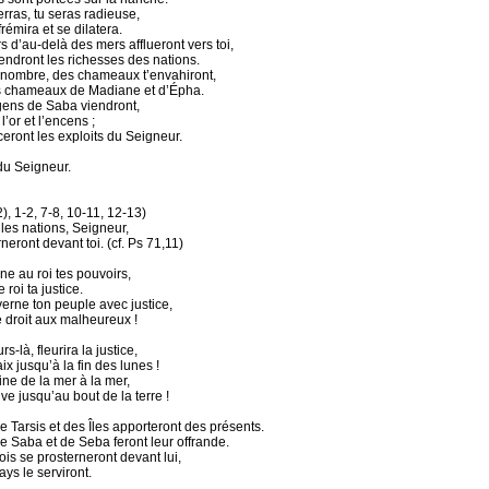
erras, tu seras radieuse,
rémira et se dilatera.
s d’au-delà des mers afflueront vers toi,
iendront les richesses des nations.
nombre, des chameaux t’envahiront,
s chameaux de Madiane et d’Épha.
gens de Saba viendront,
l’or et l’encens ;
ceront les exploits du Seigneur.
du Seigneur.
), 1-2, 7-8, 10-11, 12-13)
les nations, Seigneur,
neront devant toi. (cf. Ps 71,11)
ne au roi tes pouvoirs,
e roi ta justice.
verne ton peuple avec justice,
e droit aux malheureux !
s-là, fleurira la justice,
x jusqu’à la fin des lunes !
ine de la mer à la mer,
ve jusqu’au bout de la terre !
e Tarsis et des Îles apporteront des présents.
de Saba et de Seba feront leur offrande.
ois se prosterneront devant lui,
ays le serviront.