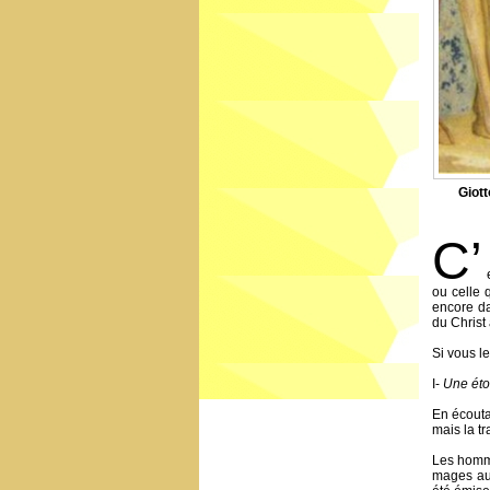
Giott
C’
ou celle q
encore da
du Christ
Si vous le
I-
Une éto
En écouta
mais la tr
Les homme
mages aur