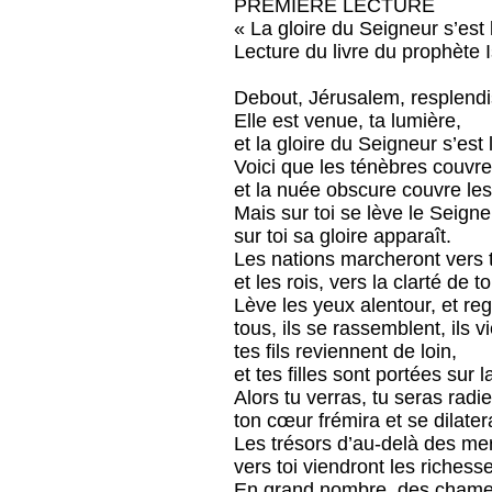
PREMIÈRE LECTURE
« La gloire du Seigneur s’est l
Lecture du livre du prophète 
Debout, Jérusalem, resplendi
Elle est venue, ta lumière,
et la gloire du Seigneur s’est 
Voici que les ténèbres couvren
et la nuée obscure couvre le
Mais sur toi se lève le Seigne
sur toi sa gloire apparaît.
Les nations marcheront vers 
et les rois, vers la clarté de t
Lève les yeux alentour, et reg
tous, ils se rassemblent, ils v
tes fils reviennent de loin,
et tes filles sont portées sur 
Alors tu verras, tu seras radi
ton cœur frémira et se dilater
Les trésors d’au-delà des mers
vers toi viendront les richess
En grand nombre, des chamea