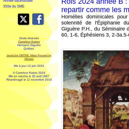
Rois 2024 année B : 
Année sacerdotale
350e du SME
repartir comme les 
Homélies dominicales pour 
solennité de l'Épiphanie
Giguère P.H., du Séminaire d
60, 1-6, Éphésiens 3, 2-3a.5-
Droits réservés
Carrefour Kairos
Hermann Giguère
Québec
JavaScript DHTML Menu Powered by
Milonic
Mis à jour 12 juin 2024
© Carrefour Kairos 2024
Mis en marche le 30 avril 1997
Réaménagé le 11 novembre 2014