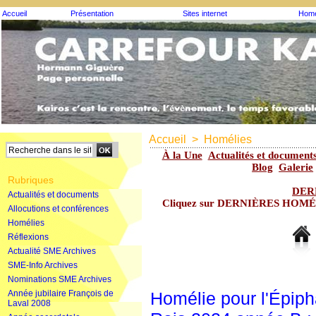
Accueil
Présentation
Sites internet
Homé
Accueil
>
Homélies
À la Une
Actualités et document
Blog
Galerie
Rubriques
DER
Actualités et documents
Cliquez sur DERNIÈRES HOMÉLIE
Allocutions et conférences
Homélies
Réflexions
Actualité SME Archives
SME-Info Archives
Nominations SME Archives
Année jubilaire François de
Homélie pour l'Épip
Laval 2008