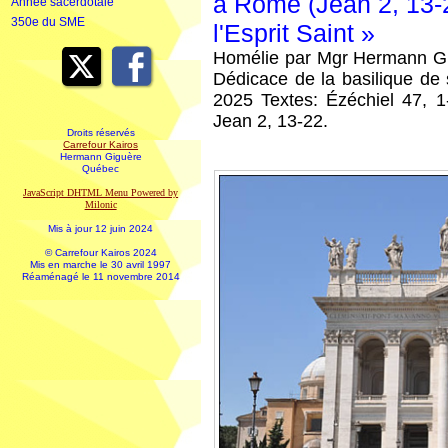
à Rome (Jean 2, 13-2
Année sacerdotale
350e du SME
l'Esprit Saint »
Homélie par Mgr Hermann Gi
Dédicace de la basilique d
2025 Textes: Ézéchiel 47, 1-
Jean 2, 13-22.
Droits réservés
Carrefour Kairos
Hermann Giguère
Québec
JavaScript DHTML Menu Powered by
Milonic
Mis à jour 12 juin 2024
© Carrefour Kairos 2024
Mis en marche le 30 avril 1997
Réaménagé le 11 novembre 2014