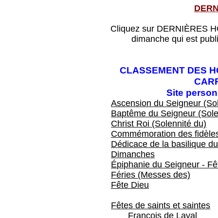
DERN
Cliquez sur DERNIÈRES HOM
dimanche qui est publ
CLASSEMENT DES HO
CAR
Site perso
Ascension du Seigneur (Sol
Baptême du Seigneur (Sole
Christ Roi (Solennité du)
Commémoration des fidèles
Dédicace de la basilique du
Dimanches
Épiphanie du Seigneur - Fêt
Féries (Messes des)
Fête Dieu
Fêtes de saints et saintes
François de Laval