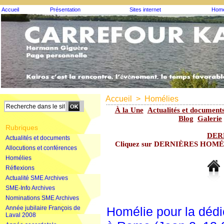
Accueil
Présentation
Sites internet
Homé
Accueil
>
Homélies
À la Une
Actualités et document
Blog
Galerie
Rubriques
DER
Actualités et documents
Cliquez sur DERNIÈRES HOMÉLIE
Allocutions et conférences
Homélies
Réflexions
Actualité SME Archives
SME-Info Archives
Nominations SME Archives
Année jubilaire François de
Homélie pour la dédi
Laval 2008