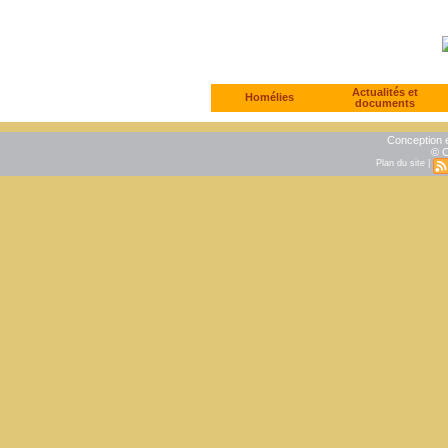
Actualités et
Homélies
documents
Conception e
© C
Plan du site
|