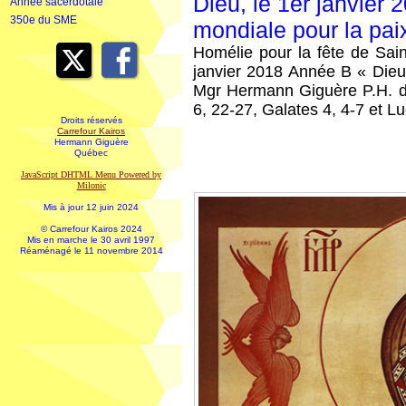
Dieu, le 1er janvier 
Année sacerdotale
350e du SME
mondiale pour la pai
Homélie pour la fête de Sain
janvier 2018 Année B « Dieu
Mgr Hermann Giguère P.H. d
6, 22-27, Galates 4, 4-7 et Lu
Droits réservés
Carrefour Kairos
Hermann Giguère
Québec
JavaScript DHTML Menu Powered by
Milonic
Mis à jour 12 juin 2024
© Carrefour Kairos 2024
Mis en marche le 30 avril 1997
Réaménagé le 11 novembre 2014