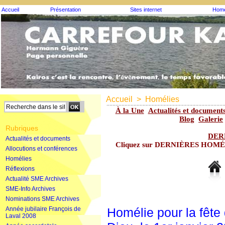
Accueil
Présentation
Sites internet
Homé
Accueil
>
Homélies
À la Une
Actualités et document
Blog
Galerie
Rubriques
DER
Actualités et documents
Cliquez sur DERNIÈRES HOMÉLIE
Allocutions et conférences
Homélies
Réflexions
Actualité SME Archives
SME-Info Archives
Nominations SME Archives
Année jubilaire François de
Homélie pour la fête
Laval 2008