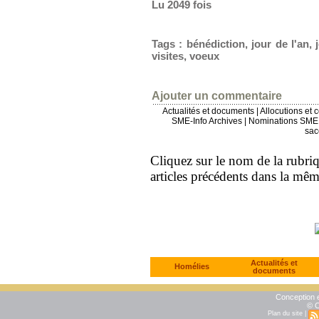
Lu 2049 fois
Tags
:
bénédiction
,
jour de l'an
,
visites
,
voeux
Ajouter un commentaire
Actualités et documents
|
Allocutions et 
SME-Info Archives
|
Nominations SME 
sac
Cliquez sur le nom de la rubriqu
articles précédents dans la mê
Actualités et
Homélies
documents
Conception e
© C
Plan du site
|