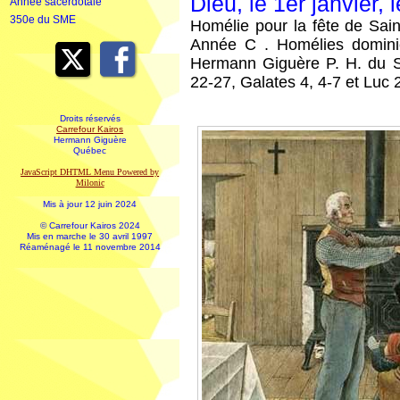
Dieu, le 1er janvier, 
Année sacerdotale
350e du SME
Homélie pour la fête de Sain
Année C . Homélies dominic
Hermann Giguère P. H. du S
22-27, Galates 4, 4-7 et Luc 
Droits réservés
Carrefour Kairos
Hermann Giguère
Québec
JavaScript DHTML Menu Powered by
Milonic
Mis à jour 12 juin 2024
© Carrefour Kairos 2024
Mis en marche le 30 avril 1997
Réaménagé le 11 novembre 2014