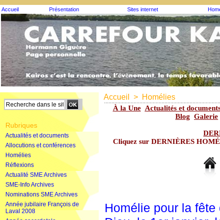
Accueil
Présentation
Sites internet
Homé
Accueil
>
Homélies
À la Une
Actualités et document
Blog
Galerie
Rubriques
DER
Actualités et documents
Cliquez sur DERNIÈRES HOMÉLIE
Allocutions et conférences
Homélies
Réflexions
Actualité SME Archives
SME-Info Archives
Nominations SME Archives
Année jubilaire François de
Homélie pour la fête
Laval 2008