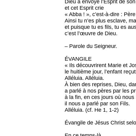
Dieu a envoyé l’Esprit de son
et cet Esprit crie
« Abba ! », c’est-à-dire : Père
Ainsi tu n’es plus esclave, mai
et puisque tu es fils, tu es auss
c’est l’œuvre de Dieu.
– Parole du Seigneur.
ÉVANGILE
« Ils découvrirent Marie et J
le huitième jour, l’enfant reç
Alléluia. Alléluia.
À bien des reprises, Dieu, da
a parlé à nos pères par les p
à la fin, en ces jours où nou
il nous a parlé par son Fils.
Alléluia. (cf. He 1, 1-2)
Évangile de Jésus Christ selo
En ce temps-là,