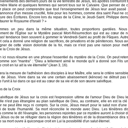
vénements des derniers jours de la vie terrestre de Jésus, les apôtres s'enfuiront t
mère Marie et quelques femmes qui seront tous sur le Calvaire. Que penser de c
r place on peut comprendre que tout l'enseignement de Jésus leur avait passé 
 annonce d'un messie crucifié, folie pour les hommes, comme dira saint Paul ne 
cture des Écritures. Encore lors du repas de la Cène, le Jeudi-Saint. Philippe d
staurer le Royaume d'Israël ? »
mes un peu dans la même situation, toutes proportions gardées. Nous
ement de l'Église sur le Mystère pascal Mort-Résurrection qui est au cœur de n
as! tendance bien souvent à gommer le Vendredi-Saint au profit de Pâques. Autref
 et cela a donné une religion de sacrifices, de privations et de pénitences. Nous a
gner de cette vision doloriste de la foi, mais ce n'est pas une raison pour met
e la Croix de Jésus.
n ici nous résume en une phrase l'essentiel du mystère de la Croix. On peut reten
comme son "mantra" : "Dieu a tellement aimé le monde qu'il a donné son Fils un
croit en lui ait la vie éternelle" (Jean 3, 16).
era la mesure de l'adhésion des disciples à leur Maître, elle sera le critère sensibl
on de Jésus. Vivre dans sa vie une certain abaissement (kénose) ne détruit pas 
e l'unit à lui dans ce qui est au cœur de sa vie et de son œuvre salvifique.
ens de la Croix
alvifique de Jésus sur la croix est l'expression ultime de l'amour Dieu de Dieu l
le n'est pas étrangère au plan salvifique de Dieu, au contraire, elle en est la clé
 ne peut être reçu ni compris. Sur la croix, Jésus meurt pour le salut non d'une
i de toute l'humanité. Sa mort réconcilie le monde avec Dieu. Les ténèbres dis
 comme le dit l'évangile, les personnes rejointes par ce mystère auront à choisir de
 Jésus ou de se réfugier dans la région des ténèbres et de la dissemblance dira s
sa mort ouvre à quiconque croit en Lui la possibilité d'un salut éternel.