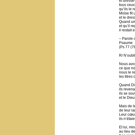
et dresse
tous ceux
qu’ils le r
Moïse fit
et le dre
Quand un 
et qu’il r
il restait e
– Parole 
Psaume
(Ps 77 (7
R/ N’oubli
Nous avo
ce que no
nous le re
les titres
Quand Dieu
ils revena
ils se sou
et le Die
Mais de le
de leur la
Leur cœur 
ils n’étai
Et lui, mi
au lieu de