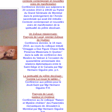
contexte contemporain et nouvelles
voies de manifestation
Conférence donnée aux sulpiciens le
20 octobre 2010 à 19h30 au Parloir
du Grand Séminaire de Montréal
dans le prolongement de l`Année
sacerdotale qui avait été intitulée :
Contexte contemporain et nouvelles
voies de manifestation de la
spiritualité du prêtre diocésain
.
Un évêque missionnaire:
François de Laval, premier évêque
de Québec
Conférence donnée, le 16 mars
2010, au cours du colloque intitulé
"Omaggio a Due Figure Chiave Della
Presenza Missionaria In Quebec"
dans la salle de conférence des
Musées du Vatican à l`occasion du
quarantième anniversaire des
relations diplomatiques entre le
Saint-Siège et le Canada par Mgr
Hermann Giguère ptre, p.h.
La spiritualité du prêtre diocésain :
"Comme Lui nouer le tablier..."
Conférence aux prêtres pour le
Jeudi-Saint par Mgr Hermann
Giguère P.H.
François de Laval :
pasteur et mystique
Conférence au 2e colloque "Raison
et Mystère chrétien" des Fraternités
monastiques de Jérusalem à
Montréal par Mgr Hermann Giguère
P.H.