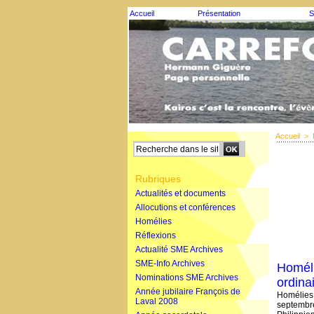
Accueil
Présentation
S
Accueil
>
Rubriques
Actualités et documents
Allocutions et conférences
Homélies
Réflexions
Actualité SME Archives
SME-Info Archives
Homéli
Nominations SME Archives
ordina
Année jubilaire François de
Homélies 
Laval 2008
septembr