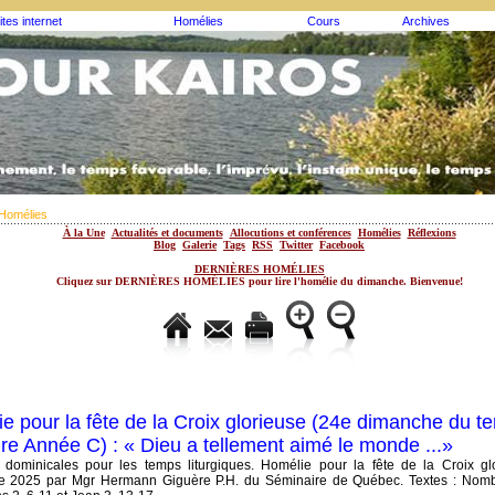
ites internet
Homélies
Cours
Archives
Homélies
À la Une
Actualités et documents
Allocutions et conférences
Homélies
Réflexions
Blog
Galerie
Tags
RSS
Twitter
Facebook
DERNIÈRES HOMÉLIES
Cliquez sur DERNIÈRES HOMÉLIES pour lire l'homélie du dimanche. Bienvenue!
e pour la fête de la Croix glorieuse (24e dimanche du t
ire Année C) : « Dieu a tellement aimé le monde ...»
dominicales pour les temps liturgiques. Homélie pour la fête de la Croix gl
e 2025 par Mgr Hermann Giguère P.H. du Séminaire de Québec. Textes : Nomb