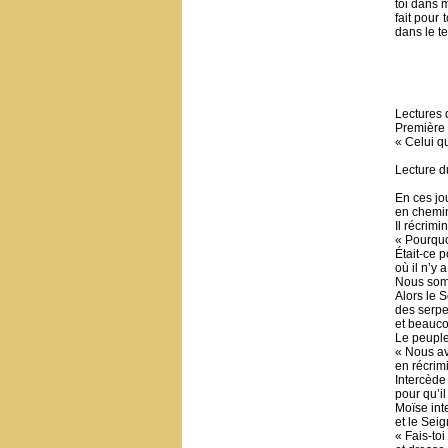
toi dans m
fait pour 
dans le te
Lectures 
Première 
« Celui qu
Lecture d
En ces jou
en chemin 
Il récrimi
« Pourquo
Était-ce p
où il n’y 
Nous somm
Alors le 
des serpe
et beauco
Le peuple 
« Nous a
en récrimi
Intercède
pour qu’il
Moïse int
et le Seig
« Fais-toi