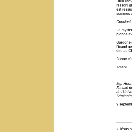
Dieu est 
ressorti g
est ressu
sommes pl
Conclusi
Le mystèr
plonge av
Gardons-n
l'Esprit n
dire au Ch
Bonne cél
Amen!
Mgr Herm
Faculté d
de l'Unive
Séminair
9 septem
_______
« Jésus s