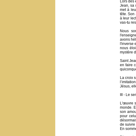
Lors des é
Jean, sa 
met à leu
tête. Son
à leur le
vas-tu re
Nous som
l'enseign
avons hél
l'inverse
nous éloi
mystère d
Saint Jea
en faire 
quiconque 
La croix s
l’imitati
Jésus, ell
III - Le s
L'œuvre s
monde. El
son amour
pour celu
désormais
de suivre
En somme 