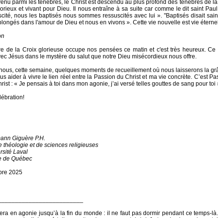
venu parmi les ténèbres, le Christ est descendu au plus profond des ténèbres de la m
lorieux et vivant pour Dieu. Il nous entraîne à sa suite car comme le dit saint Paul
scité, nous les baptisés nous sommes ressuscités avec lui ». "Baptisés disait sain
ongés dans l'amour de Dieu et nous en vivons ». Cette vie nouvelle est vie éternel
on
e de la Croix glorieuse occupe nos pensées ce matin et c'est très heureux. Ce
ec Jésus dans le mystère du salut que notre Dieu misécordieux nous offre.
ous, cette semaine, quelques moments de recueillement où nous laisserons la gr
ous aider à vivre le lien réel entre la Passion du Christ et ma vie concrète. C’est Pas
rist : « Je pensais à toi dans mon agonie, j’ai versé telles gouttes de sang pour toi 
ébration!
ann Giguère P.H.
e théologie et de sciences religieuses
rsité Laval
e de Québec
bre 2025
_________________________
era en agonie jusqu’à la fin du monde : il ne faut pas dormir pendant ce temps-là