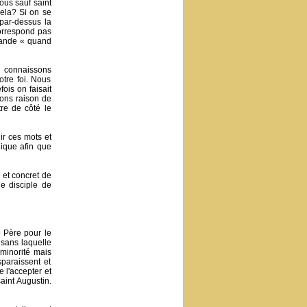
ous sauf saint
ela? Si on se
par-dessus la
correspond pas
emande « quand
 connaissons
otre foi. Nous
ois on faisait
vons raison de
tre de côté le
ir ces mots et
ique afin que
e et concret de
le disciple de
e Père pour le
 sans laquelle
 minorité mais
paraissent et
 l'accepter et
aint Augustin.