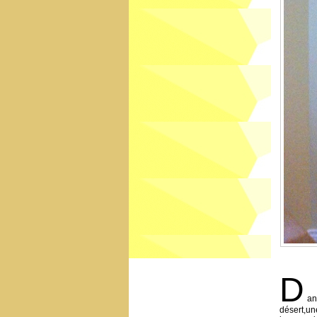
D
an
désert,une