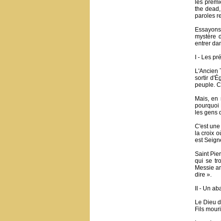
les premi
the dead,
paroles r
Essayons 
mystère d
entrer dan
I - Les pr
L'Ancien T
sortir d'
peuple. C
Mais, en 
pourquoi 
les gens q
C'est une
la croix o
est Seign
Saint Pie
qui se tr
Messie an
dire ».
II - Un a
Le Dieu d
Fils mouri