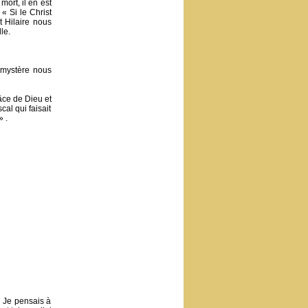
ort, il en est
 « Si le Christ
t Hilaire nous
le.
 mystère nous
âce de Dieu et
cal qui faisait
» .
. Je pensais à