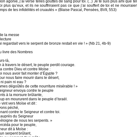
on agonie, j’ai versé telles gouttes de sang pour toi. (...) Je te suis plus ami que tel e
toi plus qu’eux, et ils ne souffriraient pas ce que j’ai souffert de toi et ne mourraie
mps de tes infidélités et cruautés » (Blaise Pascal, Pensées, BVII, 553)
de la messe
lecture
i regardait vers le serpent de bronze restait en vie ! » (Nb 21, 4b-9)
u livre des Nombres
rs-là,
à travers le désert, le peuple perdit courage.
na contre Dieu et contre Moïse :
i nous avoir fait monter d’Égypte ?
our nous faire mourir dans le désert,
a ni pain ni eau ?
es dégoûtés de cette nourriture misérable ! »
Seigneur envoya contre le peuple
nts à la morsure brûlante,
up en moururent dans le peuple d’Israël.
vint vers Moïse et dit :
vons péché,
nant contre le Seigneur et contre toi.
 auprès du Seigneur
 éloigne de nous les serpents. »
ercéda pour le peuple,
neur dit à Moïse :
 un serpent brûlant,