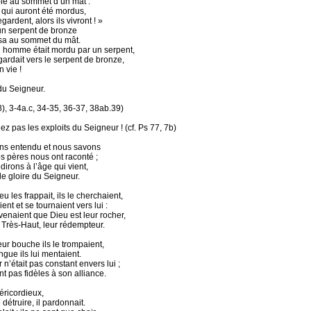
-le au sommet d’un mât :
 qui auront été mordus,
egardent, alors ils vivront ! »
 un serpent de bronze
ssa au sommet du mât.
homme était mordu par un serpent,
egardait vers le serpent de bronze,
n vie !
du Seigneur.
8), 3-4a.c, 34-35, 36-37, 38ab.39)
ez pas les exploits du Seigneur ! (cf. Ps 77, 7b)
ns entendu et nous savons
s pères nous ont raconté ;
dirons à l’âge qui vient,
 de gloire du Seigneur.
 les frappait, ils le cherchaient,
ient et se tournaient vers lui :
venaient que Dieu est leur rocher,
u Très-Haut, leur rédempteur.
ur bouche ils le trompaient,
ngue ils lui mentaient.
n’était pas constant envers lui ;
ent pas fidèles à son alliance.
séricordieux,
 détruire, il pardonnait.