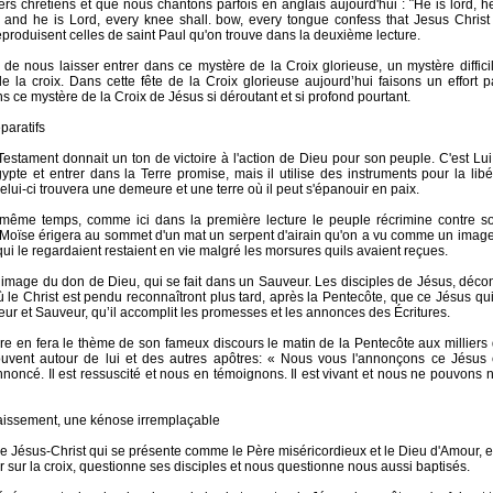
ers chrétiens et que nous chantons parfois en anglais aujourd'hui : ¨He is lord, he
 and he is Lord, every knee shall. bow, every tongue confess that Jesus Christ
eproduisent celles de saint Paul qu'on trouve dans la deuxième lecture.
de nous laisser entrer dans ce mystère de la Croix glorieuse, un mystère difficile
e la croix. Dans cette fête de la Croix glorieuse aujourd’hui faisons un effort pa
s ce mystère de la Croix de Jésus si déroutant et si profond pourtant.
éparatifs
estament donnait un ton de victoire à l'action de Dieu pour son peuple. C'est Lui qu
Égypte et entrer dans la Terre promise, mais il utilise des instruments pour la lib
elui-ci trouvera une demeure et une terre où il peut s'épanouir en paix.
même temps, comme ici dans la première lecture le peuple récrimine contre so
Moïse érigera au sommet d'un mat un serpent d'airain qu'on a vu comme un image
ui le regardaient restaient en vie malgré les morsures quils avaient reçues.
 image du don de Dieu, qui se fait dans un Sauveur. Les disciples de Jésus, déc
ù le Christ est pendu reconnaîtront plus tard, après la Pentecôte, que ce Jésus qui 
eur et Sauveur, qu’il accomplit les promesses et les annonces des Écritures.
rre en fera le thème de son fameux discours le matin de la Pentecôte aux millier
ouvent autour de lui et des autres apôtres: « Nous vous l'annonçons ce Jésus c
noncé. Il est ressuscité et nous en témoignons. Il est vivant et nous ne pouvons 
baissement, une kénose irremplaçable
e Jésus-Christ qui se présente comme le Père miséricordieux et le Dieu d'Amour, e
r sur la croix, questionne ses disciples et nous questionne nous aussi baptisés.