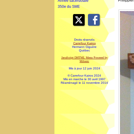
Philippien
Année sacerdotale
350e du SME
Droits réservés
Carrefour Kairos
Hermann Giguère
Québec
JavaScript DHTML Menu Powered by
Milonic
Mis à jour 12 juin 2024
© Carrefour Kairos 2024
Mis en marche le 30 avril 1997
Réaménagé le 11 novembre 2014