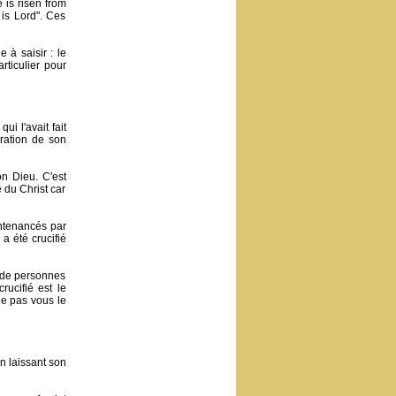
 is risen from
 is Lord". Ces
 à saisir : le
rticulier pour
i l'avait fait
ération de son
n Dieu. C'est
 du Christ car
ontenancés par
a été crucifié
s de personnes
rucifié est le
ne pas vous le
n laissant son