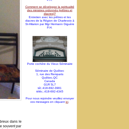
Comment se développe la spiritualité
des ministres ordonnés (prêtres et
diacres)?
Entretien avec les prêtres et les
diacres de la Région de Charlevoix à
St-Hilarion par Mgr Hermann Giguère
P.H.
Porte cochère du Vieux Séminaire
Séminaire de Québec
1, rue des Remparts
Québec,QC
Canada
G1R 5L7
tél.:418-692-3981
téléc.:418-692-4345
Pour nous rejoindre veuillez envoyer
vos messages en cliquant
ici
.
ébreux dans le
ite souvent par