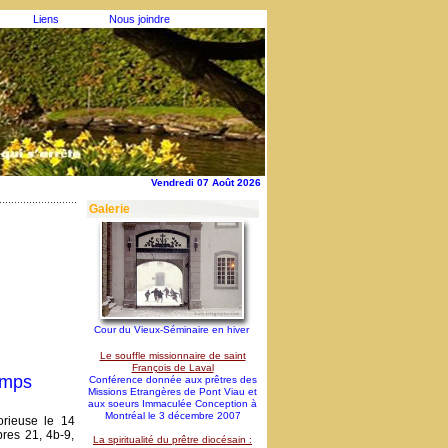
Liens
Nous joindre
Vendredi 07 Août 2026
Galerie
Cour du Vieux-Séminaire en hiver
Le souffle missionnaire de saint
François de Laval
emps
Conférence donnée aux prêtres des
Missions Etrangères de Pont Viau et
aux soeurs Immaculée Conception à
Montréal le 3 décembre 2007
orieuse le 14
res 21, 4b-9,
La spiritualité du prêtre diocésain :