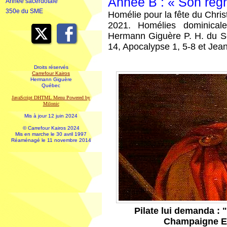
Année B : « Son règn
Année sacerdotale
350e du SME
Homélie pour la fête du Chri
2021. Homélies dominical
Hermann Giguère P. H. du Sé
14, Apocalypse 1, 5-8 et Jea
Droits réservés
Carrefour Kairos
Hermann Giguère
Québec
JavaScript DHTML Menu Powered by
Milonic
Mis à jour 12 juin 2024
© Carrefour Kairos 2024
Mis en marche le 30 avril 1997
Réaménagé le 11 novembre 2014
Pilate lui demanda : "
Champaigne E