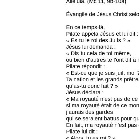
Alléluia. (Mc 11, 9b-10a)
Évangile de Jésus Christ sel
En ce temps-là,
Pilate appela Jésus et lui dit :
« Es-tu le roi des Juifs ? »
Jésus lui demanda :
« Dis-tu cela de toi-même,
ou bien d’autres te l’ont dit à
Pilate répondit :
« Est-ce que je suis juif, moi 
Ta nation et les grands prêtres
qu’as-tu donc fait ? »
Jésus déclara :
« Ma royauté n’est pas de ce
si ma royauté était de ce mo
j’aurais des gardes
qui se seraient battus pour qu
En fait, ma royauté n’est pas d
Pilate lui dit :
« Alors, tu es roi ? »