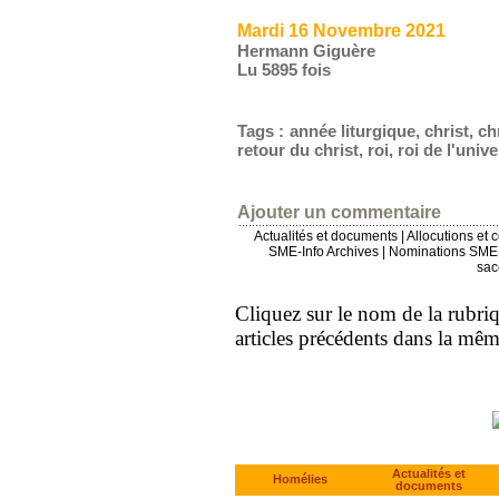
Mardi 16 Novembre 2021
Hermann Giguère
Lu 5895 fois
Tags
:
année liturgique
,
christ
,
ch
retour du christ
,
roi
,
roi de l'univ
Ajouter un commentaire
Actualités et documents
|
Allocutions et 
SME-Info Archives
|
Nominations SME 
sac
Cliquez sur le nom de la rubriqu
articles précédents dans la mê
Actualités et
Homélies
documents