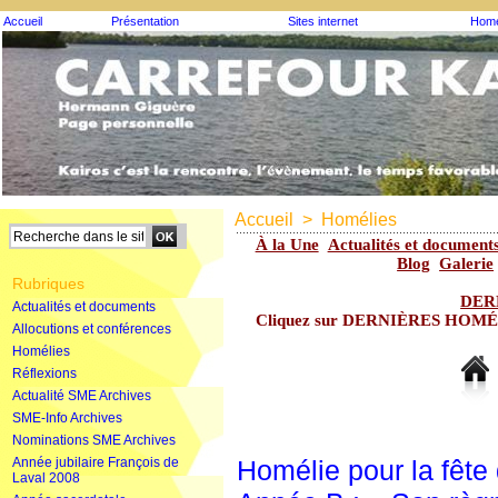
Accueil
Présentation
Sites internet
Homé
Accueil
>
Homélies
À la Une
Actualités et document
Blog
Galerie
Rubriques
DER
Actualités et documents
Cliquez sur DERNIÈRES HOMÉLIE
Allocutions et conférences
Homélies
Réflexions
Actualité SME Archives
SME-Info Archives
Nominations SME Archives
Année jubilaire François de
Homélie pour la fête 
Laval 2008