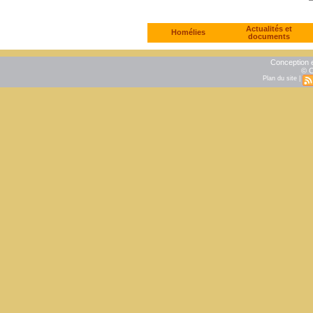
Actualités et
Homélies
documents
Conception e
© C
Plan du site
|