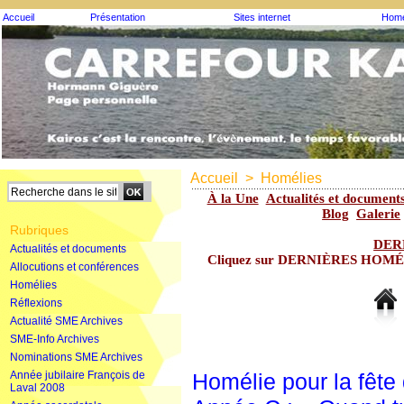
Accueil
Présentation
Sites internet
Homé
Accueil
>
Homélies
À la Une
Actualités et document
Blog
Galerie
Rubriques
DER
Actualités et documents
Cliquez sur DERNIÈRES HOMÉLIE
Allocutions et conférences
Homélies
Réflexions
Actualité SME Archives
SME-Info Archives
Nominations SME Archives
Année jubilaire François de
Homélie pour la fête 
Laval 2008