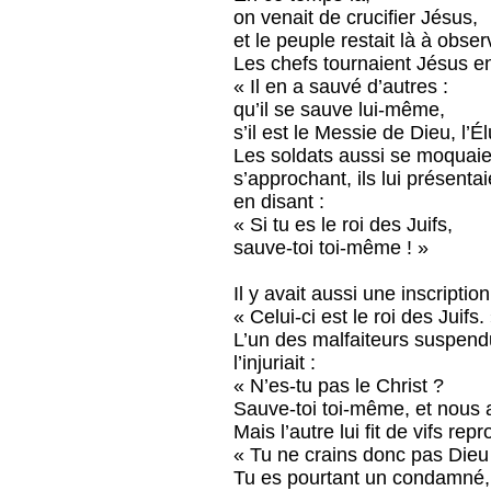
on venait de crucifier Jésus,
et le peuple restait là à obser
Les chefs tournaient Jésus en 
« Il en a sauvé d’autres :
qu’il se sauve lui-même,
s’il est le Messie de Dieu, l’Él
Les soldats aussi se moquaien
s’approchant, ils lui présenta
en disant :
« Si tu es le roi des Juifs,
sauve-toi toi-même ! »
Il y avait aussi une inscriptio
« Celui-ci est le roi des Juifs.
L’un des malfaiteurs suspend
l’injuriait :
« N’es-tu pas le Christ ?
Sauve-toi toi-même, et nous a
Mais l’autre lui fit de vifs rep
« Tu ne crains donc pas Dieu 
Tu es pourtant un condamné, t