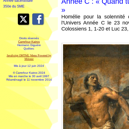
Année C : « Quand t
Année sacerdotale
350e du SME
»
Homélie pour la solennité
l'Univers Année C le 23 no
Colossiens 1, 1-20 et Luc 23,
Droits réservés
Carrefour Kairos
Hermann Giguère
Québec
JavaScript DHTML Menu Powered by
Milonic
Mis à jour 12 juin 2024
© Carrefour Kairos 2024
Mis en marche le 30 avril 1997
Réaménagé le 11 novembre 2014