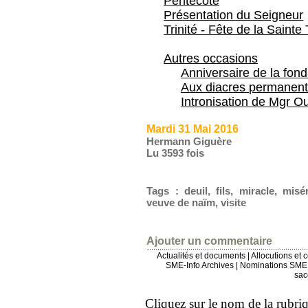
Pentecôte
Présentation du Seigneur
Trinité - Fête de la Sainte 
Autres occasions
Anniversaire de la fon
Aux diacres permanent
Intronisation de Mgr Ou
Mardi 31 Mai 2016
Hermann Giguère
Lu 3593 fois
Tags
:
deuil
,
fils
,
miracle
,
misé
veuve de naïm
,
visite
Ajouter un commentaire
Actualités et documents
|
Allocutions et 
SME-Info Archives
|
Nominations SME 
sac
Cliquez sur le nom de la rubriqu