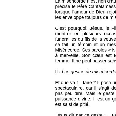
La miséricorde n’est rien d’a
précise le Père Cantalamessa 
lorsque l’amour de Dieu rejo
les enveloppe toujours de mi
C’est pourquoi, Jésus, le 
montrer en plusieurs occa
funérailles du fils de la ve
se fait un témoin et un me
Miséricorde. Ses paroles « Ne
à merveille. Son cœur est 
femme. Il ne peut passer sans
II -
Les gestes de miséricord
Et que va-t-il faire ? Il pose
spectaculaire, car il s’agit 
pas peu dire. Mais le geste
puissance divine. Il est un g
est saisi de pitié.
Jésus dit par ce geste : « É