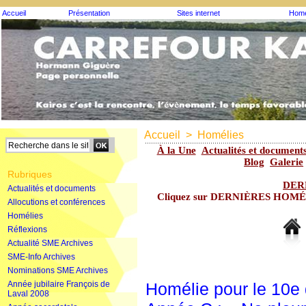
Accueil
Présentation
Sites internet
Homé
Accueil
>
Homélies
À la Une
Actualités et document
Blog
Galerie
Rubriques
DER
Actualités et documents
Cliquez sur DERNIÈRES HOMÉLIE
Allocutions et conférences
Homélies
Réflexions
Actualité SME Archives
SME-Info Archives
Nominations SME Archives
Année jubilaire François de
Homélie pour le 10e
Laval 2008