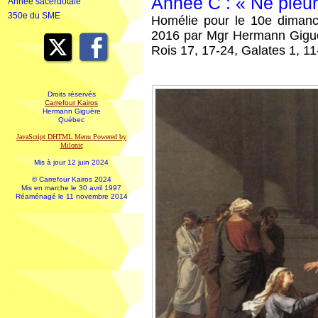
Année C : « Ne pleur
Année sacerdotale
350e du SME
Homélie pour le 10e dimanc
2016 par Mgr Hermann Giguèr
Rois 17, 17-24, Galates 1, 11
Droits réservés
Carrefour Kairos
Hermann Giguère
Québec
JavaScript DHTML Menu Powered by
Milonic
Mis à jour 12 juin 2024
© Carrefour Kairos 2024
Mis en marche le 30 avril 1997
Réaménagé le 11 novembre 2014