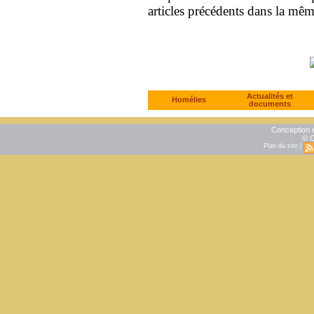
articles précédents dans la mê
Actualités et
Homélies
documents
Conception e
© C
Plan du site
|