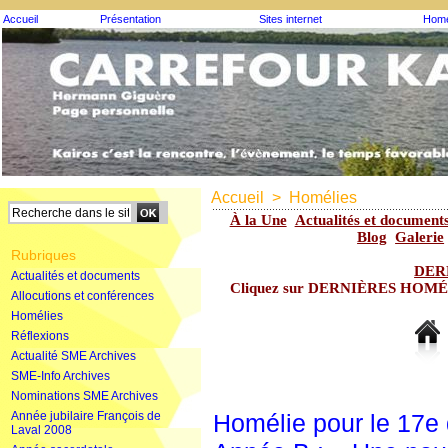
Accueil
Présentation
Sites internet
Homé
Accueil
>
Homélies
À la Une
Actualités et document
Blog
Galerie
Rubriques
DER
Actualités et documents
Cliquez sur DERNIÈRES HOMÉLIE
Allocutions et conférences
Homélies
Réflexions
Actualité SME Archives
SME-Info Archives
Nominations SME Archives
Année jubilaire François de
Homélie pour le 17e
Laval 2008