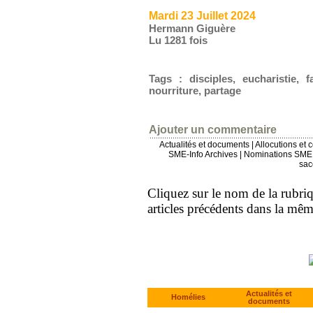
Mardi 23 Juillet 2024
Hermann Giguère
Lu 1281 fois
Tags
:
disciples
,
eucharistie
,
f
nourriture
,
partage
Ajouter un commentaire
Actualités et documents
|
Allocutions et 
SME-Info Archives
|
Nominations SME 
sac
Cliquez sur le nom de la rubriqu
articles précédents dans la mê
Actualités et
Homélies
documents