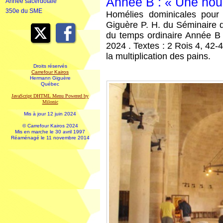
Année B : « Une nour
Année sacerdotale
350e du SME
Homélies dominicales pour
Giguère P. H. du Séminaire
du temps ordinaire Année B
2024 . Textes : 2 Rois 4, 42-
la multiplication des pains.
Droits réservés
Carrefour Kairos
Hermann Giguère
Québec
JavaScript DHTML Menu Powered by
Milonic
Mis à jour 12 juin 2024
© Carrefour Kairos 2024
Mis en marche le 30 avril 1997
Réaménagé le 11 novembre 2014