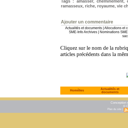
Tags
:
amasser
,
cheminement
,
ramasseux
,
riche
,
royaume
,
vie c
Ajouter un commentaire
Actualités et documents
|
Allocutions et 
SME-Info Archives
|
Nominations SME 
sac
Cliquez sur le nom de la rubriqu
articles précédents dans la mê
Actualités et
Homélies
documents
Conception e
© C
Plan du site
|