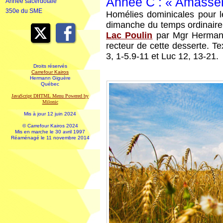
Année C : « Amasser 
Année sacerdotale
350e du SME
Homélies dominicales pour l
dimanche du temps ordinaire
Lac Poulin
par Mgr Hermann
recteur de cette desserte. Te
3, 1-5.9-11 et Luc 12, 13-21.
Droits réservés
Carrefour Kairos
Hermann Giguère
Québec
JavaScript DHTML Menu Powered by
Milonic
Mis à jour 12 juin 2024
© Carrefour Kairos 2024
Mis en marche le 30 avril 1997
Réaménagé le 11 novembre 2014