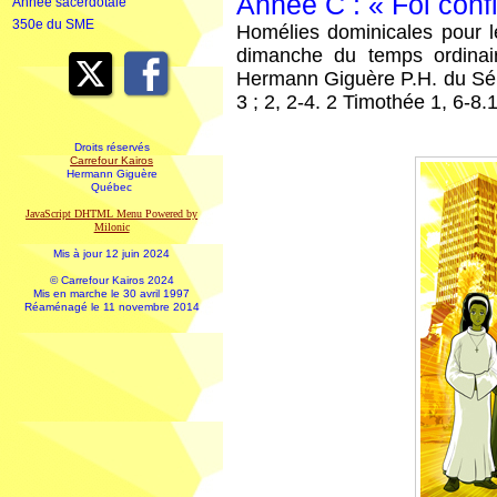
Année C : « Foi confi
Année sacerdotale
350e du SME
Homélies dominicales pour l
dimanche du temps ordina
Hermann Giguère P.H. du Sém
3 ; 2, 2-4. 2 Timothée 1, 6-8.
Droits réservés
Carrefour Kairos
Hermann Giguère
Québec
JavaScript DHTML Menu Powered by
Milonic
Mis à jour 12 juin 2024
© Carrefour Kairos 2024
Mis en marche le 30 avril 1997
Réaménagé le 11 novembre 2014