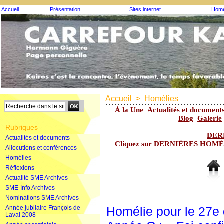
Accueil
Présentation
Sites internet
Homé
Accueil
>
Homélies
À la Une
Actualités et document
Blog
Galerie
Rubriques
DER
Actualités et documents
Cliquez sur DERNIÈRES HOMÉLIE
Allocutions et conférences
Homélies
Réflexions
Actualité SME Archives
SME-Info Archives
Nominations SME Archives
Année jubilaire François de
Homélie pour le 27e
Laval 2008