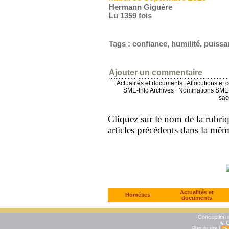
Hermann Giguère
Lu 1359 fois
Tags
:
confiance
,
humilité
,
puissan
Ajouter un commentaire
Actualités et documents
|
Allocutions et 
SME-Info Archives
|
Nominations SME 
sac
Cliquez sur le nom de la rubriqu
articles précédents dans la mê
Actualités et
Homélies
documents
Conception e
© C
Plan du site
|