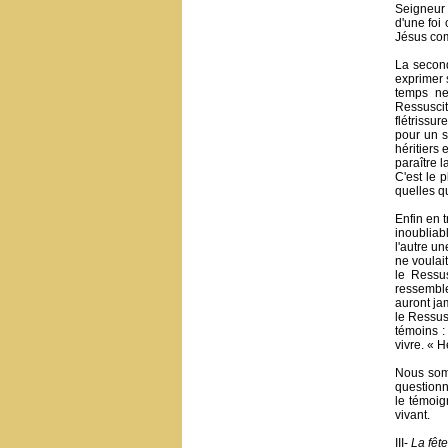
Seigneur 
d'une foi
Jésus co
La second
exprimer s
temps ne
Ressuscit
flétrissur
pour un s
héritiers
paraître l
C'est le 
quelles qu
Enfin en 
inoubliab
l'autre u
ne voulai
le Ressu
ressemble
auront jam
le Ressusc
témoins :
vivre. « H
Nous somm
questionn
le témoig
vivant.
III-
La fête