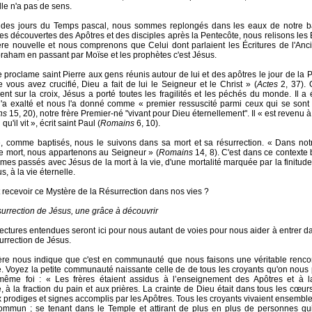
lle n'a pas de sens.
 des jours du Temps pascal, nous sommes replongés dans les eaux de notre 
les découvertes des Apôtres et des disciples après la Pentecôte, nous relisons les 
re nouvelle et nous comprenons que Celui dont parlaient les Écritures de l'Anc
raham en passant par Moïse et les prophètes c'est Jésus.
proclame saint Pierre aux gens réunis autour de lui et des apôtres le jour de la 
 vous avez crucifié, Dieu a fait de lui le Seigneur et le Christ » (
Actes
2, 37). 
nt sur la croix, Jésus a porté toutes les fragilités et les péchés du monde. Il a 
l'a exalté et nous l'a donné comme « premier ressuscité parmi ceux qui se sont
ns
15, 20), notre frère Premier-né "vivant pour Dieu éternellement". Il « est revenu à l
u'il vit », écrit saint Paul (
Romains
6, 10).
 comme baptisés, nous le suivons dans sa mort et sa résurrection. « Dans no
e mort, nous appartenons au Seigneur » (
Romains
14, 8). C'est dans ce contexte
es passés avec Jésus de la mort à la vie, d'une mortalité marquée par la finitude
us, à la vie éternelle.
ecevoir ce Mystère de la Résurrection dans nos vies ?
urrection de Jésus, une grâce à découvrir
 lectures entendues seront ici pour nous autant de voies pour nous aider à entrer d
urrection de Jésus.
re nous indique que c'est en communauté que nous faisons une véritable rencon
é. Voyez la petite communauté naissante celle de de tous les croyants qu'on nous
même foi : « Les frères étaient assidus à l’enseignement des Apôtres et à
e, à la fraction du pain et aux prières. La crainte de Dieu était dans tous les cœur
prodiges et signes accomplis par les Apôtres. Tous les croyants vivaient ensemble, 
ommun ; se tenant dans le Temple et attirant de plus en plus de personnes qu