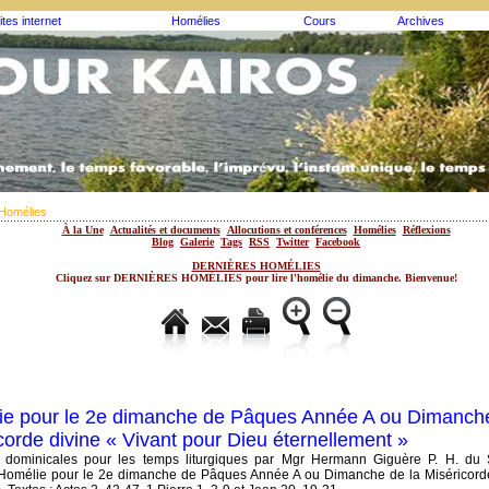
ites internet
Homélies
Cours
Archives
Homélies
À la Une
Actualités et documents
Allocutions et conférences
Homélies
Réflexions
Blog
Galerie
Tags
RSS
Twitter
Facebook
DERNIÈRES HOMÉLIES
Cliquez sur DERNIÈRES HOMÉLIES pour lire l'homélie du dimanche. Bienvenue!
e pour le 2e dimanche de Pâques Année A ou Dimanche
corde divine « Vivant pour Dieu éternellement »
 dominicales pour les temps liturgiques par Mgr Hermann Giguère P. H. du
Homélie pour le 2e dimanche de Pâques Année A ou Dimanche de la Miséricorde