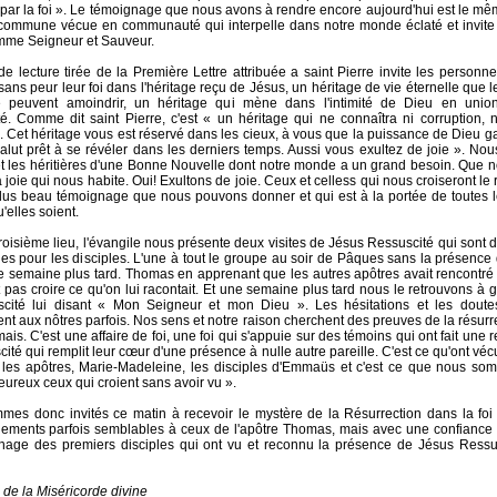
par la foi ». Le témoignage que nous avons à rendre encore aujourd'hui est le mêm
 commune vécue en communauté qui interpelle dans notre monde éclaté et invite 
mme Seigneur et Sauveur.
e lecture tirée de la Première Lettre attribuée a saint Pierre invite les personn
ans peur leur foi dans l'héritage reçu de Jésus, un héritage de vie éternelle que le
 peuvent amoindrir, un héritage qui mène dans l'intimité de Dieu en unio
é. Comme dit saint Pierre, c'est « un héritage qui ne connaîtra ni corruption, ni
e. Cet héritage vous est réservé dans les cieux, à vous que la puissance de Dieu gar
alut prêt à se révéler dans les derniers temps. Aussi vous exultez de joie ». N
 et les héritières d'une Bonne Nouvelle dont notre monde a un grand besoin. Que no
a joie qui nous habite. Oui! Exultons de joie. Ceux et celless qui nous croiseront l
plus beau témoignage que nous pouvons donner et qui est à la portée de toutes 
'elles soient.
troisième lieu, l'évangile nous présente deux visites de Jésus Ressuscité qui sont 
les pour les disciples. L'une à tout le groupe au soir de Pâques sans la présenc
ne semaine plus tard. Thomas en apprenant que les autres apôtres avait rencontré
t pas croire ce qu'on lui racontait. Et une semaine plus tard nous le retrouvons à
scité lui disant « Mon Seigneur et mon Dieu ». Les hésitations et les dou
nt aux nôtres parfois. Nos sens et notre raison cherchent des preuves de la résurrec
ais. C'est une affaire de foi, une foi qui s'appuie sur des témoins qui ont fait une
ité qui remplit leur cœur d'une présence à nulle autre pareille. C'est ce qu'ont véc
 les apôtres, Marie-Madeleine, les disciples d'Emmaüs et c'est ce que nous som
eureux ceux qui croient sans avoir vu ».
es donc invités ce matin à recevoir le mystère de la Résurrection dans la foi 
ements parfois semblables à ceux de l'apôtre Thomas, mais avec une confiance
nage des premiers disciples qui ont vu et reconnu la présence de Jésus Ressus
 de la Miséricorde divine