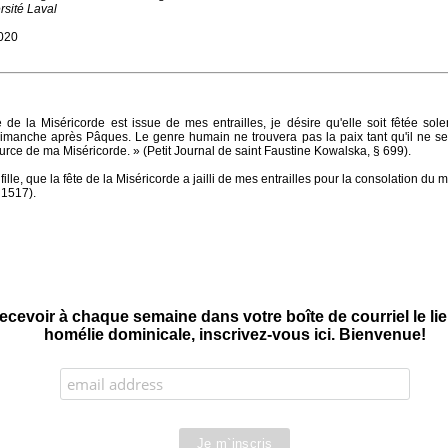
rsité Laval
2020
 de la Miséricorde est issue de mes entrailles, je désire qu'elle soit fêtée sol
imanche après Pâques. Le genre humain ne trouvera pas la paix tant qu'il ne se
ource de ma Miséricorde. » (Petit Journal de saint Faustine Kowalska, § 699).
fille, que la fête de la Miséricorde a jailli de mes entrailles pour la consolation du 
 1517).
ecevoir à chaque semaine dans votre boîte de courriel le l
homélie dominicale, inscrivez-vous ici. Bienvenue!