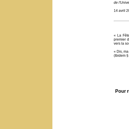
de l'Unive
14 avril 
« La Fête
premier d
vers la s
« Dis, ma 
(Ibidem §
Pour r