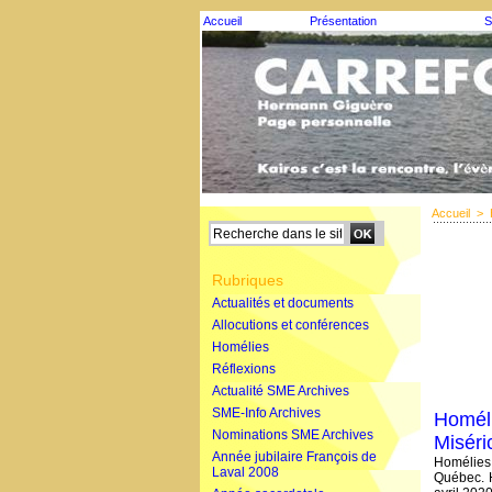
Accueil
Présentation
S
Accueil
>
Rubriques
Actualités et documents
Allocutions et conférences
Homélies
Réflexions
Actualité SME Archives
SME-Info Archives
Homéli
Nominations SME Archives
Miséri
Année jubilaire François de
Homélies
Laval 2008
Québec. 