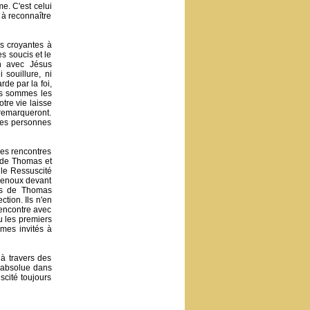
e. C'est celui
à reconnaître
es croyantes à
s soucis et le
n avec Jésus
 souillure, ni
de par la foi,
ous sommes les
tre vie laisse
e remarqueront.
les personnes
des rencontres
e de Thomas et
 le Ressuscité
 genoux devant
tes de Thomas
tion. Ils n'en
 rencontre avec
u les premiers
mes invités à
à travers des
 absolue dans
cité toujours