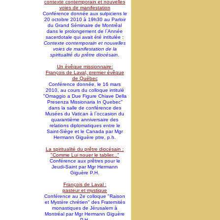
contexte contemporain et nouvelles
voies de manifestation
Conférence donnée aux sulpiciens le
20 octobre 2010 à 19h30 au Parloir
du Grand Séminaire de Montréal
dans le prolongement de l`Année
sacerdotale qui avait été intitulée :
Contexte contemporain et nouvelles
voies de manifestation de la
spiritualité du prêtre diocésain
.
Un évêque missionnaire:
François de Laval, premier évêque
de Québec
Conférence donnée, le 16 mars
2010, au cours du colloque intitulé
"Omaggio a Due Figure Chiave Della
Presenza Missionaria In Quebec"
dans la salle de conférence des
Musées du Vatican à l`occasion du
quarantième anniversaire des
relations diplomatiques entre le
Saint-Siège et le Canada par Mgr
Hermann Giguère ptre, p.h.
La spiritualité du prêtre diocésain :
"Comme Lui nouer le tablier..."
Conférence aux prêtres pour le
Jeudi-Saint par Mgr Hermann
Giguère P.H.
François de Laval :
pasteur et mystique
Conférence au 2e colloque "Raison
et Mystère chrétien" des Fraternités
monastiques de Jérusalem à
Montréal par Mgr Hermann Giguère
P.H.