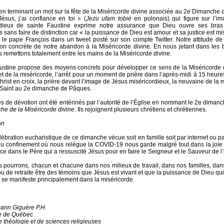
en terminant un mot sur la fête de la Miséricorde divine associée au 2e Dimanche
Jésus, j’ai confiance en toi » (
Jezu ufam tobie
en polonais) qui figure sur l’i
rdieux de sainte Faustine exprime notre assurance que Dieu ouvre ses bras
sans faire de distinction car « la puissance de Dieu est amour et sa justice est mis
 le pape François dans un tweet posté sur son compte Twitter. Notre attitude de
ion concrète de notre abandon à la Miséricorde divine. En nous jetant dans les
 remettons totalement entre les mains de la Miséricorde divine.
ustine propose des moyens concrets pour développer ce sens de la Miséricorde
et de la miséricorde, l’arrêt pour un moment de prière dans l’après-midi à 15 heures
hrist en croix, la prière devant l’image de Jésus miséricordieux, la neuvaine de la 
Saint au 2e dimanche de Pâques.
s de dévotion ont été entérinés par l’autorité de l’Église en nommant le 2e dima
e de la Miséricorde divine
. Ils rejoignent plusieurs chrétiens et chrétiennes.
on
ébration eucharistique de ce dimanche vécue soit en famille soit par internet ou par
u confinement où nous relègue la COVID-19 nous garde malgré tout dans la joie
nce dans le Père qui a ressuscité Jésus pour en faire le Seigneur et le Sauveur de l
s pourrons, chacun et chacune dans nos milieux de travail, dans nos familles, dan
/ou de retraite être des témoins que Jésus est vivant et que la puissance de Dieu qui
 se manifeste principalement dans la miséricorde.
ann Giguère P.H.
e de Québec
e théologie et de sciences religieuses