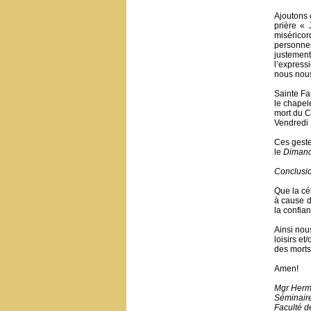
Ajoutons 
prière « 
misérico
personnes 
justement
l’express
nous nous
Sainte Fa
le chapel
mort du C
Vendredi 
Ces geste
le
Dimanch
Conclusi
Que la cél
à cause d
la confia
Ainsi nou
loisirs et
des morts
Amen!
Mgr Herm
Séminair
Faculté d