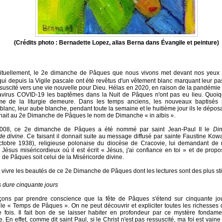
(Crédits photo : Bernadette Lopez, alias Berna dans Évangile et peinture)
ituellement, le 2e dimanche de Pâques que nous vivons met devant nos yeux
qui depuis la Vigile pascale ont été revêtus d'un vêtement blanc marquant leur p
ssuscité vers une vie nouvelle pour Dieu. Hélas en 2020, en raison de la pandémie
virus COVID-19 les baptêmes dans la Nuit de Pâques n'ont pas eu lieu. Quoiqu'i
me de la liturgie demeure. Dans les temps anciens, les nouveaux baptisés p
lanc, leur aube blanche, pendant toute la semaine et le huitième jour ils le déposai
nait au 2e Dimanche de Pâques le nom de Dimanche « in albis ».
008, ce 2e dimanche de Pâques a été nommé par saint Jean-Paul II le
Di
de divine
. Ce faisant il donnait suite au message diffusé par sainte Faustine Kow
ctobre 1938), religieuse polonaise du diocèse de Cracovie, lui demandant de
Jésus miséricordieux où il est écrit « Jésus, j'ai confiance en toi » et de prop
de Pâques soit celui de la Miséricorde divine.
ivre les beautés de ce 2e Dimanche de Pâques dont les lectures sont des plus st
 dure cinquante jours
ns par prendre conscience que la fête de Pâques s'étend sur cinquante jo
le « Temps de Pâques ». On ne peut découvrir et expliciter toutes les richesse
 fois. Il fait bon de se laisser habiter en profondeur par ce mystère fondamen
. En effet, comme dit saint Paul, si le Christ n'est pas ressuscité, ma foi est vaine