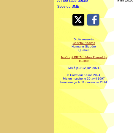
avril 2020
Année sacerdotale
350e du SME
Droits réservés
Carrefour Kairos
Hermann Giguère
Québec
JavaScript DHTML Menu Powered by
Milonic
Mis à jour 12 juin 2024
© Carrefour Kairos 2024
Mis en marche le 30 avril 1997
Réaménagé le 11 novembre 2014