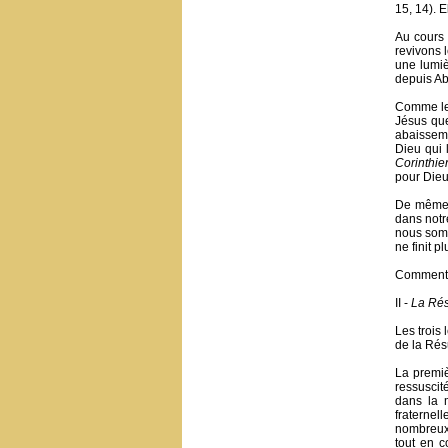
15, 14). E
Au cours
revivons 
une lumiè
depuis Ab
Comme le 
Jésus que
abaisseme
Dieu qui 
Corinthie
pour Dieu q
De même,
dans notr
nous somm
ne finit pl
Comment r
II -
La Rés
Les trois
de la Rés
La premiè
ressuscit
dans la 
fraternell
nombreux 
tout en c