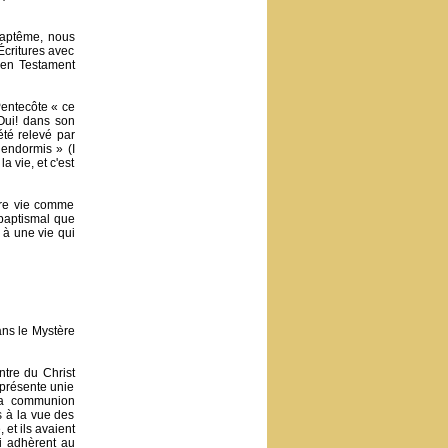
baptême, nous
Écritures avec
ien Testament
Pentecôte « ce
Oui! dans son
été relevé par
 endormis » (I
a vie, et c'est
tre vie comme
 baptismal que
 à une vie qui
ans le Mystère
tre du Christ
 présente unie
 la communion
s à la vue des
et ils avaient
i adhèrent au