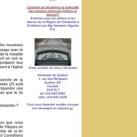
Comment se développe la spiritualité
des ministres ordonnés (prêtres et
diacres)?
Entretien avec les prêtres et les
diacres de la Région de Charlevoix à
St-Hilarion par Mgr Hermann Giguère
P.H.
 les nouveaux
assage avec le
 de la maladie
l en soit, le
ortaient leur
ent à l'église
Porte cochère du Vieux Séminaire
Séminaire de Québec
1, rue des Remparts
manche de la
Québec,QC
alska (25 août
Canada
 répandre une
G1R 5L7
oser que le 2e
tél.:418-692-3981
téléc.:418-692-4345
Pour nous rejoindre veuillez envoyer
imulantes ?
vos messages en cliquant
ici
.
urs que nous
s de Pâques en
tal de la foi
 (I
Corinthiens