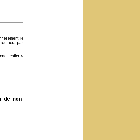
ennellement le
 tournera pas
monde entier. »
ien de mon