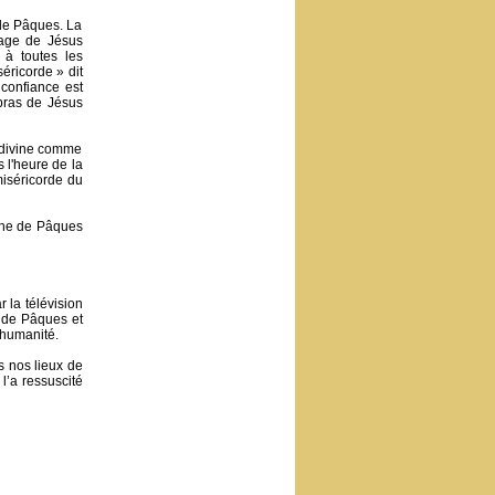
 de Pâques. La
mage de Jésus
 à toutes les
éricorde » dit
 confiance est
 bras de Jésus
 divine comme
 l'heure de la
miséricorde du
nche de Pâques
 la télévision
 de Pâques et
’humanité.
s nos lieux de
 l’a ressuscité