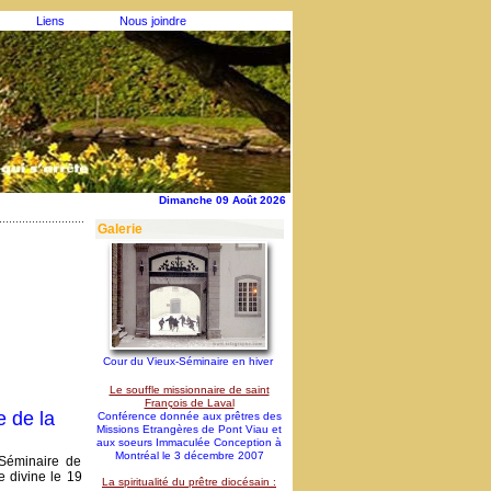
Liens
Nous joindre
Dimanche 09 Août 2026
Galerie
Cour du Vieux-Séminaire en hiver
Le souffle missionnaire de saint
François de Laval
 de la
Conférence donnée aux prêtres des
Missions Etrangères de Pont Viau et
aux soeurs Immaculée Conception à
Montréal le 3 décembre 2007
 Séminaire de
 divine le 19
La spiritualité du prêtre diocésain :