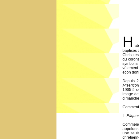
H
ab
baptisés 
Christ re
du corona
symbolis
vêtement b
et on don
Depuis 2
Miséricor
1905-5 o
image de 
dimanche 
Comment v
I -
Pâques
Commenço
appelons 
une seule
chrétienne