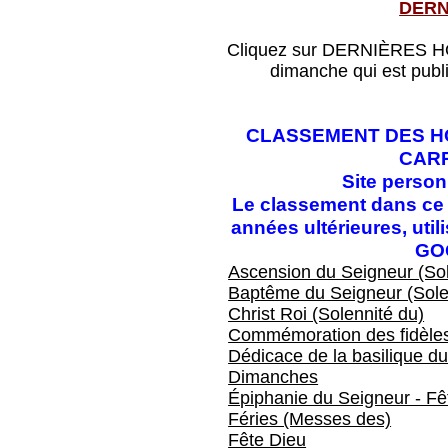
DERN
Cliquez sur DERNIÈRES HOM
dimanche qui est publ
CLASSEMENT DES HO
CAR
Site perso
Le classement dans ce f
années ultérieures, ut
GO
Ascension du Seigneur (Sol
Baptême du Seigneur (Sole
Christ Roi (Solennité du)
Commémoration des fidèles
Dédicace de la basilique du
Dimanches
Épiphanie du Seigneur - Fêt
Féries (Messes des)
Fête Dieu