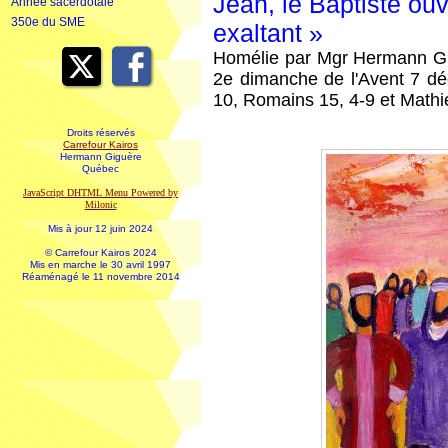
Jean, le Baptiste ouv
Année sacerdotale
350e du SME
exaltant »
Homélie par Mgr Hermann Gi
2e dimanche de l'Avent 7 dé
10, Romains 15, 4-9 et Mathi
Droits réservés
Carrefour Kairos
Hermann Giguère
Québec
JavaScript DHTML Menu Powered by
Milonic
Mis à jour 12 juin 2024
© Carrefour Kairos 2024
Mis en marche le 30 avril 1997
Réaménagé le 11 novembre 2014