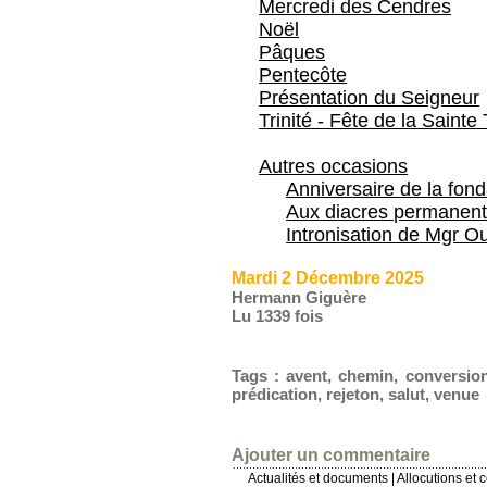
Mercredi des Cendres
Noël
Pâques
Pentecôte
Présentation du Seigneur
Trinité - Fête de la Sainte 
Autres occasions
Anniversaire de la fon
Aux diacres permanent
Intronisation de Mgr Ou
Mardi 2 Décembre 2025
Hermann Giguère
Lu 1339 fois
Tags
:
avent
,
chemin
,
conversio
prédication
,
rejeton
,
salut
,
venue
Ajouter un commentaire
Actualités et documents
|
Allocutions et 