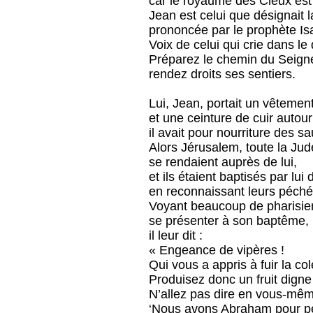
car le royaume des Cieux est 
Jean est celui que désignait l
prononcée par le prophète Isa
Voix de celui qui crie dans le 
Préparez le chemin du Seign
rendez droits ses sentiers.
Lui, Jean, portait un vêtemen
et une ceinture de cuir autour
il avait pour nourriture des s
Alors Jérusalem, toute la Jud
se rendaient auprès de lui,
et ils étaient baptisés par lui
en reconnaissant leurs péché
Voyant beaucoup de pharisie
se présenter à son baptême,
il leur dit :
« Engeance de vipères !
Qui vous a appris à fuir la col
Produisez donc un fruit digne
N’allez pas dire en vous-mêm
‘Nous avons Abraham pour pè