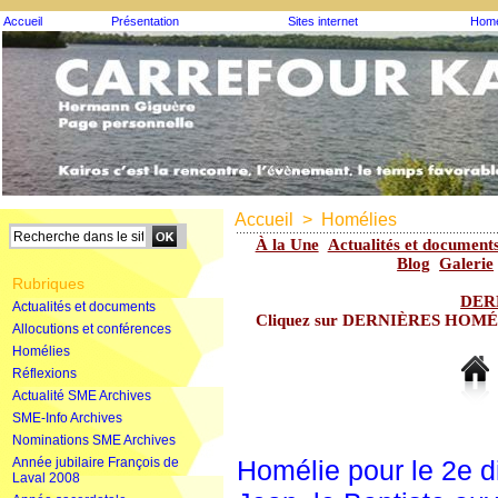
Accueil
Présentation
Sites internet
Homé
Accueil
>
Homélies
À la Une
Actualités et document
Blog
Galerie
Rubriques
DER
Actualités et documents
Cliquez sur DERNIÈRES HOMÉLIE
Allocutions et conférences
Homélies
Réflexions
Actualité SME Archives
SME-Info Archives
Nominations SME Archives
Année jubilaire François de
Homélie pour le 2e 
Laval 2008