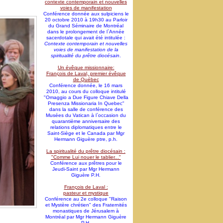
contexte contemporain et nouvelles
voies de manifestation
Conférence donnée aux sulpiciens le
20 octobre 2010 à 19h30 au Parloir
du Grand Séminaire de Montréal
dans le prolongement de l`Année
sacerdotale qui avait été intitulée :
Contexte contemporain et nouvelles
voies de manifestation de la
spiritualité du prêtre diocésain
.
Un évêque missionnaire:
François de Laval, premier évêque
de Québec
Conférence donnée, le 16 mars
2010, au cours du colloque intitulé
"Omaggio a Due Figure Chiave Della
Presenza Missionaria In Quebec"
dans la salle de conférence des
Musées du Vatican à l`occasion du
quarantième anniversaire des
relations diplomatiques entre le
Saint-Siège et le Canada par Mgr
Hermann Giguère ptre, p.h.
La spiritualité du prêtre diocésain :
"Comme Lui nouer le tablier..."
Conférence aux prêtres pour le
Jeudi-Saint par Mgr Hermann
Giguère P.H.
François de Laval :
pasteur et mystique
Conférence au 2e colloque "Raison
et Mystère chrétien" des Fraternités
monastiques de Jérusalem à
Montréal par Mgr Hermann Giguère
P.H.