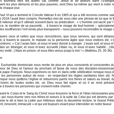
s tournera vers les autres car, comme Jésus le dit ailleurs dans l’Évangile
ent les plus démunis et les plus pauvres, sont Dieu lui-même qui vient à notre 
de chaque jour.
aul VI qui a terminé le Concile Vatican II en 1965 et qui a été reconnu comme sai
e 2018 l’avait bien compris. Permettez-moi de vous citer une phrase de lui que le 
it retenue et qu’il utilisait souvent dans sa prédication : « L’homme est sacré par 
ce, le mystère de sa pauvreté,… à travers le visage de tout homme – spécialeme
 les souffrances l’ont rendu plus transparent – nous pouvons reconnaître le visage d
ravers ceux et celles que nous rencontrons, que nous servons, qui sont délaiss
nt, à travers le pauvre, le malade ou la personne âgée que nous visitons etc. c
ontrons. « Car j’avais faim, et vous m’avez donné à manger ; j’avais soif, et vous 
étais un étranger, et vous m’avez accueilli j’étais nu, et vous m’avez habillé ; j’é
z visité ; j’étais en prison, et vous êtes venus jusqu’à moi ! » (Mathieu 25, 35-36).
on
 Eucharistie dominicale nous rende de plus en plus conscients et conscientes du 
mour de Dieu et l'amour du prochain et fasse de nous des disciples-missionna
le pape François. Nous exprimons ce lien ici dans cette célébration lorsque nous
 les personnes autour de nous - en respectant les règles sanitaires bien sûr. 
rsque nous quittons l’église et retournons parmi nos frères et sœurs au travail, da
loisirs de toutes sortes etc. où Dieu nous fait signe et où il se rend présen
le à travers les personnes qui croisent notre chemin.
eant le Corps et le Sang du Christ nous trouvons la force et l'élan nécessaires pour
x qui nous tourne vers nos frères et soeurs à la suite de Celui qui est devenu par 
mme le dit si bien la
Lettre aux Hébreux
dans la deuxième lecture, le Grand Prêtr
saint, innocent, immaculé » et qui est toujours vivant pour intercéder en notre faveur.