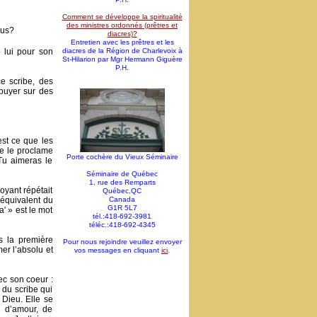
Comment se développe la spiritualité
des ministres ordonnés (prêtres et
ous?
diacres)?
Entretien avec les prêtres et les
 lui pour son
diacres de la Région de Charlevoix à
St-Hilarion par Mgr Hermann Giguère
P.H.
e scribe, des
puyer sur des
est ce que les
re le proclame
Porte cochère du Vieux Séminaire
 Tu aimeras le
Séminaire de Québec
1, rue des Remparts
royant répétait
Québec,QC
l’équivalent du
Canada
G1R 5L7
' » est le mot
tél.:418-692-3981
téléc.:418-692-4345
s la première
Pour nous rejoindre veuillez envoyer
mer l’absolu et
vos messages en cliquant
ici
.
ec son coeur :
 du scribe qui
 Dieu. Elle se
s d’amour, de