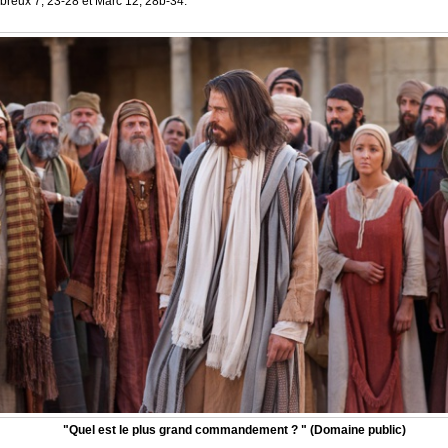
ébreux 7, 23-28 et Marc 12, 28b-34.
"Quel est le plus grand commandement ? " (Domaine public)