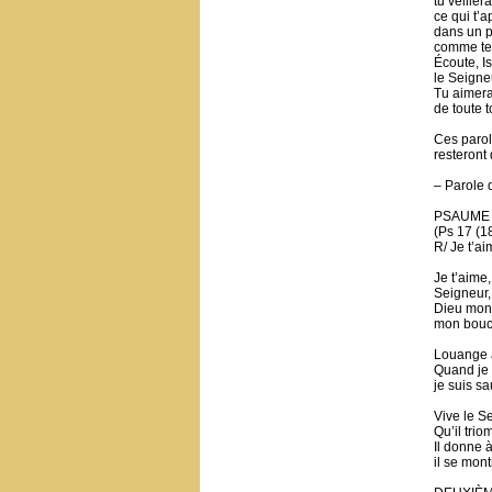
tu veiller
ce qui t’a
dans un pa
comme te l
Écoute, Is
le Seigne
Tu aimera
de toute t
Ces parol
resteront
– Parole 
PSAUME
(Ps 17 (18
R/ Je t’ai
Je t’aime,
Seigneur,
Dieu mon l
mon boucli
Louange à
Quand je 
je suis s
Vive le S
Qu’il trio
Il donne à
il se mont