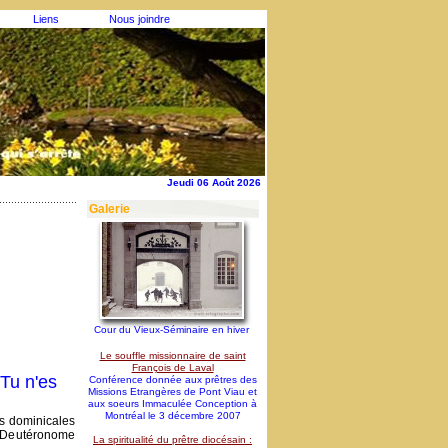
Liens
Nous joindre
Jeudi 06 Août 2026
Galerie
Cour du Vieux-Séminaire en hiver
Le souffle missionnaire de saint
François de Laval
Tu n'es
Conférence donnée aux prêtres des
Missions Etrangères de Pont Viau et
aux soeurs Immaculée Conception à
Montréal le 3 décembre 2007
s dominicales
: Deutéronome
La spiritualité du prêtre diocésain :