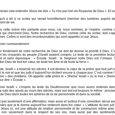
merais cela entendre Jésus me dire « Tu n'es pas loin du Royaume de Dieu ». Et v
qu'il a dit à ce scribe qui venait honnêtement chercher des lumières auprès de
ent de vie.
 cette scène très parlante pour nous, car nous sommes, je l’espère, comme c
 qui cherchent Dieu. Notre recherche de Dieu, comme celle du scribe, doit s’ap
mes. Celles-ci sont des incontournables qui sont rappelés ici par Jésus.
emier commandement
r fondement de notre recherche de Dieu se doit de donner la priorité à Dieu. C’
et les croyantes du peuple d’Israël avaient compris. Le texte de la première lectu
té et sans équivoque : « Écoute, Israël : le Seigneur notre Dieu est l’Unique.
on Dieu de tout ton cœur, de toute ton âme et de toute ta force ».
e, Israël » a traversé les siècles. Il est devenu le cœur de la prière que tout juif c
t le soir et que les juifs d’aujourd’hui récitent encore à chaque jour. C’est comme 
ère » des chrétiens. On appelle cette prière le « Shema' Israël » où le mot « Shema
ur dire « Écoute ».
ma' Israël » s’inspire du texte du Deutéronome que nous avons entendu dan
l a subi des ajouts au cours des siècles, mais son but est toujours le même : procla
é de Dieu dans toutes les sphères de la vie personnelle et dans la société.
git pas seulement d’une affirmation, mais aussi et surtout d’une conviction vécue av
oles que je te donne aujourd’hui resteront dans ton cœur. » L’attitude du bon juif,
 Jésus ici, est une attitude de relation personnelle et de communion intime avec
e non seulement dans le respect de ses lois, mais aussi par des sentiment