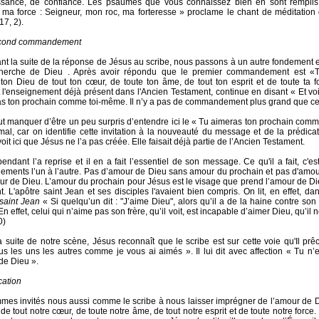
ssance, de confiance. Les psaumes que vous connaissez bien en sont remplis.
 ma force : Seigneur, mon roc, ma forteresse » proclame le chant de méditation 
7, 2).
cond commandement
nt la suite de la réponse de Jésus au scribe, nous passons à un autre fondement 
cherche de Dieu . Après avoir répondu que le premier commandement est «T
ton Dieu de tout ton cœur, de toute ton âme, de tout ton esprit et de toute ta f
 l'enseignement déjà présent dans l'Ancien Testament, continue en disant « Et voi
s ton prochain comme toi-même. Il n’y a pas de commandement plus grand que ce
t manquer d’être un peu surpris d’entendre ici le « Tu aimeras ton prochain com
mal, car on identifie cette invitation à la nouveauté du message et de la prédica
oit ici que Jésus ne l’a pas créée. Elle faisait déjà partie de l’Ancien Testament.
ndant l’a reprise et il en a fait l’essentiel de son message. Ce qu'il a fait, c'est
ents l’un à l’autre. Pas d’amour de Dieu sans amour du prochain et pas d'amou
r de Dieu. L’amour du prochain pour Jésus est le visage que prend l’amour de Di
t. L'apôtre saint Jean et ses disciples l'avaient bien compris. On lit, en effet, da
 saint Jean
« Si quelqu’un dit : "J’aime Dieu", alors qu’il a de la haine contre son 
n effet, celui qui n’aime pas son frère, qu’il voit, est incapable d’aimer Dieu, qu’il ne
0)
a suite de notre scène, Jésus reconnaît que le scribe est sur cette voie qu'Il prê
s les uns les autres comme je vous ai aimés ». Il lui dit avec affection « Tu n’
e Dieu ».
cation
es invités nous aussi comme le scribe à nous laisser imprégner de l’amour de 
de tout notre cœur, de toute notre âme, de tout notre esprit et de toute notre force