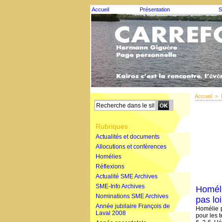
Accueil
Présentation
S
Accueil
>
Rubriques
Actualités et documents
Allocutions et conférences
Homélies
Réflexions
Actualité SME Archives
SME-Info Archives
Homéli
Nominations SME Archives
pas lo
Année jubilaire François de
Homélie 
Laval 2008
pour les 