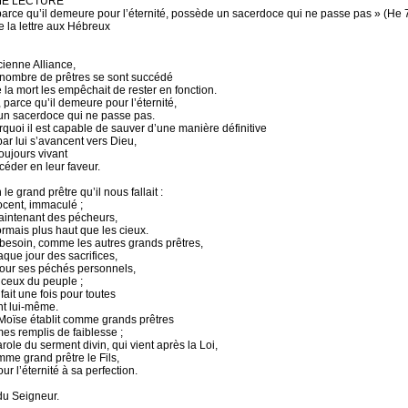
ME LECTURE
parce qu’il demeure pour l’éternité, possède un sacerdoce qui ne passe pas » (He 
e la lettre aux Hébreux
cienne Alliance,
nombre de prêtres se sont succédé
 la mort les empêchait de rester en fonction.
, parce qu’il demeure pour l’éternité,
n sacerdoce qui ne passe pas.
rquoi il est capable de sauver d’une manière définitive
ar lui s’avancent vers Dieu,
 toujours vivant
céder en leur faveur.
 le grand prêtre qu’il nous fallait :
ocent, immaculé ;
intenant des pécheurs,
ormais plus haut que les cieux.
s besoin, comme les autres grands prêtres,
haque jour des sacrifices,
our ses péchés personnels,
 ceux du peuple ;
a fait une fois pour toutes
nt lui-même.
 Moïse établit comme grands prêtres
s remplis de faiblesse ;
role du serment divin, qui vient après la Loi,
mme grand prêtre le Fils,
ur l’éternité à sa perfection.
du Seigneur.