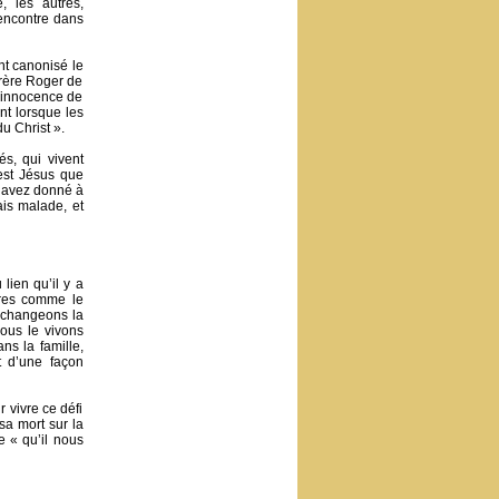
, les autres,
rencontre dans
nt canonisé le
frère Roger de
l’innocence de
nt lorsque les
u Christ ».
és, qui vivent
’est Jésus que
m’avez donné à
tais malade, et
lien qu’il y a
ires comme le
 échangeons la
Nous le vivons
ns la famille,
t d’une façon
 vivre ce défi
sa mort sur la
e « qu’il nous