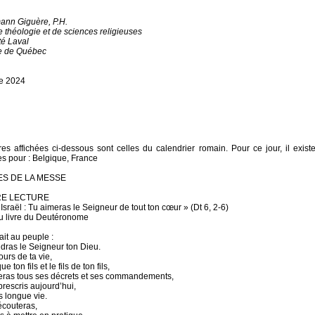
ann Giguère, P.H.
e théologie et de sciences religieuses
té Laval
e de Québec
e 2024
res affichées ci-dessous sont celles du calendrier romain. Pour ce jour, il exist
es pour : Belgique, France
S DE LA MESSE
RE LECTURE
Israël : Tu aimeras le Seigneur de tout ton cœur » (Dt 6, 2-6)
u livre du Deutéronome
ait au peuple :
ndras le Seigneur ton Dieu.
ours de ta vie,
ue ton fils et le fils de ton fils,
eras tous ses décrets et ses commandements,
prescris aujourd’hui,
s longue vie.
 écouteras,