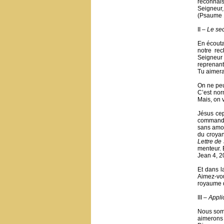
reconnai
Seigneur,
(Psaume 1
II –
Le se
En écouta
notre re
Seigneur 
reprenant
Tu aimera
On ne peu
C’est nor
Mais, on v
Jésus cepe
commandem
sans amou
du croyan
Lettre de
menteur. E
Jean 4, 2
Et dans l
Aimez-vou
royaume d
III –
Appli
Nous somm
aimerons 