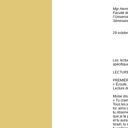
Mgr Herm
Faculté d
l’Universi
Séminair
29 octobr
Les lectu
spécifiqu
LECTURE
PREMIÈ
« Écoute, 
Lecture d
Moïse dis
« Tu crai
Tous les j
toi, ainsi q
tu observ
que je te 
et tu aura
Israël, tu