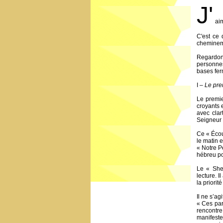
J'
ai
C'est ce 
cheminem
Regardons
personnes
bases fer
I –
Le pr
Le premie
croyants 
avec clar
Seigneur t
Ce « Écout
le matin e
« Notre P
hébreu po
Le « She
lecture. I
la priorit
Il ne s’a
« Ces par
rencontre
manifest