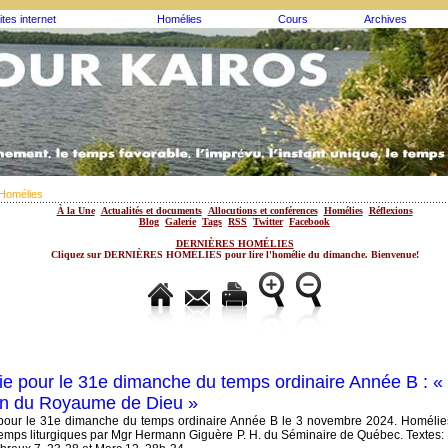
ites internet
Homélies
Cours
Archives
Homélies
À la Une
Actualités et documents
Allocutions et conférences
Homélies
Réflexions
Blog
Galerie
Tags
RSS
Twitter
Facebook
DERNIÈRES HOMÉLIES
Cliquez sur DERNIÈRES HOMÉLIES pour lire l'homélie du dimanche. Bienvenue!
e pour le 31e dimanche du temps ordinaire Année B : « 
in du Royaume de Dieu »
pour le 31e dimanche du temps ordinaire Année B le 3 novembre 2024. Homélie
temps liturgiques par Mgr Hermann Giguère P. H. du Séminaire de Québec. Textes