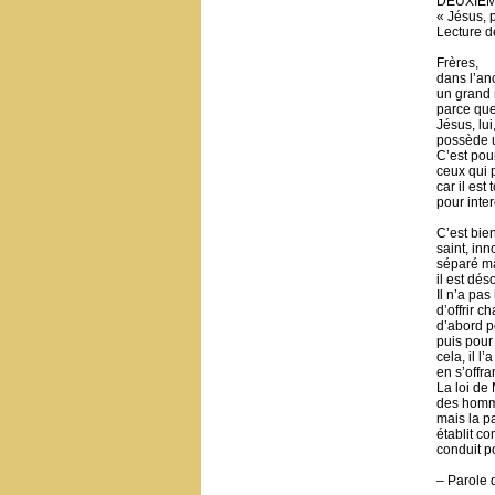
DEUXIÈ
« Jésus, 
Lecture d
Frères,
dans l’an
un grand 
parce que
Jésus, lui
possède u
C’est pou
ceux qui p
car il est
pour inter
C’est bien
saint, inn
séparé ma
il est dés
Il n’a pa
d’offrir c
d’abord p
puis pour
cela, il l’
en s’offra
La loi de
des homme
mais la pa
établit co
conduit po
– Parole 