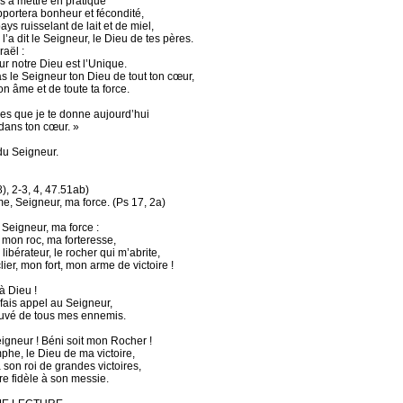
as à mettre en pratique
pportera bonheur et fécondité,
ys ruisselant de lait et de miel,
’a dit le Seigneur, le Dieu de tes pères.
raël :
ur notre Dieu est l’Unique.
s le Seigneur ton Dieu de tout ton cœur,
on âme et de toute ta force.
es que je te donne aujourd’hui
 dans ton cœur. »
du Seigneur.
), 2-3, 4, 47.51ab)
me, Seigneur, ma force. (Ps 17, 2a)
 Seigneur, ma force :
 mon roc, ma forteresse,
ibérateur, le rocher qui m’abrite,
er, mon fort, mon arme de victoire !
 Dieu !
fais appel au Seigneur,
auvé de tous mes ennemis.
eigneur ! Béni soit mon Rocher !
mphe, le Dieu de ma victoire,
 son roi de grandes victoires,
re fidèle à son messie.