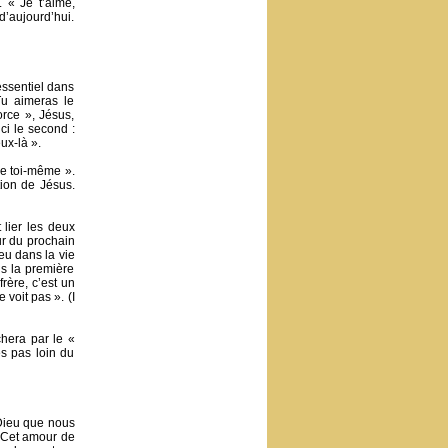
 « Je t’aime,
d’aujourd’hui.
essentiel dans
u aimeras le
orce », Jésus,
ci le second :
ux-là ».
me toi-même ».
tion de Jésus.
 lier les deux
r du prochain
eu dans la vie
ns la première
frère, c’est un
 voit pas ». (I
chera par le «
es pas loin du
Dieu que nous
. Cet amour de