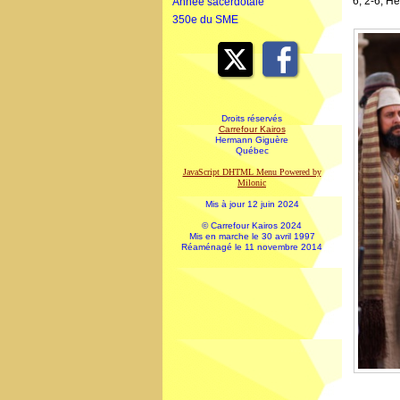
6, 2-6, H
Année sacerdotale
350e du SME
Droits réservés
Carrefour Kairos
Hermann Giguère
Québec
JavaScript DHTML Menu Powered by
Milonic
Mis à jour 12 juin 2024
© Carrefour Kairos 2024
Mis en marche le 30 avril 1997
Réaménagé le 11 novembre 2014