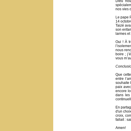
Dieu nou
spécialem
nos vies 
Le pape P
14 octobr
Taizé ava
son enfan
larmes et
Oui ! À t
l’isoleme
nous renc
boire ; j’
vous m’ave
Conclusi
Que cette
entre l‘a
souhaite 
paix avec
encore lo
dans les 
continuel
En partag
d'un choi
croix, co
fallait : 
Amen!