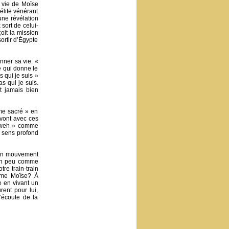
a vie de Moïse
aélite vénérant
’une révélation
sort de celui-
çoit la mission
ortir d’Égypte
onner sa vie. «
e qui donne le
s qui je suis »
s qui je suis.
t jamais bien
mme sacré » en
 vont avec ces
 Yaweh » comme
e sens profond
s un mouvement
 un peu comme
tre train-train
omme Moïse? À
e en vivant un
ent pour lui,
l’écoute de la