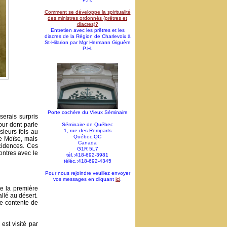
Comment se développe la spiritualité
des ministres ordonnés (prêtres et
diacres)?
Entretien avec les prêtres et les
diacres de la Région de Charlevoix à
St-Hilarion par Mgr Hermann Giguère
P.H.
Porte cochère du Vieux Séminaire
serais surpris
our dont parle
Séminaire de Québec
1, rue des Remparts
sieurs fois au
Québec,QC
e Moïse, mais
Canada
ncidences. Ces
G1R 5L7
ontres avec le
tél.:418-692-3981
téléc.:418-692-4345
Pour nous rejoindre veuillez envoyer
vos messages en cliquant
ici
.
e la première
allé au désert.
se contente de
est visité par