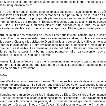
e de Moïse et celle de mon ami revêtent un caractère exceptionnel. Notre Dieu de 
ait-il uniquement ainsi ?
on! L’évangile nous en donne deux exemples pris dans l’actualité du temps de Jés
 massacrés par Pilate et celui des personnes tuées par la chute de la Tour de Si
ces Galiléens étaient de plus grands pécheurs que tous les autres Galiléens, pour
 » demande Jésus et il répond « Eh bien, je vous dis : pas du tout ! ». Et les perso
de Siloé « Pensez-vous qu’elles étaient plus coupables que tous les autres
 ? » demande Jésus et il donne la même réponse « Eh bien, je vous dis : pas du to
rquez la suite des réponses de Jésus. Elles nous invitent, comme dans le cas d
 avec Dieu qui se manifeste dans ces événements inattendus. Jésus invite à a
des yeux prêts à voir les visites de Dieu.
Il invite à la conversion. « Si vous ne vo
périrez tous de même. » Cette invitation n’est pas une culpabilisation, mais une inc
 que ce qui est visible. La conversion est de cet ordre. Elle est un retournemen
e se mettre le cœur à la bonne place, pourrait-on dire. La conversion ouvre 
sance de l’action de Dieu dans nos vies.
 Dieu est toujours à l’œuvre, mais bien souvent nous ne le voyons pas ou nous ne 
 porter attention. Voilà pourquoi Dieu parfois nous fait des signes inattendus qui 
ns nouveaux qui s’ouvrent.
cation
evient d’entrer ou non dans ces chemins. Nous avons le choix de devenir comme le f
ile qui ne produit aucun fruit ou de nous mettre à l'oeuvre en sachant que le propri
 vigneron qui est Jésus nous laissent toujours la chance de bêcher et de cultiver not
 humaine est parsemée de visites inattendues de Dieu. Ces visites ont commencé
Elles se continuent à chaque dimanche dans l’Eucharistie. Elles s'expriment da
vivent dans la rencontre du pauvre, du prisonnier, du réfugié, de la personne 
c. qui sont Jésus parmi nous. « Car j’avais faim, et vous m’avez donné à manger ; j’