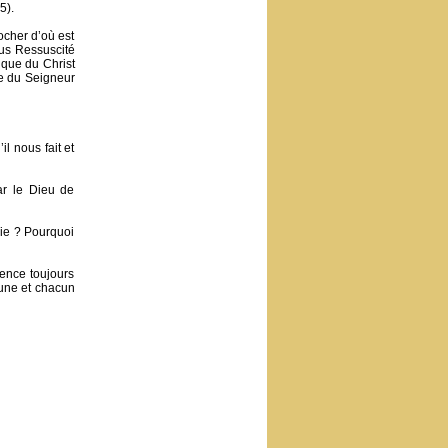
5).
ocher d’où est
sus Ressuscité
tique du Christ
ie du Seigneur
l nous fait et
ar le Dieu de
ie ? Pourquoi
ence toujours
cune et chacun