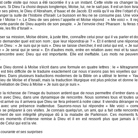
st cette visite qui nous a été racontée il y a un instant. Cette visite va changer l
urs. Si Dieu l’a choisi depuis longtemps, Moïse, lui, ne le sait pas. Il est un bon Isr
 ses pères, le Dieu d’Abraham, d’Isaac et de Jacob. Et voilà qu’il va être l’objet d
nger la suite de l’histoire d'Israël.
Le buisson en feu ne se consume pas. Une voix 
se ! Moïse ! ». Le Dieu de ses pères l’appelle
et Moïse répond : « Me voici ». Il re
 porte-parole de Dieu auprès de son peuple. « Je t’envoie chez Pharaon : tu feras s
, les fils d’Israël ».
ser sa mission, Moïse désire, à juste titre, connaître celui pour qui il va parler et d
me demander quel est son nom ; que leur répondrai-je ? ». Et il entend une répons
 Dieu : « Je suis qui je suis ». Dieu se laisse chercher, il est celui qui est, « Je sui
 « Je serai qui je serai ». En d'autres mots, entre en relation avec moi et tu saura
rencontre avec Dieu qui est importante. Elle est ineffable. Les mots ne peuven
.
 Dieu donné à Moïse s'écrit dans une formule en quatre lettres : le « tétragra
l est très difficile de le traduire exactement car nous n’avons pas les voyelles qui
ttres. Dans plusieurs traductions modernes de la Bible on a utilisé le terme «
eu de Moïse et d’Israël, mais la traduction liturgique est plus précise et donne l
évélation de Dieu à Moïse « Je suis qui je suis ».
te la richesse de l’image du buisson ardent que de nous permettre d’entrer dan
ion avec Dieu, dans une dynamique de rencontre. Nous sommes tous et toutes
est arrivé ou il arrivera que Dieu se fera présent à notre cœur. Il viendra déranger no
n avec une présence inattendue. Saurons-nous lui répondre « Me voici » c
 se préparer à ces visites. Je connais quelqu'un, un ami, qui a fait cette rencontr
ment de son intégrité physique dû à la maladie de Parkinson. Ces moments fur
, des moments d’intense remise à Dieu et il en est ressorti plus que jamais à 
e Celui qui est la vie.
 courante et ses surprises