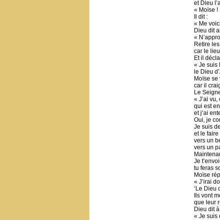
et Dieu l’
« Moïse ! 
Il dit :
« Me voici
Dieu dit a
« N’approc
Retire le
car le lieu
Et il décla
« Je suis 
le Dieu d
Moïse se 
car il cra
Le Seigneu
« J’ai vu,
qui est e
et j’ai en
Oui, je c
Je suis d
et le fair
vers un b
vers un pa
Maintenan
Je t’envo
tu feras s
Moïse rép
« J’irai do
‘Le Dieu 
Ils vont 
que leur 
Dieu dit à
« Je suis 