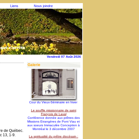
Liens
Nous joindre
Vendredi 07 Août 2026
Galerie
Cour du Vieux-Séminaire en hiver
Le souffle missionnaire de saint
François de Laval
Conférence donnée aux prêtres des
Missions Etrangères de Pont Viau et
aux soeurs Immaculée Conception à
Montréal le 3 décembre 2007
re de Québec.
 13, 1-9.
La spiritualité du prêtre diocésain :