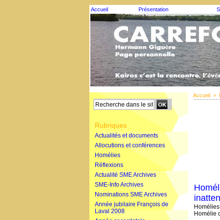
Accueil
Présentation
S
Accueil
>
Rubriques
Actualités et documents
Allocutions et conférences
Homélies
Réflexions
Actualité SME Archives
SME-Info Archives
Homéli
Nominations SME Archives
inatte
Année jubilaire François de
Homélies 
Laval 2008
Homélie d