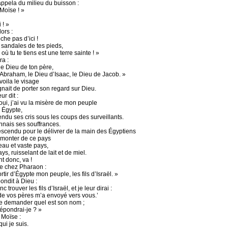
appela du milieu du buisson :
Moïse ! »
 ! »
lors :
he pas d’ici !
s sandales de tes pieds,
 où tu te tiens est une terre sainte ! »
ra :
le Dieu de ton père,
’Abraham, le Dieu d’Isaac, le Dieu de Jacob. »
voila le visage
ignait de porter son regard sur Dieu.
r dit :
 oui, j’ai vu la misère de mon peuple
n Égypte,
tendu ses cris sous les coups des surveillants.
onnais ses souffrances.
escendu pour le délivrer de la main des Égyptiens
e monter de ce pays
eau et vaste pays,
ys, ruisselant de lait et de miel.
t donc, va !
ie chez Pharaon :
ortir d’Égypte mon peuple, les fils d’Israël. »
ondit à Dieu :
nc trouver les fils d’Israël, et je leur dirai :
de vos pères m’a envoyé vers vous.’
me demander quel est son nom ;
répondrai-je ? »
 Moïse :
qui je suis.