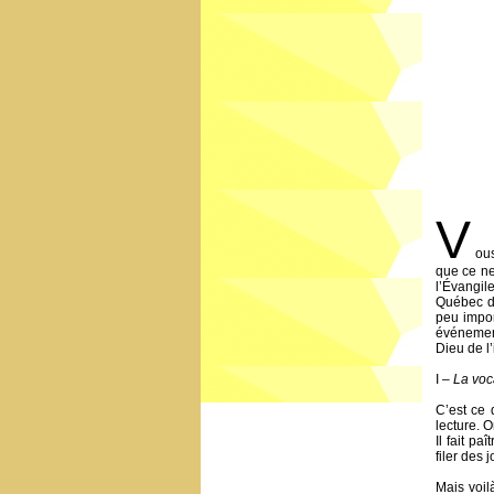
V
ous
que ce ne
l’Évangil
Québec du
peu impor
événement
Dieu de l’
I –
La voc
C’est ce 
lecture. O
Il fait p
filer des 
Mais voil