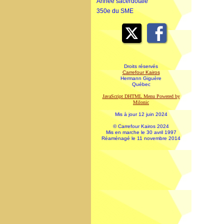
Année sacerdotale
350e du SME
Droits réservés
Carrefour Kairos
Hermann Giguère
Québec
JavaScript DHTML Menu Powered by
Milonic
Mis à jour 12 juin 2024
© Carrefour Kairos 2024
Mis en marche le 30 avril 1997
Réaménagé le 11 novembre 2014