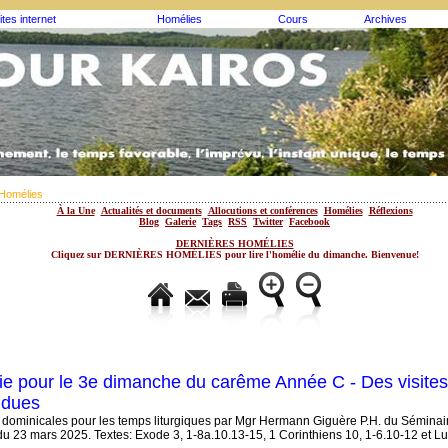
ites internet
Homélies
Cours
Archives
Homélies
À la Une
Actualités et documents
Allocutions et conférences
Homélies
Réflexions
Blog
Galerie
Tags
RSS
Twitter
Facebook
DERNIÈRES HOMÉLIES
Cliquez sur DERNIÈRES HOMÉLIES pour lire l'homélie du dimanche. Bienvenue!
e pour le 3e dimanche du carême Année C - Des visites
ndues
dominicales pour les temps liturgiques par Mgr Hermann Giguère P.H. du Séminai
u 23 mars 2025. Textes: Exode 3, 1-8a.10.13-15, 1 Corinthiens 10, 1-6.10-12 et Luc