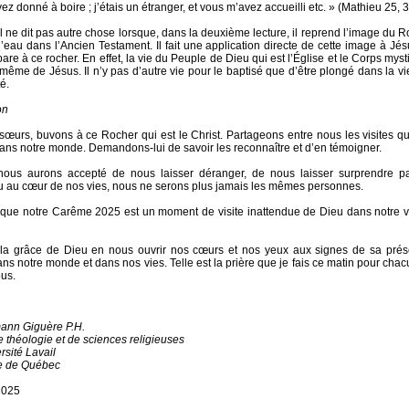
z donné à boire ; j’étais un étranger, et vous m’avez accueilli etc. » (Mathieu 25, 3
l ne dit pas autre chose lorsque, dans la deuxième lecture, il reprend l’image du R
 l’eau dans l’Ancien Testament. Il fait une application directe de cette image à Jé
are à ce rocher. En effet, la vie du Peuple de Dieu qui est l’Église et le Corps mys
e même de Jésus. Il n’y pas d’autre vie pour le baptisé que d’être plongé dans la v
é.
on
 sœurs, buvons à ce Rocher qui est le Christ. Partageons entre nous les visites qu’i
t dans notre monde. Demandons-lui de savoir les reconnaître et d’en témoigner.
nous aurons accepté de nous laisser déranger, de nous laisser surprendre p
du au cœur de nos vies, nous ne serons plus jamais les mêmes personnes.
 que notre Carême 2025 est un moment de visite inattendue de Dieu dans notre v
la grâce de Dieu en nous ouvrir nos cœurs et nos yeux aux signes de sa prés
ans notre monde et dans nos vies. Telle est la prière que je fais ce matin pour cha
ous.
ann Giguère P.H.
e théologie et de sciences religieuses
rsité Lavail
e de Québec
2025