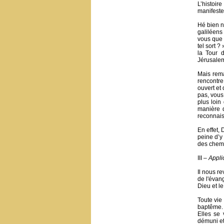
L’histoir
manifester
Hé bien n
galiléens
vous que 
tel sort ?
la Tour 
Jérusalem
Mais rema
rencontre
ouvert et 
pas, vous 
plus loin
manière d
reconnais
En effet,
peine d’y
des chemi
III –
Appli
Il nous r
de l'évang
Dieu et le
Toute vie
baptême. 
Elles se 
démuni et