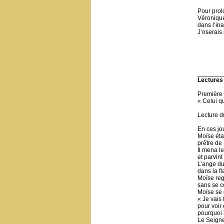
Pour prolo
Véroniqu
dans l’ina
J’oserais 
_______
Lectures
Première 
« Celui qu
Lecture d
En ces jou
Moïse éta
prêtre de
Il mena l
et parvin
L’ange du
dans la f
Moïse rega
sans se c
Moïse se d
« Je vais 
pour voir 
pourquoi 
Le Seigneu