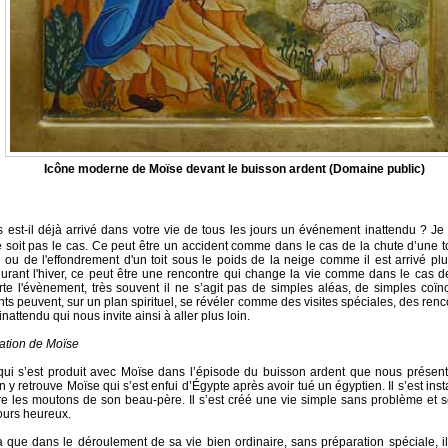
Icône moderne de Moïse devant le buisson ardent (Domaine public)
 est-il déjà arrivé dans votre vie de tous les jours un événement inattendu ? Je 
 soit pas le cas. Ce peut être un accident comme dans le cas de la chute d’une t
e ou de l'effondrement d'un toit sous le poids de la neige comme il est arrivé plu
rant l'hiver, ce peut être une rencontre qui change la vie comme dans le cas d
te l'évènement, très souvent il ne s’agit pas de simples aléas, de simples coï
s peuvent, sur un plan spirituel, se révéler comme des visites spéciales, des renc
inattendu qui nous invite ainsi à aller plus loin.
ation de Moïse
qui s’est produit avec Moïse dans l’épisode du buisson ardent que nous présent
n y retrouve Moïse qui s’est enfui d’Égypte après avoir tué un égyptien. Il s’est inst
aître les moutons de son beau-père. Il s’est créé une vie simple sans problème et 
jours heureux.
à que dans le déroulement de sa vie bien ordinaire, sans préparation spéciale, il 