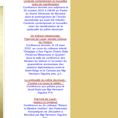
contexte contemporain et nouvelles
voies de manifestation
Conférence donnée aux sulpiciens le
20 octobre 2010 à 19h30 au Parloir
du Grand Séminaire de Montréal
dans le prolongement de l`Année
sacerdotale qui avait été intitulée :
Contexte contemporain et nouvelles
voies de manifestation de la
spiritualité du prêtre diocésain
.
Un évêque missionnaire:
François de Laval, premier évêque
de Québec
Conférence donnée, le 16 mars
2010, au cours du colloque intitulé
"Omaggio a Due Figure Chiave Della
Presenza Missionaria In Quebec"
dans la salle de conférence des
Musées du Vatican à l`occasion du
quarantième anniversaire des
relations diplomatiques entre le
Saint-Siège et le Canada par Mgr
Hermann Giguère ptre, p.h.
La spiritualité du prêtre diocésain :
"Comme Lui nouer le tablier..."
Conférence aux prêtres pour le
Jeudi-Saint par Mgr Hermann
Giguère P.H.
François de Laval :
pasteur et mystique
Conférence au 2e colloque "Raison
et Mystère chrétien" des Fraternités
monastiques de Jérusalem à
Montréal par Mgr Hermann Giguère
P.H.