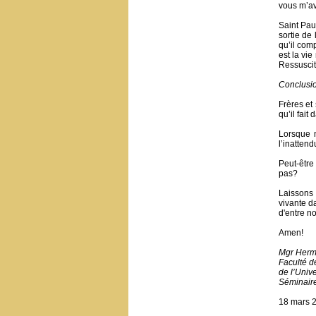
vous m’ave
Saint Pau
sortie de
qu’il comp
est la vi
Ressuscit
Conclusi
Frères et
qu’il fai
Lorsque 
l’inatten
Peut-être
pas?
Laissons 
vivante d
d'entre n
Amen!
Mgr Herm
Faculté d
de l’Unive
Séminair
18 mars 