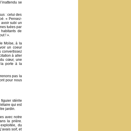
l’inattendu se
us : celui des
loé. « Pensez-
 avoir subi un
nnes tuées par
 habitants de
ut ! ».
e Moïse, à la
voir un coeur
us convertissez
itation à aller
t du cœur, une
la porte à la
prenons pas la
sont pour nous
iguier stérile
étaire qui est
re jardin.
es avec notre
ns la prière.
exploitée, du
avais soif, et