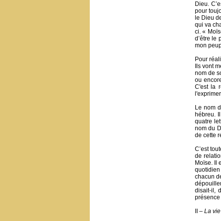
Dieu. C’e
pour toujo
le Dieu de
qui va cha
ci. « Moï
d’être le
mon peuple
Pour réali
Ils vont 
nom de son
ou encore
C'est la 
l'exprimer
Le nom de
hébreu. I
quatre le
nom du Di
de cette r
C’est tou
de relat
Moïse. Il 
quotidie
chacun de
dépouille
disait-il
présence d
II –
La vie