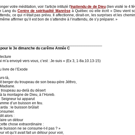
nger votre méditation, voir l'article intitulé l'
Inattendu de de Dieu
(lien visité le 4 f
e Lang du
Centre de spiritualité Manrèse
à Québec où elle écrit « Dieu vient s
ttendu, ce qui n’était pas prévu. Il affectionne, dirait-on, les surprises et les chemi
même affirmer qu’il est bon de s’attendre à l’inattendu, de s’y préparer. »
_________________________________________________
 pour le 3e dimanche du carême Année C
lecture
i m’a envoyé vers vous, c’est : Je-suis » (Ex 3, 1-8a.10.13-15)
u livre de l’Exode
rs-là,
it berger du troupeau de son beau-père Jéthro,
 Madiane.
e troupeau au-delà du désert
t à la montagne de Dieu, à l’Horeb.
 Seigneur lui apparut
lamme d’un buisson en feu.
rda : le buisson brûlait
onsumer.
it alors :
faire un détour
cette chose extraordinaire :
le buisson ne se consume-t-il pas ? »
r vit qu’il avait fait un détour pour voir,