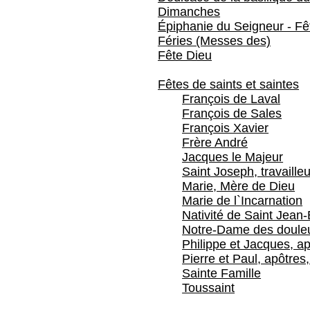
Dimanches
Épiphanie du Seigneur - Fêt
Féries (Messes des)
Fête Dieu
Fêtes de saints et saintes
François de Laval
François de Sales
François Xavier
Frère André
Jacques le Majeur
Saint Joseph, travailleu
Marie, Mère de Dieu
Marie de l`Incarnation
Nativité de Saint Jean-
Notre-Dame des doule
Philippe et Jacques, ap
Pierre et Paul, apôtres,
Sainte Famille
Toussaint