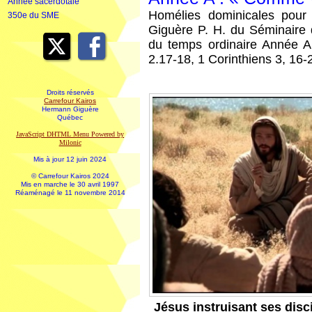
Année sacerdotale
Homélies dominicales pour
350e du SME
Giguère P. H. du Séminaire
du temps ordinaire Année A 
2.17-18, 1 Corinthiens 3, 16-
Droits réservés
Carrefour Kairos
Hermann Giguère
Québec
JavaScript DHTML Menu Powered by
Milonic
Mis à jour 12 juin 2024
© Carrefour Kairos 2024
Mis en marche le 30 avril 1997
Réaménagé le 11 novembre 2014
Jésus instruisant ses disc