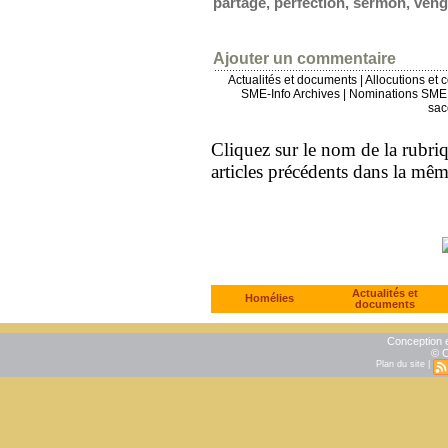
partage
,
perfection
,
sermon
,
veng
Ajouter un commentaire
Actualités et documents
|
Allocutions et 
SME-Info Archives
|
Nominations SME 
sac
Cliquez sur le nom de la rubriqu
articles précédents dans la mê
Actualités et
Homélies
documents
Conception e
© C
Plan du site
|