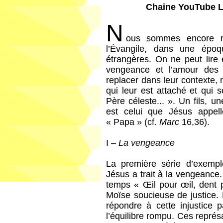
Chaine YouTube La
N
ous sommes encore ra
l’Évangile, dans une épo
étrangères. On ne peut lire
vengeance et l’amour des
replacer dans leur contexte,
qui leur est attaché et qu
Père céleste... ». Un fils, un
est celui que Jésus appell
« Papa » (cf.
Marc
16,36).
I –
La vengeance
La première série d’exem
Jésus a trait à la vengeance.
temps « Œil pour œil, dent p
Moïse soucieuse de justice. L
répondre à cette injustice p
l’équilibre rompu. Ces représ