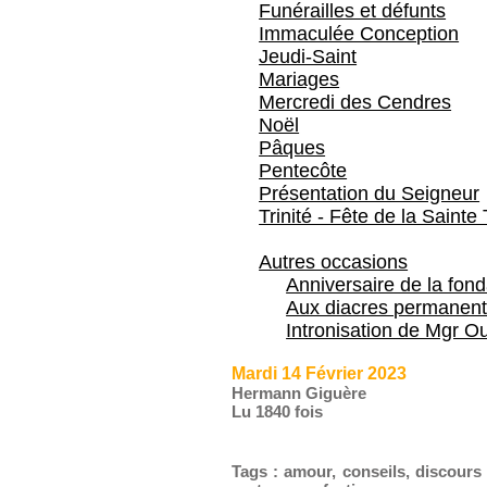
Funérailles et défunts
Immaculée Conception
Jeudi-Saint
Mariages
Mercredi des Cendres
Noël
Pâques
Pentecôte
Présentation du Seigneur
Trinité - Fête de la Sainte 
Autres occasions
Anniversaire de la fon
Aux diacres permanent
Intronisation de Mgr Ou
Mardi 14 Février 2023
Hermann Giguère
Lu 1840 fois
Tags
:
amour
,
conseils
,
discours