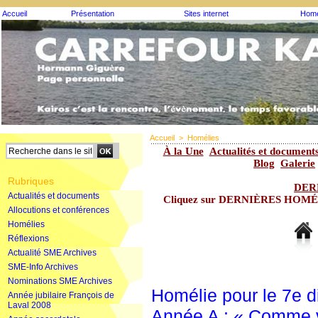
Accueil
Présentation
Sites internet
Homé
Accueil
>
Homélies
À la Une
Actualités et document
Blog
Galerie
Rubriques
DER
Actualités et documents
Cliquez sur DERNIÈRES HOMÉLIE
Allocutions et conférences
Homélies
Réflexions
Actualité SME Archives
SME-Info Archives
Nominations SME Archives
Homélie pour le 7e 
Année jubilaire François de
Laval 2008
Année A : « Comme vo