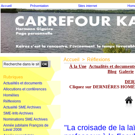
Accueil
Présentation
Sites internet
Homé
Accueil
>
Réflexions
À la Une
Actualités et document
Blog
Galerie
Rubriques
DER
Actualités et documents
Cliquez sur DERNIÈRES HOMÉLIE
Allocutions et conférences
Homélies
Réflexions
Actualité SME Archives
SME-Info Archives
Nominations SME Archives
Année jubilaire François de
"La croisade de la la
Laval 2008