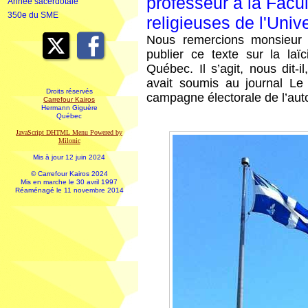
professeur à la Facu
Année sacerdotale
350e du SME
religieuses de l'Uni
Nous remercions monsieur
publier ce texte sur la laï
Québec. Il s’agit, nous dit-i
avait soumis au journal Le 
Droits réservés
campagne électorale de l’aut
Carrefour Kairos
Hermann Giguère
Québec
JavaScript DHTML Menu Powered by
Milonic
Mis à jour 12 juin 2024
© Carrefour Kairos 2024
Mis en marche le 30 avril 1997
Réaménagé le 11 novembre 2014