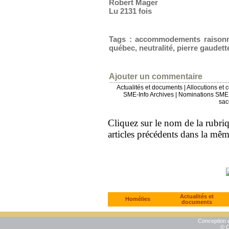
Robert Mager
Lu 2131 fois
Tags
:
accommodements raisonn
québec
,
neutralité
,
pierre gaudett
Ajouter un commentaire
Actualités et documents
|
Allocutions et 
SME-Info Archives
|
Nominations SME 
sac
Cliquez sur le nom de la rubriqu
articles précédents dans la mê
Actualités et
Homélies
documents
Conception e
© C