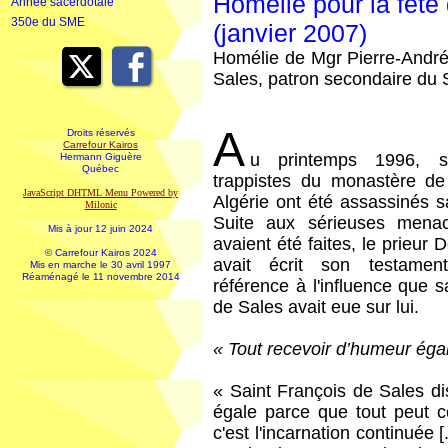
Homélie pour la fête
Année sacerdotale
350e du SME
(janvier 2007)
Homélie de Mgr Pierre-André 
Sales, patron secondaire du 
A
Droits réservés
Carrefour Kairos
u printemps 1996, s
Hermann Giguère
Québec
trappistes du monastère de
JavaScript DHTML Menu Powered by
Algérie ont été assassinés 
Milonic
Suite aux sérieuses menac
Mis à jour 12 juin 2024
avaient été faites, le prieur 
© Carrefour Kairos 2024
avait écrit son testament
Mis en marche le 30 avril 1997
Réaménagé le 11 novembre 2014
référence à l'influence que s
de Sales avait eue sur lui.
« Tout recevoir d’humeur éga
« Saint François de Sales dis
égale parce que tout peut con
c'est l'incarnation continuée 