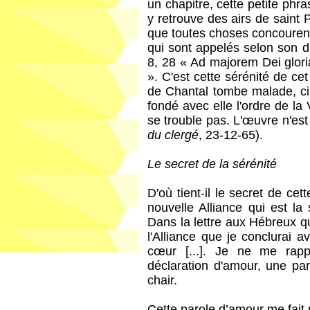
un chapitre, cette petite phras
y retrouve des airs de saint
que toutes choses concourent
qui sont appelés selon son d
8, 28 « Ad majorem Dei glori
». C'est cette sérénité de ce
de Chantal tombe malade, ci
fondé avec elle l'ordre de la V
se trouble pas. L'œuvre n'est
du clergé
, 23-12-65).
Le secret de la sérénité
D'où tient-il le secret de ce
nouvelle Alliance qui est la
Dans la lettre aux Hébreux qu
l'Alliance que je conclurai a
cœur [...]. Je ne me rapp
déclaration d'amour, une par
chair.
Cette parole d’amour me fait 