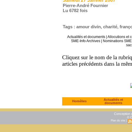
Samedi 27 Janvier 2007
Pierre-André Fournier
Lu 6782 fois
Tags
:
amour divin
,
charité
,
franço
Actualités et documents
|
Allocutions et 
SME-Info Archives
|
Nominations SME 
sac
Cliquez sur le nom de la rubriqu
articles précédents dans la mê
Actualités et
Homélies
documents
Conception e
© C
Plan du site
|