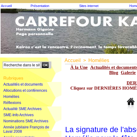
Accueil
Présentation
Sites internet
Homé
Accueil
>
Homélies
À la Une
Actualités et document
Blog
Galerie
Rubriques
DER
Actualités et documents
Cliquez sur DERNIÈRES HOMÉLIE
Allocutions et conférences
Homélies
Réflexions
Actualité SME Archives
SME-Info Archives
Nominations SME Archives
Année jubilaire François de
La signature de l'abs
Laval 2008