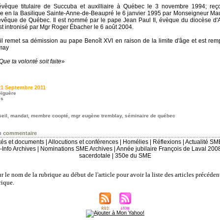
que titulaire de Succuba et auxilliaire à Québec le 3 novembre 1994; reçoit
e en la Basilique Sainte-Anne-de-Beaupré le 6 janvier 1995 par Monseigneur Mau
hevêque de Québec. Il est nommé par le pape Jean Paul II, évèque du diocèse d'
st intronisé par Mgr Roger Ébacher le 6 août 2004.
il remet sa démission au pape Benoît XVI en raison de la limite d'âge et est re
may
Que ta volonté soit faite
»
21 Septembre 2011
iguère
is
eil
,
mandat
,
membre coopté
,
mgr eugène tremblay
,
séminaire de québec
n commentaire
ités et documents
|
Allocutions et conférences
|
Homélies
|
Réflexions
|
Actualité SM
Info Archives
|
Nominations SME Archives
|
Année jubilaire François de Laval 200
sacerdotale
|
350e du SME
r le nom de la rubrique au début de l'article pour avoir la liste des articles précéden
ique.