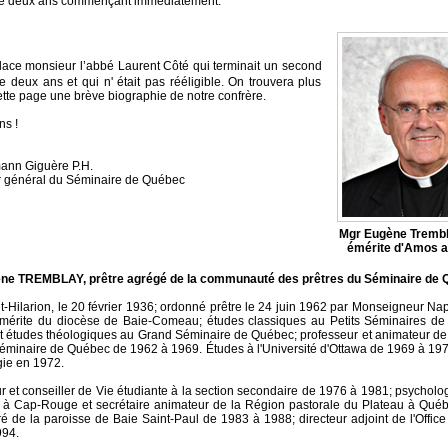
e deux ans commençant immédiatement.
lace monsieur l’abbé Laurent Côté qui terminait un second
 deux ans et qui n' était pas rééligible. On trouvera plus
cette page une brève biographie de notre confrère.
ns !
ann Giguère P.H.
r général du Séminaire de Québec
Mgr Eugène Trembl
émérite d'Amos 
ne TREMBLAY, prêtre agrégé de la communauté des prêtres du Séminaire de 
t-Hilarion, le 20 février 1936; ordonné prêtre le 24 juin 1962 par Monseigneur Na
érite du diocèse de Baie-Comeau; études classiques au Petits Séminaires de 
 études théologiques au Grand Séminaire de Québec; professeur et animateur de 
Séminaire de Québec de 1962 à 1969. Études à l'Université d'Ottawa de 1969 à 197
ie en 1972.
r et conseiller de Vie étudiante à la section secondaire de 1976 à 1981; psychol
 à Cap-Rouge et secrétaire animateur de la Région pastorale du Plateau à Qué
é de la paroisse de Baie Saint-Paul de 1983 à 1988; directeur adjoint de l'Offic
994.