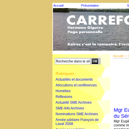
Accueil
Présentation
S
Accueil
>
Rubriques
Actualités et documents
Allocutions et conférences
Homélies
Réflexions
Actualité SME Archives
SME-Info Archives
Mgr Eu
Nominations SME Archives
du Sé
Année jubilaire François de
Mgr Eugè
Laval 2008
comme mem