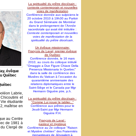
La spiritualité du prêtre diocésain :
contexte contemporain et nouvelles
voies de manifestation
Conférence donnée aux sulpiciens le
20 octobre 2010 à 19h30 au Parloir
du Grand Séminaire de Montréal
dans le prolongement de l`Année
sacerdotale qui avait été intitulée :
Contexte contemporain et nouvelles
voies de manifestation de la
spiritualité du prêtre diocésain
.
Un évêque missionnaire:
François de Laval, premier évêque
de Québec
Conférence donnée, le 16 mars
2010, au cours du colloque intitulé
"Omaggio a Due Figure Chiave Della
Presenza Missionaria In Quebec"
ay, évêque
dans la salle de conférence des
au Québec
Musées du Vatican à l`occasion du
quarantième anniversaire des
relations diplomatiques entre le
Québec
Saint-Siège et le Canada par Mgr
Hermann Giguère ptre, p.h.
poléon Labrie,
Chicoutimi et
La spiritualité du prêtre diocésain :
Vie étudiante
"Comme Lui nouer le tablier..."
2, maîtrise en
Conférence aux prêtres pour le
Jeudi-Saint par Mgr Hermann
Giguère P.H.
ogue au Centre
François de Laval :
bec de 1981 à
pasteur et mystique
e du Clergé de
Conférence au 2e colloque "Raison
et Mystère chrétien" des Fraternités
monastiques de Jérusalem à