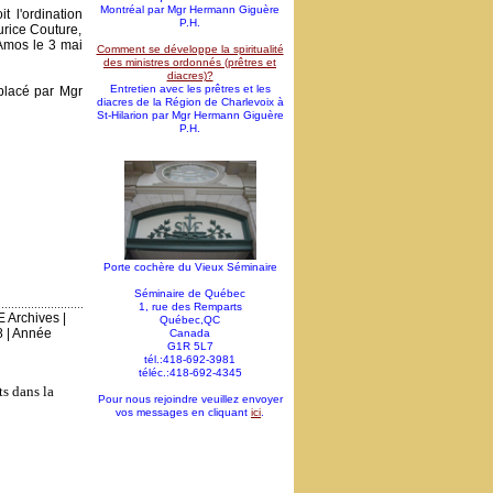
Montréal par Mgr Hermann Giguère
 l'ordination
P.H.
rice Couture,
Amos le 3 mai
Comment se développe la spiritualité
des ministres ordonnés (prêtres et
diacres)?
Entretien avec les prêtres et les
mplacé par Mgr
diacres de la Région de Charlevoix à
St-Hilarion par Mgr Hermann Giguère
P.H.
Porte cochère du Vieux Séminaire
Séminaire de Québec
1, rue des Remparts
E Archives
|
Québec,QC
8
|
Année
Canada
G1R 5L7
tél.:418-692-3981
téléc.:418-692-4345
ts dans la
Pour nous rejoindre veuillez envoyer
vos messages en cliquant
ici
.