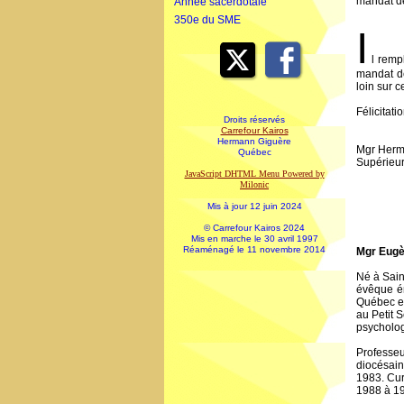
mandat d
Année sacerdotale
350e du SME
I
l remp
mandat de
loin sur 
Félicitatio
Droits réservés
Carrefour Kairos
Hermann Giguère
Mgr Herm
Québec
Supérieu
JavaScript DHTML Menu Powered by
Milonic
Mis à jour 12 juin 2024
© Carrefour Kairos 2024
Mis en marche le 30 avril 1997
Réaménagé le 11 novembre 2014
Mgr Eugè
Né à Sain
évêque ém
Québec et
au Petit 
psycholog
Professeu
diocésain
1983. Cur
1988 à 1