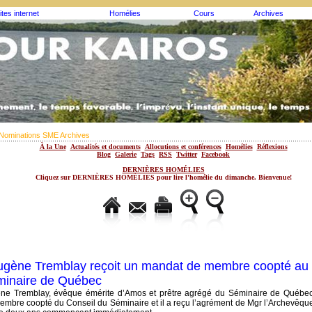
ites internet
Homélies
Cours
Archives
Nominations SME Archives
À la Une
Actualités et documents
Allocutions et conférences
Homélies
Réflexions
Blog
Galerie
Tags
RSS
Twitter
Facebook
DERNIÈRES HOMÉLIES
Cliquez sur DERNIÈRES HOMÉLIES pour lire l'homélie du dimanche. Bienvenue!
gène Tremblay reçoit un mandat de membre coopté au 
minaire de Québec
ne Tremblay, évêque émérite d’Amos et prêtre agrégé du Séminaire de Québec,
bre coopté du Conseil du Séminaire et il a reçu l’agrément de Mgr l’Archevêque. 