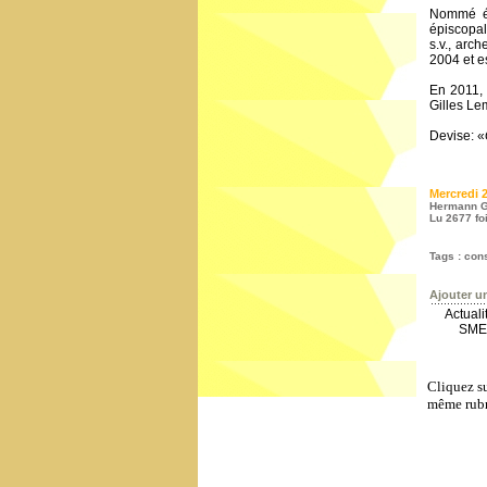
Nommé évê
épiscopal
s.v., arc
2004 et e
En 2011, 
Gilles Le
Devise: «
Mercredi 
Hermann G
Lu 2677 fo
Tags
:
cons
Ajouter u
Actual
SME-
Cliquez su
même rubr