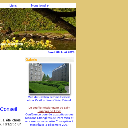
Liens
Nous joindre
Jeudi 06 Août 2026
Galerie
Vue du Pavillon Jérôme-Demers
et du Pavillon Jean-Olivier Briand
Le souffle missionnaire de saint
Conseil
François de Laval
Conférence donnée aux prêtres des
Missions Etrangères de Pont Viau et
 a été choisi
aux soeurs Immaculée Conception à
Il s’agit d’un
Montréal le 3 décembre 2007