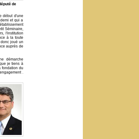
éputé de
le début d'une
 demi et qui a
 établissement
etit Séminaire,
, l'institution
ce à la toute
a donc joué un
ance auprès de
une démarche
que je tiens à
a fondation du
t engagement .