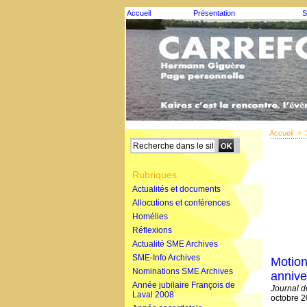
Accueil
Présentation
S
Accueil
>
Rubriques
Actualités et documents
Allocutions et conférences
Homélies
Réflexions
Actualité SME Archives
SME-Info Archives
Motion
Nominations SME Archives
annive
Année jubilaire François de
Journal d
Laval 2008
octobre 2