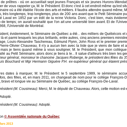
 de prêtres - où on accueillait sept jeunes Français et six jeunes Hurons-Wendat,
er de vous rappeler ça, M. le Président. Et donc c'est à cet endroit même qu'est sit
naire où a été établie l'école des arts et métiers. Il faudra attendre quand même, M
, très longtemps, trop longtemps, plus de 200 ans avant que le Petit Séminaire pui
ité Laval en 1852 par un édit de la reine Victoria. Donc, c'est bien, mais évidem
de temps; on aurait souhaité que l'on ait une université bien avant. Et de l'Univer
868, l'Université de Montréal.
sident, évidemment, le Séminaire de Québec a été... des milliers de Québécois e
 là et parmi lesquels les plus brillants, entre autres, cinq anciens premiers minist
ge, Louis-Alexandre Taschereau, Edmund Flynn, John Ross et le premier premie
ierre-Olivier Chauveau. Il n'y a aucun lien avec la liste que je viens de faire et 
, mais je tiens quand même à vous souligner, M. le Président, que mon collègue
allé au Petit Séminaire, alors donc je tiens à le... Il salue d'ailleurs très bien les ge
ieur général, monsieur le chanoine Jacques Roberge, le président des fêtes du 
uis Bouchard et Mgr Hermann Giguère P.H. ex-supérieur général qui étaient prés
es dates à marquer, M. le Président: le 5 septembre 1989, le séminaire accueil
fois, des filles, et, en mars 2011, on changeait de nom pour le collège François-D
, bravo et longue vie au Séminaire de Québec, au collège François-De-Laval.
résident (M. Cousineau):
Merci, M. le député de Chauveau. Alors, cette motion est
Adopté.
résident (M. Cousineau):
Adopté.
ion
© Assemblée nationale du Québec
Mars 2013
e