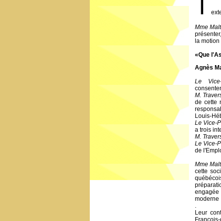
T
ext
Mme Malt
présenter
la motion
«Que l'As
Agnès Ma
Le Vice-
consentem
M. Traver
de cette 
responsa
Louis-Héb
Le Vice-P
a trois i
M. Traver
Le Vice-P
de l'Emplo
Mme Malt
cette so
québécois
préparati
engagée 
moderne
.
Leur con
François-