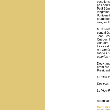
vocations
pas peu fi
Petit Sémi
longtemps
l'Univers
beaucoup 
née, en 1
M. le Pré
sont allés
Jean Lesa
Québec, P
vais dire
Lévis est 
(Le Supér
l'abbé Lo
galeries.)
Deux autr
première 
Président
Le Vice-P
Des voix:
Le Vice-P
Autorisat
Mardi 26 
Webmestr