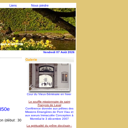
Liens
Nous joindre
Vendredi 07 Août 2026
Galerie
Cour du Vieux-Séminaire en hiver
Le souffle missionnaire de saint
François de Laval
 350e
Conférence donnée aux prêtres des
Missions Etrangères de Pont Viau et
aux soeurs Immaculée Conception à
Montréal le 3 décembre 2007
on (début : 30
La spiritualité du prêtre diocésain :