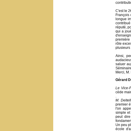
contributi
C'est le 
François 
longue im
contribué
réputé, po
qui a joué
d'enseign
première 
rôle exce
plusieurs
Ainsi, p
audacieus
saluer au
Séminaire
Merci, M. 
Gérard De
Le Vice-
cède main
.
M. Deltell
premier ét
l'on appe
simple et 
peut dir
fondament
Un peu plu
école d'a