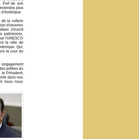
. Fort de son
deviendra plus
ne d'Amérique.
 de la culture
ction d'oeuvres
ébec s'inscrit
re patrimoine,
s par l'UNESCO
t la ville de
istorique. Qui,
ans la cour du
'un engagement
des prêtres du
 le Président,
ents dans nos
ont nous nous