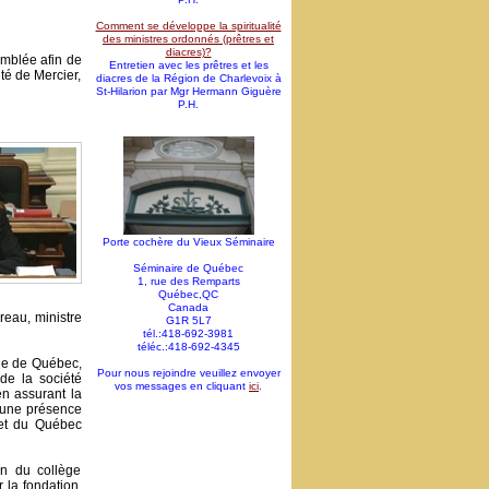
Comment se développe la spiritualité
des ministres ordonnés (prêtres et
diacres)?
emblée afin de
Entretien avec les prêtres et les
té de Mercier,
diacres de la Région de Charlevoix à
St-Hilarion par Mgr Hermann Giguère
P.H.
Porte cochère du Vieux Séminaire
Séminaire de Québec
1, rue des Remparts
Québec,QC
Canada
reau, ministre
G1R 5L7
tél.:418-692-3981
téléc.:418-692-4345
que de Québec,
Pour nous rejoindre veuillez envoyer
de la société
vos messages en cliquant
ici
.
en assurant la
t une présence
 et du Québec
on du collège
 la fondation,