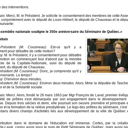
e des interventions.
ais
: Merci, M. le Président. Je sollicite le consentement des membres de cette Ass
, conjointement avec le député de Louis-Hébert, le député de Chauveau et le dépu
 suivante:
semblée nationale souligne le 350e anniversaire du Séminaire de Québec.»
ltais
Président (M. Cousineau):
Est-ce qu'il y a
ent pour débattre de cette motion?
sy:
M. le Président, il y a consentement pour débattre
motion en commençant tout d'abord par la ministre
ble de la Capitale-Nationale, suivi du député de
ert, du député de Chauveau.
résident (M. Cousineau):
Donc, je comprends qu'il y
ntervenants. Le temps?
sy
: D'environ deux minutes.
résident (M. Cousineau):
Environ deux minutes. Alors, Mme la députée de Tasche
i et de la Solidarité sociale.
ais
: Merci. Alors, fondé le 26 mars 1663 par Mgr François de Laval, premier évê
ciété de prêtres s'est démarquée par son engagement dans le développement 
e. Depuis trois siècles et demi, elle poursuit son oeuvre première et principale 
on et la formation de la relève presbytérale. Le legs des prêtres du séminaire, c'es
dans divers champs d'activités liés aux développement de la ville de Québec
tribution dans le domaine de l'éducation est immense. Certes, par la créati
de-Laval, connu aussi sous le nom de Petit Séminaire de Québec, mais aussi par