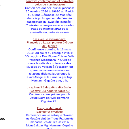
contexte contemporain et nouvelles
voies de manifestation
Conférence donnée aux sulpiciens le
20 octobre 2010 à 19h30 au Parloir
du Grand Séminaire de Montréal
dans le prolongement de l`Année
sacerdotale qui avait été intitulée :
Contexte contemporain et nouvelles
voies de manifestation de la
spiritualité du prêtre diocésain
.
Un évêque missionnaire:
François de Laval, premier évêque
de Québec
Conférence donnée, le 16 mars
2010, au cours du colloque intitulé
"Omaggio a Due Figure Chiave Della
Presenza Missionaria In Quebec"
dans la salle de conférence des
Musées du Vatican à l`occasion du
quarantième anniversaire des
relations diplomatiques entre le
Saint-Siège et le Canada par Mgr
Hermann Giguère ptre, p.h.
La spiritualité du prêtre diocésain :
"Comme Lui nouer le tablier..."
Conférence aux prêtres pour le
Jeudi-Saint par Mgr Hermann
Giguère P.H.
François de Laval :
pasteur et mystique
Conférence au 2e colloque "Raison
bec
et Mystère chrétien" des Fraternités
monastiques de Jérusalem à
Montréal par Mgr Hermann Giguère
P.H.