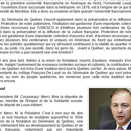
de la première université francophone en Amérique du Nord, l'Université Laval
 l'ouverture d'une succursale dans la métropole, en 1878, est à l'origine de ce qui 
versité de Montréal. Elle a donc su essaimer et faire grandir l'université francopho
e du Séminaire de Québec s'inscrit également dans la préservation et la diffusion
 Protectrice de notre patrimoine, l'institution est gardienne d'une importante colle
archives reconnues par l'UNESCO et d'édifices plusieurs fois centenaires de Qu
 dans la préservation et la diffusion de la culture française. Protectrice de not
tion est gardienne d'une importante collection d'oeuvres d'art, d'archives reconnue
ices plusieurs fois centenaires et uniques en Amérique du Nord qui embellissen
 les activités quotidiennes qui s'y déroulent contribuent à la vitalité du quartier h
s, au juste, n'a pas assisté, dans les gens de... vivant à Québec, au spectacle d
inaire et n'en a pas ressenti une vive émotion?
0 ans plus tard, fidèles à la vision du fondateur, nourris d'audace, marqués d
ble, malgré l'avènement de nouveaux contextes sociaux et culturels, la contribution 
de Québec est riche d'une tradition dont tout le Québec est fier. Je veux saluer, M.
sentants du collège François-De-Laval ou du Séminaire de Québec qui sont prés
 et, au nom du peuple québécois, les remercier pour cette riche tradition d
ns encore.
mad
résident (M. Cousineau):
Merci, Mme la députée de
u, ministre de l'Emploi et de la Solidarité sociale.
le député de Louis-Hébert.
d
: Merci, M. le Président. C'est à mon tour de dire
 je suis heureux de souligner aujourd'hui le 350e
aire de la fondation du Séminaire de Québec, une
on intimement liée au développement du Québec et de
que française, notamment par son importante