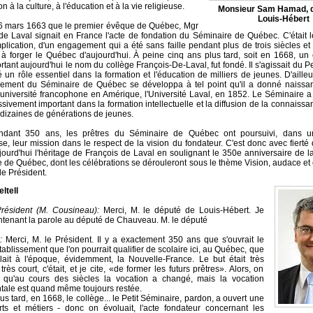
on à la culture, à l'éducation et à la vie religieuse.
Monsieur Sam Hamad, d
Louis-Hébert
26 mars 1663 que le premier évêque de Québec, Mgr
de Laval signait en France l'acte de fondation du Séminaire de Québec. C'était 
plication, d'un engagement qui a été sans faille pendant plus de trois siècles et
 à forger le Québec d'aujourd'hui. À peine cinq ans plus tard, soit en 1668, un
rtant aujourd'hui le nom du collège François-De-Laval, fut fondé. Il s'agissait du P
 un rôle essentiel dans la formation et l'éducation de milliers de jeunes. D'ailleurs
ement du Séminaire de Québec se développa à tel point qu'il a donné naissan
université francophone en Amérique, l'Université Laval, en 1852. Le Séminaire 
ssivement important dans la formation intellectuelle et la diffusion de la connaiss
 dizaines de générations de jeunes.
endant 350 ans, les prêtres du Séminaire de Québec ont poursuivi, dans 
e, leur mission dans le respect de la vision du fondateur. C'est donc avec fierté 
jourd'hui l'héritage de François de Laval en soulignant le 350e anniversaire de l
 de Québec, dont les célébrations se dérouleront sous le thème Vision, audace e
le Président.
ltell
Président (M. Cousineau):
Merci, M. le député de Louis-Hébert. Je
tenant la parole au député de Chauveau. M. le député
:
Merci, M. le Président. Il y a exactement 350 ans que s'ouvrait le
ablissement que l'on pourrait qualifier de scolaire ici, au Québec, que
lait à l'époque, évidemment, la Nouvelle-France. Le but était très
très court, c'était, et je cite, «de former les futurs prêtres». Alors, on
e qu'au cours des siècles la vocation a changé, mais la vocation
ale est quand même toujours restée.
s tard, en 1668, le collège... le Petit Séminaire, pardon, a ouvert une
rts et métiers - donc on évoluait, l'acte fondateur concernant les