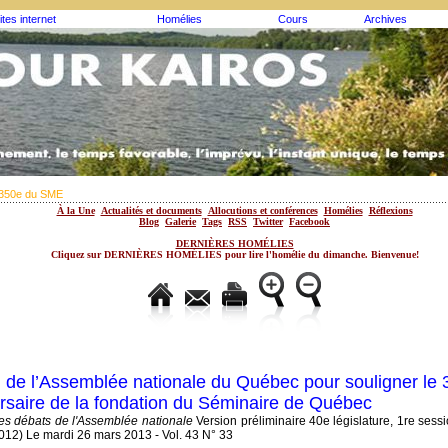
ites internet
Homélies
Cours
Archives
350e du SME
À la Une
Actualités et documents
Allocutions et conférences
Homélies
Réflexions
Blog
Galerie
Tags
RSS
Twitter
Facebook
DERNIÈRES HOMÉLIES
Cliquez sur DERNIÈRES HOMÉLIES pour lire l'homélie du dimanche. Bienvenue!
 de l’Assemblée nationale du Québec pour souligner le
rsaire de la fondation du Séminaire de Québec
es débats de l'Assemblée nationale
Version préliminaire 40e législature, 1re sessi
012) Le mardi 26 mars 2013 - Vol. 43 N° 33