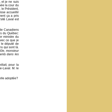
 et je ne suis
uée la cour du
. le Président,
sse accueillir
ment ça a pris
sité Laval est
t de Canadiens
res du Québec:
r ministre du
avec ce que je
 le député de
ns qui sont là.
350e, monsieur
ents dans les
lait, pour la
e-Laval. M. le
-elle adoptée?