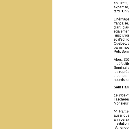
en 1852, 
expertise,
tard l'Uni
L'héritag
française.
d'art, d'
également
l'institu
et d'édif
Québec, où
parmi nou
Petit Sém
Alors, 35
indéfecti
Séminaire 
les repré
tribunes,
nourrisso
Sam Ha
Le Vice-P
Tascherea
Monsieur 
M. Hama
aussi que
annivers
instituti
l'Améri