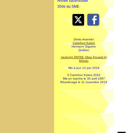
Année sacerdotale
350e du SME
Droits réservés
Carrefour Kairos
Hermann Giguère
Québec
JavaScript DHTML Menu Powered by
Milonic
Mis à jour 12 juin 2024
© Carrefour Kairos 2024
Mis en marche le 30 avril 1997
Réaménagé le 11 novembre 2014