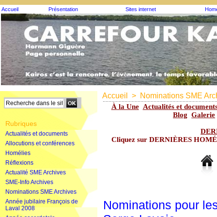
Accueil
Présentation
Sites internet
Homé
Accueil
>
Nominations SME Arc
À la Une
Actualités et document
Blog
Galerie
Rubriques
DER
Actualités et documents
Cliquez sur DERNIÈRES HOMÉLIE
Allocutions et conférences
Homélies
Réflexions
Actualité SME Archives
SME-Info Archives
Nominations SME Archives
Année jubilaire François de
Nominations pour le
Laval 2008