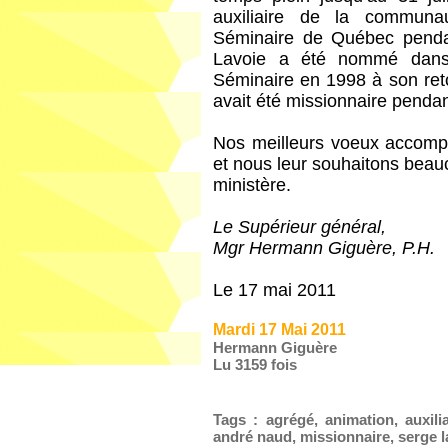
auxiliaire de la communa
Séminaire de Québec penda
Lavoie a été nommé dans
Séminaire en 1998 à son ret
avait été missionnaire penda
Nos meilleurs voeux accomp
et nous leur souhaitons beau
ministère.
Le Supérieur général,
Mgr Hermann Giguère, P.H.
Le 17 mai 2011
Mardi 17 Mai 2011
Hermann Giguère
Lu 3159 fois
Tags
:
agrégé
,
animation
,
auxili
andré naud
,
missionnaire
,
serge l