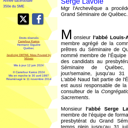
Serge Lavoie
Année sacerdotale
350e du SME
Mgr l'Archevêque a procéd
Grand Séminaire de Québec.
M
onsieur
l’abbé Louis
Droits réservés
Carrefour Kairos
membre agrégé de la com
Hermann Giguère
Québec
prêtres du Séminaire de Q
nommé membre de l’Équipe 
JavaScript DHTML Menu Powered by
Milonic
des candidats au presbyté
Mis à jour 12 juin 2024
Séminaire de Québe
© Carrefour Kairos 2024
jour/semaine, jusqu’au 31 j
Mis en marche le 30 avril 1997
L'abbé Naud fait partie de l
Réaménagé le 11 novembre 2014
est aussi responsable de la 
consulteur de la
Congrégatio
Sacrements
.
Monsieur
l’abbé Serge La
membre de l’équipe de forma
presbytérat du Grand Sém
temps plein jusqu’au 31 ju