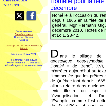
Homélie pour la fête
Année sacerdotale
350e du SME
décembre
Homélie à l’occasion du re
depuis 1665 en la fête de 
général, Mgr Hermann Gigu
décembre 2010. Textes de l'
Droits réservés
Carrefour Kairos
et Lc 1, 28-42.
Hermann Giguère
Québec
JavaScript DHTML Menu Powered by
Milonic
D
Mis à jour 12 juin 2024
ans le sillage de l
© Carrefour Kairos 2024
apostolique post-synoda
Mis en marche le 30 avril 1997
Domini »
de Benoît XVI, 
Réaménagé le 11 novembre 2014
m’arrêter aujourd’hui au te
l’Immaculée que les prêtres
de Québec font depuis 1665
allons refaire dans quelques
texte illustre un esprit 
l’évangélisation et l’
l’Évangile, comme l'est cett
du Saint-Père et peut enc