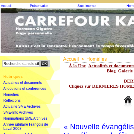
Accueil
Présentation
Sites internet
Homé
Accueil
>
Homélies
À la Une
Actualités et document
Blog
Galerie
Rubriques
DER
Actualités et documents
Cliquez sur DERNIÈRES HOMÉLIE
Allocutions et conférences
Homélies
Réflexions
Actualité SME Archives
SME-Info Archives
Nominations SME Archives
Année jubilaire François de
« Nouvelle évangélis
Laval 2008