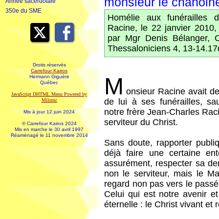
monsieur le chanoin
Année sacerdotale
350e du SME
Homélie aux funérailles 
Racine, le 22 janvier 2010
par Mgr Denis Bélanger, C.
Thessaloniciens 4, 13-14.17
Droits réservés
Carrefour Kairos
M
Hermann Giguère
Québec
onsieur Racine avait d
JavaScript DHTML Menu Powered by
de lui à ses funérailles, sa
Milonic
notre frère Jean-Charles Raci
Mis à jour 12 juin 2024
serviteur du Christ.
© Carrefour Kairos 2024
Mis en marche le 30 avril 1997
Réaménagé le 11 novembre 2014
Sans doute, rapporter publi
déjà faire une certaine e
assurément, respecter sa de
non le serviteur, mais le Ma
regard non pas vers le passé
Celui qui est notre avenir e
éternelle : le Christ vivant et 