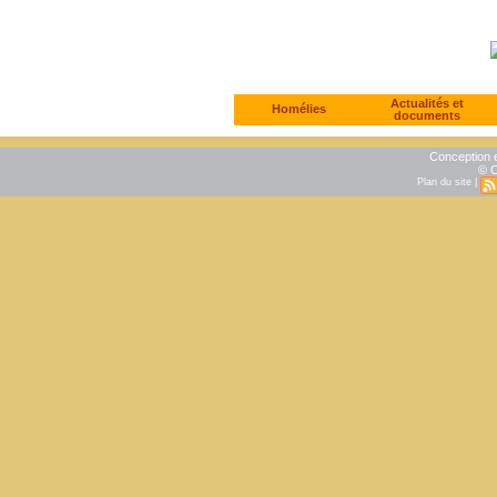
Actualités et
Homélies
documents
Conception e
© C
Plan du site
|