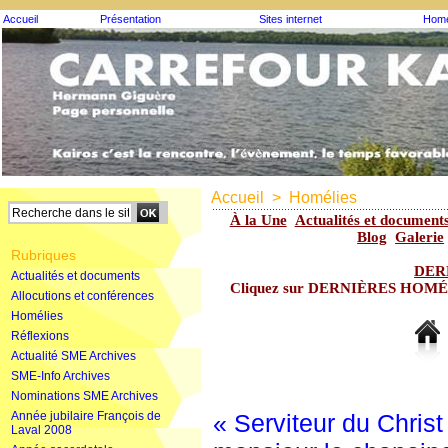
Accueil
Présentation
Sites internet
Homé
Accueil
>
Homélies
À la Une
Actualités et document
Blog
Galerie
Rubriques
DER
Actualités et documents
Cliquez sur DERNIÈRES HOMÉLIE
Allocutions et conférences
Homélies
Réflexions
Actualité SME Archives
SME-Info Archives
Nominations SME Archives
Année jubilaire François de
« Serviteur du Christ
Laval 2008