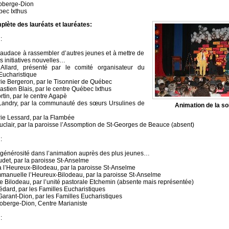
Roberge-Dion
ec Ixthus
plète des lauréats et lauréates:
:
 audace à rassembler d’autres jeunes et à mettre de
s initiatives nouvelles…
 Allard, présenté par le comité organisateur du
Eucharistique
e Bergeron, par le Tisonnier de Québec
stien Blais, par le centre Québec Ixthus
tin, par le centre Agapè
Landry, par la communauté des sœurs Ursulines de
Animation de la so
e Lessard, par la Flambée
clair, par la paroisse l’Assomption de St-Georges de Beauce (absent)
:
 générosité dans l’animation auprès des plus jeunes…
det, par la paroisse St-Anselme
 l’Heureux-Bilodeau, par la paroisse St-Anselme
anuelle l’Heureux-Bilodeau, par la paroisse St-Anselme
 Bilodeau, par l’unité pastorale Etchemin (absente mais représentée)
dard, par les Familles Eucharistiques
Garant-Dion, par les Familles Eucharistiques
berge-Dion, Centre Marianiste
: