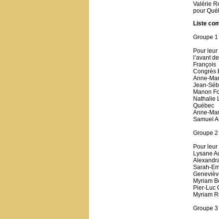
Valérie 
pour Québ
Liste com
Groupe 1 
Pour leur
l’avant de
François
Congrès 
Anne-Mari
Jean-Séba
Manon For
Nathalie 
Québec
Anne-Mari
Samuel Au
Groupe 2 
Pour leur
Lysane Au
Alexandra
Sarah-Emm
Geneviève
Myriam Bé
Pier-Luc 
Myriam Ro
Groupe 3 