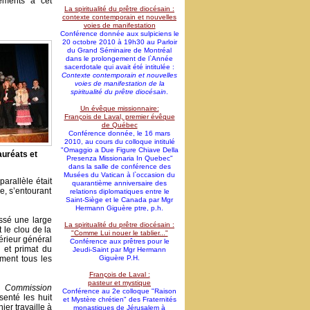
gements à cet
La spiritualité du prêtre diocésain :
contexte contemporain et nouvelles
voies de manifestation
Conférence donnée aux sulpiciens le
20 octobre 2010 à 19h30 au Parloir
du Grand Séminaire de Montréal
dans le prolongement de l`Année
sacerdotale qui avait été intitulée :
Contexte contemporain et nouvelles
voies de manifestation de la
spiritualité du prêtre diocésain
.
Un évêque missionnaire:
François de Laval, premier évêque
de Québec
Conférence donnée, le 16 mars
2010, au cours du colloque intitulé
"Omaggio a Due Figure Chiave Della
auréats et
Presenza Missionaria In Quebec"
dans la salle de conférence des
Musées du Vatican à l`occasion du
arallèle était
quarantième anniversaire des
e, s’entourant
relations diplomatiques entre le
Saint-Siège et le Canada par Mgr
Hermann Giguère ptre, p.h.
issé une large
La spiritualité du prêtre diocésain :
 le clou de la
"Comme Lui nouer le tablier..."
érieur général
Conférence aux prêtres pour le
 et primat du
Jeudi-Saint par Mgr Hermann
ment tous les
Giguère P.H.
François de Laval :
pasteur et mystique
la
Commission
Conférence au 2e colloque "Raison
senté les huit
et Mystère chrétien" des Fraternités
er travaille à
monastiques de Jérusalem à