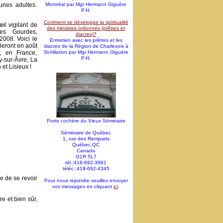
unes adultes.
Montréal par Mgr Hermann Giguère
P.H.
Comment se développe la spiritualité
œil vigilant de
des ministres ordonnés (prêtres et
es Gourdes,
diacres)?
008. Voici le
Entretien avec les prêtres et les
eront en août
diacres de la Région de Charlevoix à
, en France,
St-Hilarion par Mgr Hermann Giguère
P.H.
y-sur-Âvre, La
et Lisieux !
Porte cochère du Vieux Séminaire
Séminaire de Québec
1, rue des Remparts
Québec,QC
Canada
G1R 5L7
tél.:418-692-3981
téléc.:418-692-4345
ie de se revoir
Pour nous rejoindre veuillez envoyer
vos messages en cliquant
ici
.
e et bien sûr,