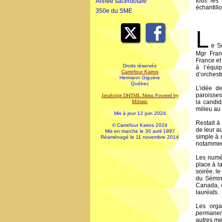
tous les
Année sacerdotale
échantillo
350e du SME
L
e S
Mgr Fran
France et 
Droits réservés
à l’équi
Carrefour Kairos
d’orchest
Hermann Giguère
Québec
L’idée d
paroisses
JavaScript DHTML Menu Powered by
Milonic
la candid
milieu au
Mis à jour 12 juin 2024
Restait à
© Carrefour Kairos 2024
de leur a
Mis en marche le 30 avril 1997
simple à 
Réaménagé le 11 novembre 2014
notamment
Les numér
place à l
soirée, l
du Sémin
Canada, 
lauréats.
Les orga
permanen
autres mem