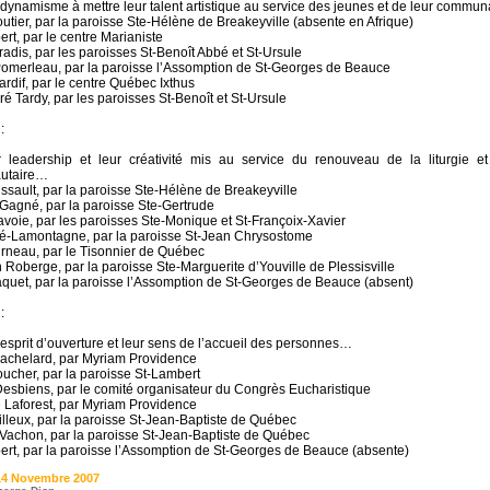
 dynamisme à mettre leur talent artistique au service des jeunes et de leur comm
outier, par la paroisse Ste-Hélène de Breakeyville (absente en Afrique)
rt, par le centre Marianiste
adis, par les paroisses St-Benoît Abbé et St-Ursule
omerleau, par la paroisse l’Assomption de St-Georges de Beauce
ardif, par le centre Québec Ixthus
é Tardy, par les paroisses St-Benoît et St-Ursule
:
 leadership et leur créativité mis au service du renouveau de la liturgie et
utaire…
sault, par la paroisse Ste-Hélène de Breakeyville
 Gagné, par la paroisse Ste-Gertrude
avoie, par les paroisses Ste-Monique et St-Françoix-Xavier
é-Lamontagne, par la paroisse St-Jean Chrysostome
rneau, par le Tisonnier de Québec
 Roberge, par la paroisse Ste-Marguerite d’Youville de Plessisville
aquet, par la paroisse l’Assomption de St-Georges de Beauce (absent)
:
 esprit d’ouverture et leur sens de l’accueil des personnes…
achelard, par Myriam Providence
oucher, par la paroisse St-Lambert
esbiens, par le comité organisateur du Congrès Eucharistique
 Laforest, par Myriam Providence
illeux, par la paroisse St-Jean-Baptiste de Québec
 Vachon, par la paroisse St-Jean-Baptiste de Québec
ert, par la paroisse l’Assomption de St-Georges de Beauce (absente)
14 Novembre 2007