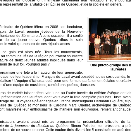
 évêques du diocèse ont manifesté clairement leur félicitations et encoura
n représentatif de la vitalité de l’Église de Québec, et de la société en général.
éminaire de Québec fêtera en 2008 son fondateur,
çois de Laval, premier évêque de la Nouvelle-
fondateur du Séminaire. À cette occasion, il a confié
pe de sa jeune oeuvre Québec Ixthus le soin
rer le volet «jeunesse» de ces réjouissances.
e ce gala est alors née. Tous les mouvements,
 ou communautés de la région pourraient soumettre
ature de deux jeunes adultes impliqués dans leur
 nom de leur foi. Pourquoi pas ?
Une phtoto groupe des l
lauréates
 organiser une fête à la hauteur de leur générosité,
udace, de leur leadership. François de Laval ayant possédé toutes ces qualités, le p
réaliser ! L’équipe d’Ixthus a opté pour une formule parfaitement éclatée et créativ
 d’une équipe de musiciens, comédiens, poètes, danseurs.
os de variété faisant découvrir l’une ou l’autre facette du célèbre évêque ont la
a présentation des lauréats, dont vous avez la liste complète plus bas. Juste avant
e tirage de 10 voyages-pèlerinages en France, monseigneur Hermann Giguère, sup
aire de Québec et monsieur le Cardinal Marc Ouellet, archevêque de Québec
ont manifesté leur enthousiasme de manière non équivoque, remerciant chaude
nisateurs avaient aussi mis au programme la présentation officielle de 
te de la jeunesse du diocèse de Québec
. Simon Pelletier, son président, a pré
bres de ce nouvel organe. Cette équipe (très diversifiée !) constituée en août derni