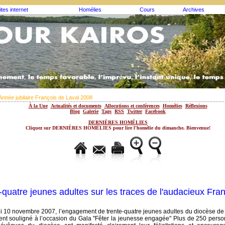
ites internet
Homélies
Cours
Archives
Année jubilaire François de Laval 2008
À la Une
Actualités et documents
Allocutions et conférences
Homélies
Réflexions
Blog
Galerie
Tags
RSS
Twitter
Facebook
DERNIÈRES HOMÉLIES
Cliquez sur DERNIÈRES HOMÉLIES pour lire l'homélie du dimanche. Bienvenue!
-quatre jeunes adultes sur les traces de l'audacieux Fra
 10 novembre 2007, l’engagement de trente-quatre jeunes adultes du diocèse de
t souligné à l’occasion du Gala "Fêter la jeunesse engagée" Plus de 250 person