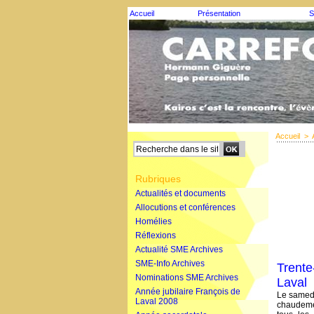
Accueil
Présentation
S
Accueil
>
Rubriques
Actualités et documents
Allocutions et conférences
Homélies
Réflexions
Actualité SME Archives
SME-Info Archives
Trente
Nominations SME Archives
Laval
Année jubilaire François de
Le samedi
Laval 2008
chaudemen