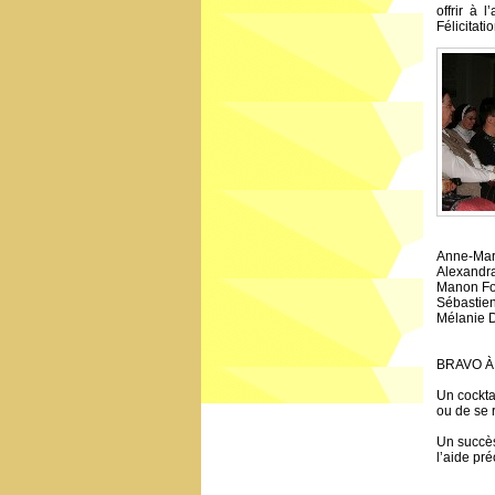
offrir à 
Félicitati
Anne-Mar
Alexandr
Manon Fo
Sébastie
Mélanie 
BRAVO À
Un cocktai
ou de se r
Un succès
l’aide p