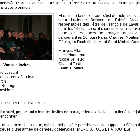
l’archevêque des avis sur toute question ecclésiale ou sociale touchant les je
ons à ces pionniers !
Et enfin, le fameux tirage s’est déroulé, sous l’
sœur Lucienne Boisvert et l’abbé Jacqu
responsables des Fêtes de François de Laval 2
nom des 10 chanceux et chanceuses qui s’envol
2008 sur les traces de François de Laval
parcourant en 10 jours Paris, Chartres, Montign
Flèche, La Rochelle, le Mont-Saint-Michel, Caen 
François Allard
Luc Létourneau
Nicole Veilleux
Chantal Tardif
Vue des invités
Émilie Cloutier
ie Lessard
a L’Heureux Bilodeau
rtin
n Roberge
Desbiens
 CHACUN ET CHACUNE !
l a suivi, permettant à tous les invités de partager leur excitation, leur fierté, leur jo
encontrer !
 absolument fantastique, qui n’aurait pas été possible sans le support du Séminair
récieuse d’une armée de généreux bénévoles ! MERCI À TOUS ET À TOUTES!