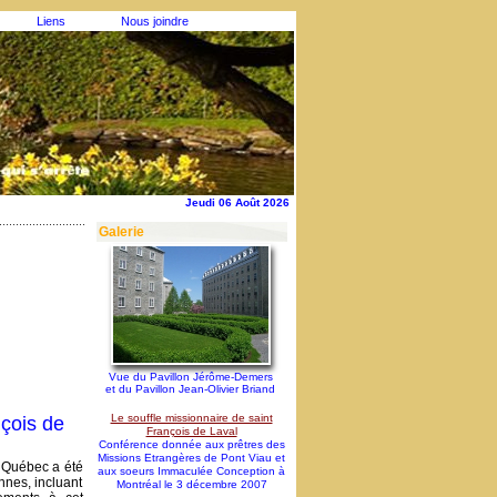
Liens
Nous joindre
Jeudi 06 Août 2026
Galerie
Vue du Pavillon Jérôme-Demers
et du Pavillon Jean-Olivier Briand
Le souffle missionnaire de saint
nçois de
François de Laval
Conférence donnée aux prêtres des
Missions Etrangères de Pont Viau et
 Québec a été
aux soeurs Immaculée Conception à
nes, incluant
Montréal le 3 décembre 2007