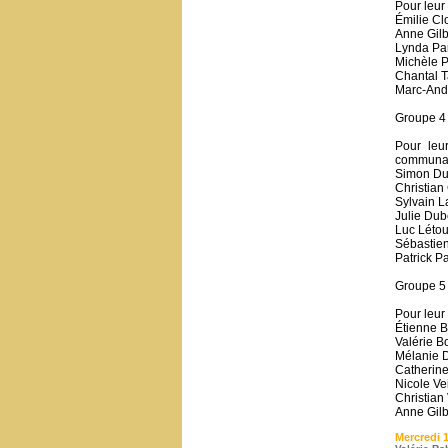
Pour leur
Émilie Cl
Anne Gilbe
Lynda Par
Michèle P
Chantal T
Marc-Andr
Groupe 4 
Pour leur
communa
Simon Dus
Christian
Sylvain L
Julie Dub
Luc Létou
Sébastien
Patrick P
Groupe 5 
Pour leur
Étienne B
Valérie B
Mélanie D
Catherine
Nicole Ve
Christian
Anne Gilb
Mercredi 