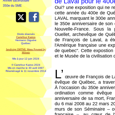
de Laval pour le 40
Année sacerdotale
350e du SME
Oui? une exposition qui ne r
cette année du 400e de Q
LAVAL marquant le 300e anni
le 350e anniversaire de son
Nouvelle-France. Sous la 
Ouellet, archevêque de Qué
Droits réservés
Carrefour Kairos
de François de Laval, a é
Hermann Giguère
Québec
l'Amérique française une exp
JavaScript DHTML Menu Powered by
de quebec". Cette expostio
Milonic
et le Musée de la civilisatio
Mis à jour 12 juin 2024
© Carrefour Kairos 2024
Mis en marche le 30 avril 1997
L’
Réaménagé le 11 novembre 2014
œuvre de François de La
évêque de Québec, a traver
À l’occasion du 350e annive
ordination comme évêque
anniversaire de sa mort, Fran
du 6 mai 2008 au 22 mars 20
murs de son Séminaire – où
française –, au cœur de l’