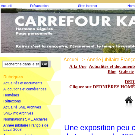
Accueil
Présentation
Sites internet
Homé
Accueil
>
Année jubilaire Franç
À la Une
Actualités et document
Blog
Galerie
Rubriques
DER
Actualités et documents
Cliquez sur DERNIÈRES HOMÉLIE
Allocutions et conférences
Homélies
Réflexions
Actualité SME Archives
SME-Info Archives
Nominations SME Archives
Année jubilaire François de
Une exposition peu c
Laval 2008