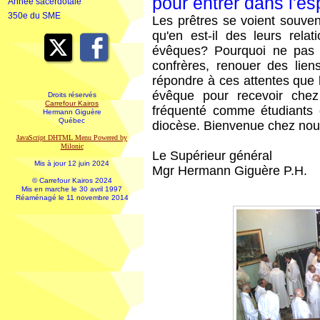
pour entrer dans l'es
Année sacerdotale
350e du SME
Les prêtres se voient souven
qu'en est-il des leurs relat
évêques? Pourquoi ne pas p
confrères, renouer des lie
répondre à ces attentes que 
évêque pour recevoir chez
Droits réservés
Carrefour Kairos
fréquenté comme étudiants o
Hermann Giguère
Québec
diocèse. Bienvenue chez nou
JavaScript DHTML Menu Powered by
Milonic
Le Supérieur général
Mis à jour 12 juin 2024
Mgr Hermann Giguère P.H.
© Carrefour Kairos 2024
Mis en marche le 30 avril 1997
Réaménagé le 11 novembre 2014