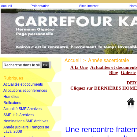
Accueil
Présentation
Sites internet
Homé
Accueil
>
Année sacerdotale
À la Une
Actualités et document
Blog
Galerie
Rubriques
DER
Actualités et documents
Cliquez sur DERNIÈRES HOMÉLIE
Allocutions et conférences
Homélies
Réflexions
Actualité SME Archives
SME-Info Archives
Nominations SME Archives
Année jubilaire François de
Une rencontre frate
Laval 2008