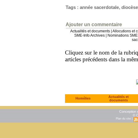
Tags
:
année sacerdotale
,
diocès
Ajouter un commentaire
Actualités et documents
|
Allocutions et 
SME-Info Archives
|
Nominations SME 
sac
Cliquez sur le nom de la rubriqu
articles précédents dans la mê
Actualités et
Homélies
documents
Conception e
© C
Plan du site
|