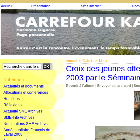
Accueil
Présentation
Sites internet
Homé
Accueil
>
Galerie
>
Lieux
Croix des jeunes off
2003 par le Séminai
Rubriques
Revenir à l'album
|
Envoyer cette e-card
|
Sou
Actualités et documents
Allocutions et conférences
Homélies
Réflexions
Actualité SME Archives
SME-Info Archives
Nominations SME Archives
Année jubilaire François de
Laval 2008