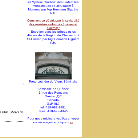
et Mystère chrétien" des Fraternités
monastiques de Jérusalem à
Montréal par Mgr Hermann Giguère
P.H.
Comment se développe la spiritualité
des ministres ordonnés (prêtres et
diacres)?
Entretien avec les prêtres et les
diacres de la Région de Charlevoix à
St-Hilarion par Mgr Hermann Giguère
P.H.
Porte cochère du Vieux Séminaire
Séminaire de Québec
1, rue des Remparts
Québec,QC
Canada
G1R 5L7
tél.:418-692-3981
téléc.:418-692-4345
sible. Merci de
Pour nous rejoindre veuillez envoyer
vos messages en cliquant
ici
.