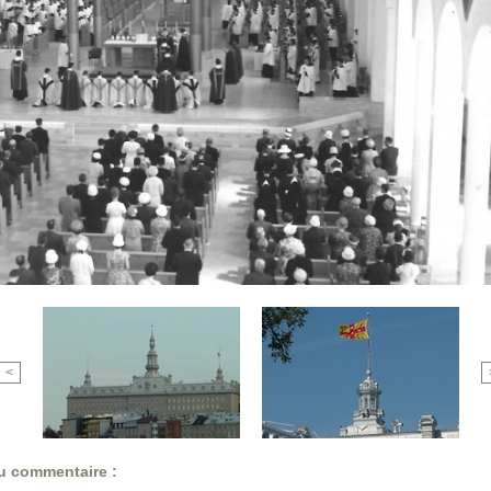
<
 commentaire :