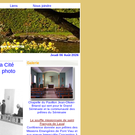
Liens
Nous joindre
Jeudi 06 Août 2026
Galerie
a Cité
s photo
Chapelle du Pavillon Jean-Olivier-
Briand qui sert pour le Grand
Séminaire et la communauté des
prêtres du Séminaire
Le souffle missionnaire de saint
François de Laval
Conférence donnée aux prêtres des
Missions Etrangères de Pont Viau et
aux soeurs Immaculée Conception à