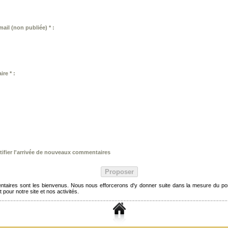
ail (non publiée) * :
re * :
ifier l'arrivée de nouveaux commentaires
taires sont les bienvenus. Nous nous efforcerons d'y donner suite dans la mesure du pos
t pour notre site et nos activités.