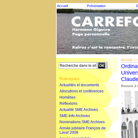
Accueil
Présentation
S
Accueil
>
Ordina
Univer
Rubriques
Claude
Actualités et documents
Revenir à 
Allocutions et conférences
Homélies
Réflexions
Actualité SME Archives
SME-Info Archives
Nominations SME Archives
Année jubilaire François de
Laval 2008