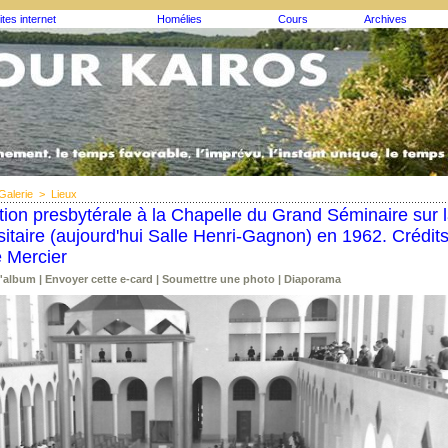
ites internet
Homélies
Cours
Archives
Galerie
>
Lieux
tion presbytérale à la Chapelle du Grand Séminaire sur l
sitaire (aujourd'hui Salle Henri-Gagnon) en 1962. Crédit
 Mercier
l'album
|
Envoyer cette e-card
|
Soumettre une photo
|
Diaporama