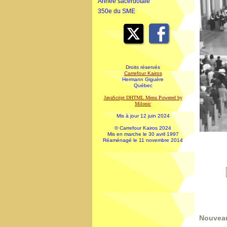
Année sacerdotale
350e du SME
Droits réservés
Carrefour Kairos
Hermann Giguère
Québec
JavaScript DHTML Menu Powered by
Milonic
Mis à jour 12 juin 2024
© Carrefour Kairos 2024
Mis en marche le 30 avril 1997
Réaménagé le 11 novembre 2014
Nouveau