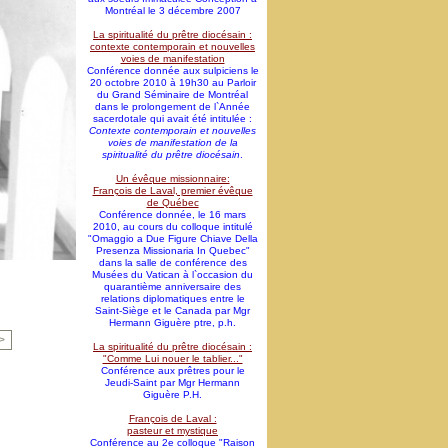
Montréal le 3 décembre 2007
La spiritualité du prêtre diocésain :
contexte contemporain et nouvelles
voies de manifestation
Conférence donnée aux sulpiciens le
20 octobre 2010 à 19h30 au Parloir
du Grand Séminaire de Montréal
dans le prolongement de l`Année
sacerdotale qui avait été intitulée :
Contexte contemporain et nouvelles
voies de manifestation de la
spiritualité du prêtre diocésain
.
Un évêque missionnaire:
François de Laval, premier évêque
de Québec
Conférence donnée, le 16 mars
2010, au cours du colloque intitulé
"Omaggio a Due Figure Chiave Della
Presenza Missionaria In Quebec"
dans la salle de conférence des
Musées du Vatican à l`occasion du
quarantième anniversaire des
relations diplomatiques entre le
Saint-Siège et le Canada par Mgr
Hermann Giguère ptre, p.h.
>
La spiritualité du prêtre diocésain :
"Comme Lui nouer le tablier..."
Conférence aux prêtres pour le
Jeudi-Saint par Mgr Hermann
Giguère P.H.
François de Laval :
pasteur et mystique
Conférence au 2e colloque "Raison