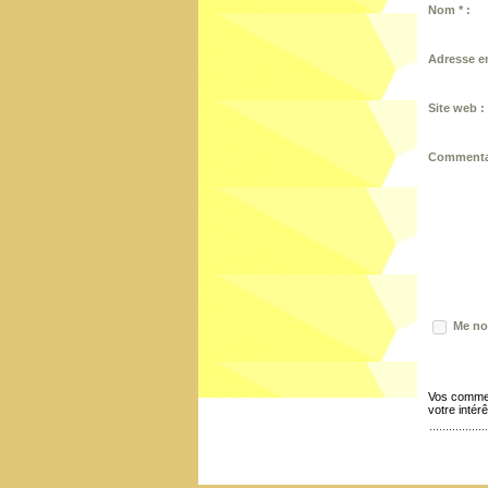
Nom * :
Adresse em
Site web :
Commentai
Me not
Vos commen
votre intérê