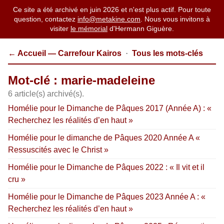
Ce site a été archivé en juin 2026 et n'est plus actif. Pour toute
question, contactez
info@metakine.com
. Nous vous invitons à
visiter
le mémorial
d'Hermann Giguère.
← Accueil — Carrefour Kairos
·
Tous les mots-clés
Mot-clé : marie-madeleine
6 article(s) archivé(s).
Homélie pour le Dimanche de Pâques 2017 (Année A) : «
Recherchez les réalités d’en haut »
Homélie pour le dimanche de Pâques 2020 Année A «
Ressuscités avec le Christ »
Homélie pour le Dimanche de Pâques 2022 : « Il vit et il
cru »
Homélie pour le Dimanche de Pâques 2023 Année A : «
Recherchez les réalités d’en haut »