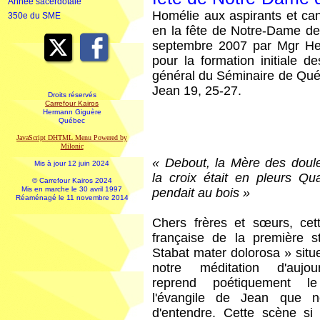
Année sacerdotale
Homélie aux aspirants et c
350e du SME
en la fête de Notre-Dame d
septembre 2007 par Mgr Her
pour la formation initiale d
général du Séminaire de Québ
Jean 19, 25-27.
Droits réservés
Carrefour Kairos
Hermann Giguère
Québec
JavaScript DHTML Menu Powered by
Milonic
« Debout, la Mère des doul
Mis à jour 12 juin 2024
la croix était en pleurs Qu
© Carrefour Kairos 2024
Mis en marche le 30 avril 1997
pendait au bois »
Réaménagé le 11 novembre 2014
Chers frères et sœurs, cett
française de la première 
Stabat mater dolorosa » situ
notre méditation d'aujour
reprend poétiquement l
l'évangile de Jean que 
d'entendre. Cette scène si 