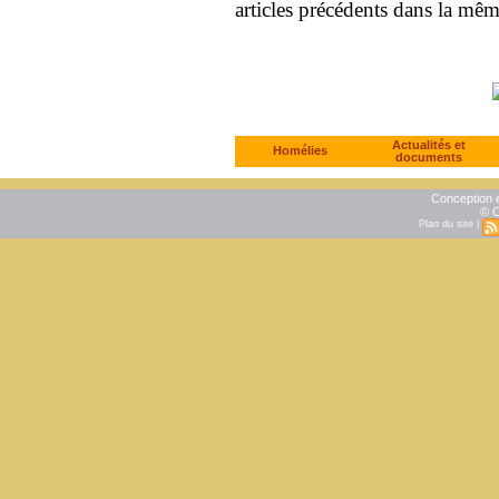
articles précédents dans la mê
Actualités et
Homélies
documents
Conception e
© C
Plan du site
|