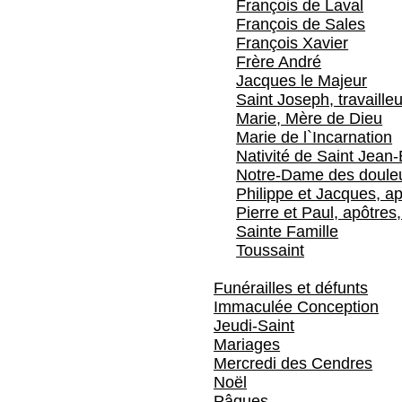
François de Laval
François de Sales
François Xavier
Frère André
Jacques le Majeur
Saint Joseph, travailleu
Marie, Mère de Dieu
Marie de l`Incarnation
Nativité de Saint Jean-
Notre-Dame des doule
Philippe et Jacques, ap
Pierre et Paul, apôtres,
Sainte Famille
Toussaint
Funérailles et défunts
Immaculée Conception
Jeudi-Saint
Mariages
Mercredi des Cendres
Noël
Pâques