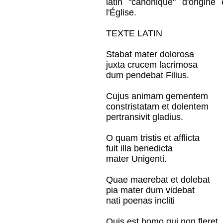
latin "canonique" d'origine 
l'Église.
TEXTE LATIN
Stabat mater dolorosa
juxta crucem lacrimosa
dum pendebat Filius.
Cujus animam gementem
constristatam et dolentem
pertransivit gladius.
O quam tristis et afflicta
fuit illa benedicta
mater Unigenti.
Quae maerebat et dolebat
pia mater dum videbat
nati poenas incliti
Quis est homo qui non fleret