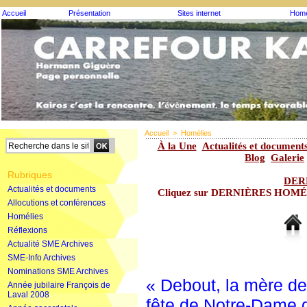
Accueil
Présentation
Sites internet
Homé
Accueil
>
Homélies
À la Une
Actualités et document
Blog
Galerie
Rubriques
DER
Actualités et documents
Cliquez sur DERNIÈRES HOMÉLIE
Allocutions et conférences
Homélies
Réflexions
Actualité SME Archives
SME-Info Archives
Nominations SME Archives
« Debout, la mère de
Année jubilaire François de
Laval 2008
fête de Notre-Dame 